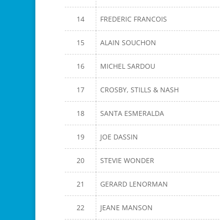
14
FREDERIC FRANCOIS
15
ALAIN SOUCHON
16
MICHEL SARDOU
17
CROSBY, STILLS & NASH
18
SANTA ESMERALDA
19
JOE DASSIN
20
STEVIE WONDER
21
GERARD LENORMAN
22
JEANE MANSON