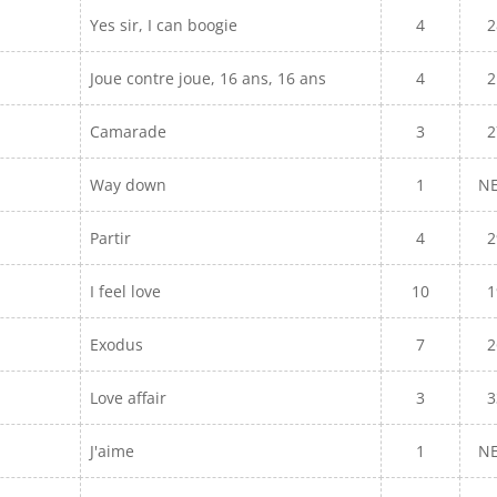
Yes sir, I can boogie
4
2
Joue contre joue, 16 ans, 16 ans
4
2
Camarade
3
2
Way down
1
N
Partir
4
2
I feel love
10
1
Exodus
7
2
Love affair
3
3
J'aime
1
N