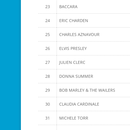
23
BACCARA
24
ERIC CHARDEN
25
CHARLES AZNAVOUR
26
ELVIS PRESLEY
27
JULIEN CLERC
28
DONNA SUMMER
29
BOB MARLEY & THE WAILERS
30
CLAUDIA CARDINALE
31
MICHELE TORR