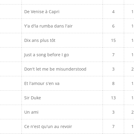
De Venise à Capri
4
1
Y'a d'la rumba dans l'air
6
1
Dix ans plus tôt
15
1
Just a song before I go
7
1
Don't let me be misunderstood
3
2
Et l'amour s'en va
8
1
Sir Duke
13
1
Un ami
3
2
Ce n'est qu'un au revoir
7
1