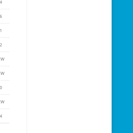
4
6
1
2
EW
EW
0
EW
4