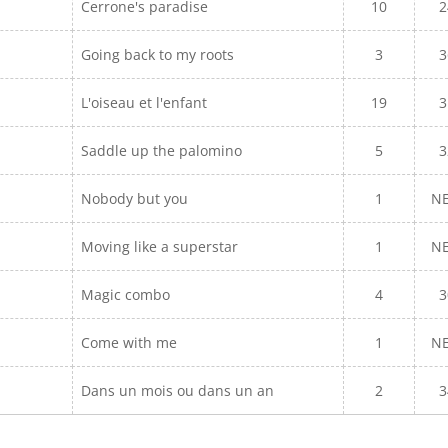
Cerrone's paradise
10
2
Going back to my roots
3
3
L'oiseau et l'enfant
19
3
Saddle up the palomino
5
3
Nobody but you
1
N
Moving like a superstar
1
N
Magic combo
4
3
Come with me
1
N
Dans un mois ou dans un an
2
3