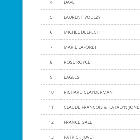
4
DAVE
5
LAURENT VOULZY
6
MICHEL DELPECH
7
MARIE LAFORET
8
ROSE ROYCE
9
EAGLES
10
RICHARD CLAYDERMAN
11
CLAUDE FRANCOIS & KATALYN JONE
12
FRANCE GALL
13
PATRICK JUVET