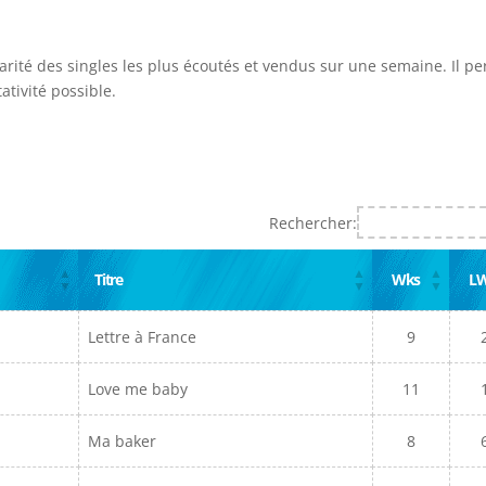
larité des singles les plus écoutés et vendus sur une semaine. Il p
ativité possible.
Rechercher:
Titre
Wks
L
Lettre à France
9
Love me baby
11
Ma baker
8