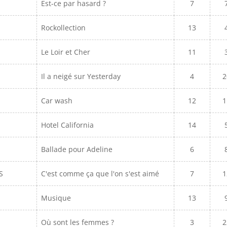
Est-ce par hasard ?
7
Rockollection
13
Le Loir et Cher
11
Il a neigé sur Yesterday
4
2
Car wash
12
1
Hotel California
14
Ballade pour Adeline
6
S
C'est comme ça que l'on s'est aimé
7
1
Musique
13
Où sont les femmes ?
3
2