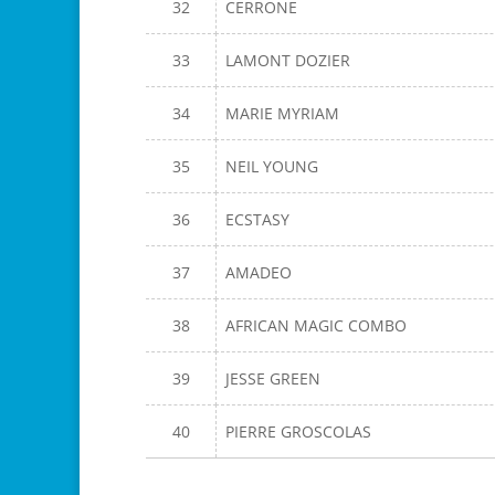
32
CERRONE
33
LAMONT DOZIER
34
MARIE MYRIAM
35
NEIL YOUNG
36
ECSTASY
37
AMADEO
38
AFRICAN MAGIC COMBO
39
JESSE GREEN
40
PIERRE GROSCOLAS