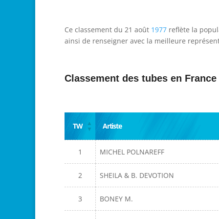
Ce classement du 21 août
1977
reflète la popu
ainsi de renseigner avec la meilleure représent
Classement des tubes en France
TW
Artiste
1
MICHEL POLNAREFF
2
SHEILA & B. DEVOTION
3
BONEY M.