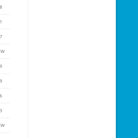
8
1
7
EW
9
9
6
3
EW