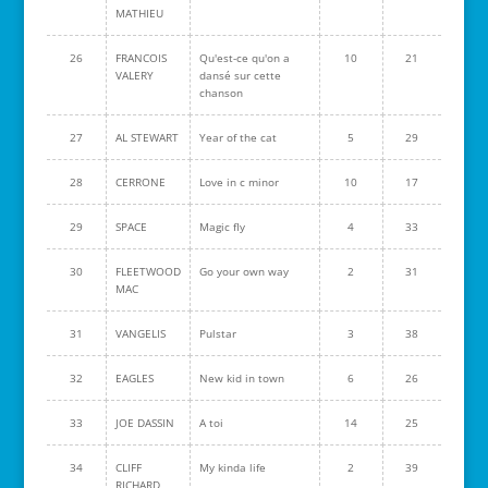
MATHIEU
26
FRANCOIS
Qu'est-ce qu'on a
10
21
VALERY
dansé sur cette
chanson
27
AL STEWART
Year of the cat
5
29
28
CERRONE
Love in c minor
10
17
29
SPACE
Magic fly
4
33
30
FLEETWOOD
Go your own way
2
31
MAC
31
VANGELIS
Pulstar
3
38
32
EAGLES
New kid in town
6
26
33
JOE DASSIN
A toi
14
25
34
CLIFF
My kinda life
2
39
RICHARD