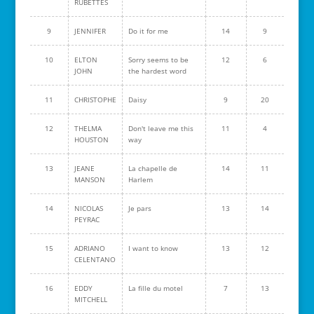
RUBETTES
9
JENNIFER
Do it for me
14
9
10
ELTON
Sorry seems to be
12
6
JOHN
the hardest word
11
CHRISTOPHE
Daisy
9
20
12
THELMA
Don't leave me this
11
4
HOUSTON
way
13
JEANE
La chapelle de
14
11
MANSON
Harlem
14
NICOLAS
Je pars
13
14
PEYRAC
15
ADRIANO
I want to know
13
12
CELENTANO
16
EDDY
La fille du motel
7
13
MITCHELL