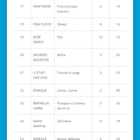
17
KRAFTWERK
Trans-Europe
5
19
Express
18
PINK FLOYD
Sheep
8
16
19
JESSE
Flip
13
15
GREEN
20
GEORGES
Bahia
3
22
MOUSTAKI
21
IL ETAIT
Tourne la page
3
23
UNE FOIS
22
ENRIQUE
J'aime, j'aime
2
RE
23
RAFFAELLA
Puisque tu l'aimes,
5
30
CARRA
dis-le lui
24
DAVID
Célimène
12
18
MARTIAL
25
MIREILLE
Amour défendu
3
28