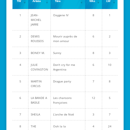
TW
Artiste
Titre
Wks
LW
1
JEAN-
Oxygene IV
8
1
MICHEL
JARRE
2
DEMIS
Mourir auprès de
6
2
ROUSSOS
mon amour
3
BONEY M.
Sunny
8
3
4
JULIE
Don't cry for me
6
10
COVINGTON
Argentina
5
MARTIN
Drague party
7
8
CIRCUS
6
LA BANDE A
Les chansons
12
5
BASILE
françaises
7
SHEILA
L'arche de Noé
3
7
8
THE
Ooh la la
4
24