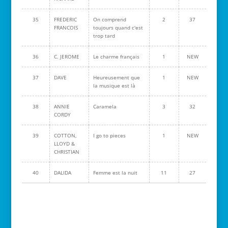
35
FREDERIC
On comprend
2
37
FRANCOIS
toujours quand c'est
trop tard
36
C. JEROME
Le charme français
1
NEW
37
DAVE
Heureusement que
1
NEW
la musique est là
38
ANNIE
Caramela
3
32
CORDY
39
COTTON,
I go to pieces
1
NEW
LLOYD &
CHRISTIAN
40
DALIDA
Femme est la nuit
11
27