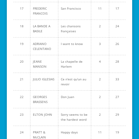
17
FREDERIC
San Francisco
11
17
FRANCOIS
18
LA BANDE A
Les chansons
2
24
BASILE
françaises
19
ADRIANO
I want to know
3
26
CELENTANO
20
JEANE
La chapelle de
4
28
MANSON
Harlem
21
JULIO IGLESIAS
Ce n'est qu'un au
2
33
revoir
22
GEORGES
Don Juan
2
27
BRASSENS
23
ELTON JOHN
Sorry seems to be
2
29
the hardest word
24
PRATT &
Happy days
11
19
McCLAIN