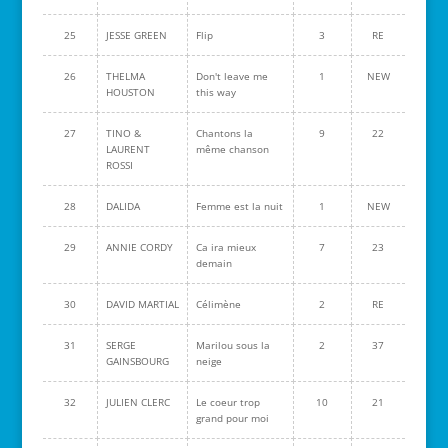
25
JESSE GREEN
Flip
3
RE
26
THELMA
Don't leave me
1
NEW
HOUSTON
this way
27
TINO &
Chantons la
9
22
LAURENT
même chanson
ROSSI
28
DALIDA
Femme est la nuit
1
NEW
29
ANNIE CORDY
Ca ira mieux
7
23
demain
30
DAVID MARTIAL
Célimène
2
RE
31
SERGE
Marilou sous la
2
37
GAINSBOURG
neige
32
JULIEN CLERC
Le coeur trop
10
21
grand pour moi