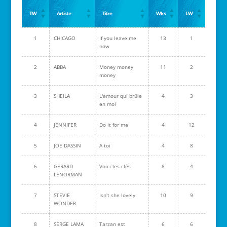
TW
Artiste
Titre
Wks
LW
1
CHICAGO
If you leave me
13
1
now
2
ABBA
Money money
11
2
money
3
SHEILA
L'amour qui brûle
4
3
en moi
4
JENNIFER
Do it for me
4
12
5
JOE DASSIN
A toi
4
8
6
GERARD
Voici les clés
8
4
LENORMAN
7
STEVIE
Isn't she lovely
10
9
WONDER
8
SERGE LAMA
Tarzan est
6
6