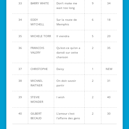
33
BARRY WHITE
Don't make me
9
34
wait too long
34
EDDY
Sur la route de
6
18
MITCHELL
Memphis
35
MICHELE TORR
Il viendra
5
20
36
FRANCOIS
Qu'est-ce qu'on a
2
35
VALERY
dansé sur cette
chanson
37
CHRISTOPHE
Daisy
1
NEW
38
MICHAEL
On doit savoir
2
31
RAITNER
partir
39
STEVIE
I wish
2
40
WONDER
40
GILBERT
L'amour c'est
2
30
BECAUD
l'affaire des gens