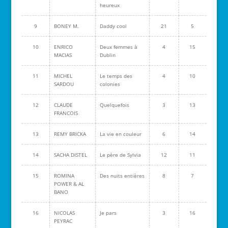
heureux
9
BONEY M.
Daddy cool
21
5
10
ENRICO
Deux femmes à
4
15
MACIAS
Dublin
11
MICHEL
Le temps des
4
10
SARDOU
colonies
12
CLAUDE
Quelquefois
3
13
FRANCOIS
13
REMY BRICKA
La vie en couleur
6
14
14
SACHA DISTEL
Le père de Sylvia
12
11
15
ROMINA
Des nuits entières
8
7
POWER & AL
BANO
16
NICOLAS
Je pars
3
16
PEYRAC