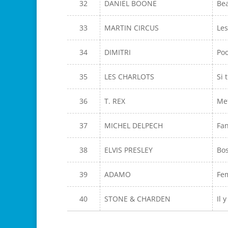
32
DANIEL BOONE
Bea
33
MARTIN CIRCUS
Les
34
DIMITRI
Poo
35
LES CHARLOTS
Si 
36
T. REX
Me
37
MICHEL DELPECH
Fan
38
ELVIS PRESLEY
Bo
39
ADAMO
Fe
40
STONE & CHARDEN
Il 