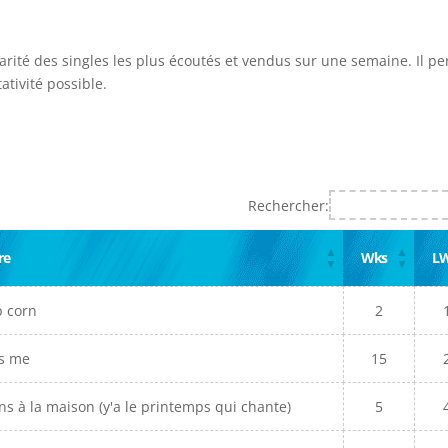
larité des singles les plus écoutés et vendus sur une semaine. Il p
ativité possible.
Rechercher:
re
Wks
L
p corn
2
ss me
15
ns à la maison (y'a le printemps qui chante)
5