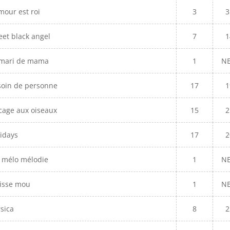
mour est roi
3
3
et black angel
7
1
 mari de mama
1
N
soin de personne
17
1
cage aux oiseaux
15
2
idays
17
2
 mélo mélodie
1
N
lisse mou
1
N
sica
8
2