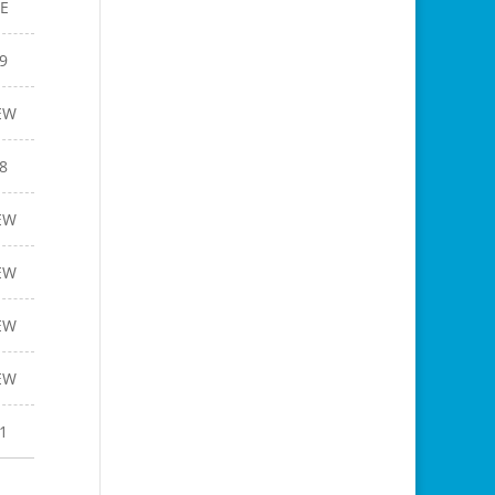
E
9
EW
8
EW
EW
EW
EW
1