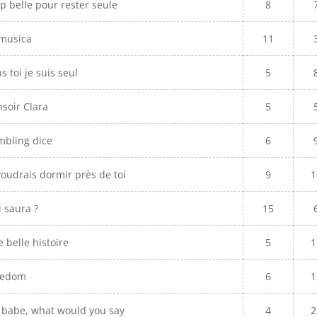
p belle pour rester seule
8
 musica
11
s toi je suis seul
5
soir Clara
5
mbling dice
6
voudrais dormir près de toi
9
1
 saura ?
15
 belle histoire
5
1
eedom
6
1
 babe, what would you say
4
2