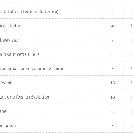
a takata (la femme du toréro)
4
2
nquistador
4
2
hway star
7
1
n n'vaut cette fille là
3
3
n'ai jamais aimé comme je t'aime
5
1
ès toi
16
1
était une fois la révolution
13
1
ahel
6
1
nception
5
2