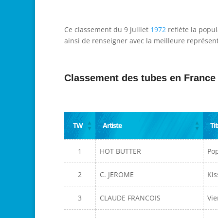
Ce classement du 9 juillet
1972
reflète la popu
ainsi de renseigner avec la meilleure représent
Classement des tubes en France
TW
Artiste
Tit
1
HOT BUTTER
Po
2
C. JEROME
Ki
3
CLAUDE FRANCOIS
Vie