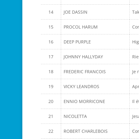
14
JOE DASSIN
Tak
15
PROCOL HARUM
Co
16
DEEP PURPLE
Hig
17
JOHNNY HALLYDAY
Rie
18
FREDERIC FRANCOIS
Je 
19
VICKY LEANDROS
Apr
20
ENNIO MORRICONE
Il 
21
NICOLETTA
Jes
22
ROBERT CHARLEBOIS
Co