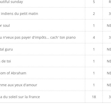
utiful sunday
5
R
 indiens du petit matin
2
3
r soul
1
N
tu n'veux pas payer d'impôts... cach' ton piano
4
3
tal guru
1
N
 de toi
1
N
som of Abraham
1
N
mme aux yeux d'amour
1
N
y a du soleil sur la France
18
3