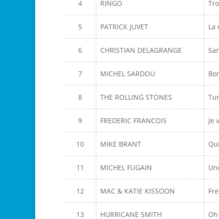
4
RINGO
Tro
5
PATRICK JUVET
La
6
CHRISTIAN DELAGRANGE
San
7
MICHEL SARDOU
Bon
8
THE ROLLING STONES
Tu
9
FREDERIC FRANCOIS
Je 
10
MIKE BRANT
Qui
11
MICHEL FUGAIN
Une
12
MAC & KATIE KISSOON
Fr
13
HURRICANE SMITH
Oh