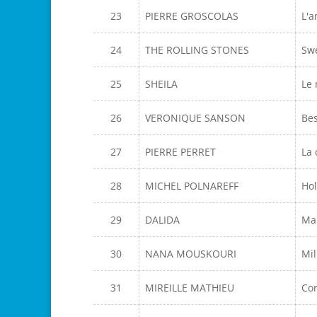
23
PIERRE GROSCOLAS
L'a
24
THE ROLLING STONES
Swe
25
SHEILA
Le
26
VERONIQUE SANSON
Be
27
PIERRE PERRET
La 
28
MICHEL POLNAREFF
Hol
29
DALIDA
Ma
30
NANA MOUSKOURI
Mi
31
MIREILLE MATHIEU
Cor