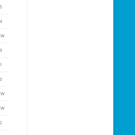
5
4
EW
9
1
0
EW
EW
2