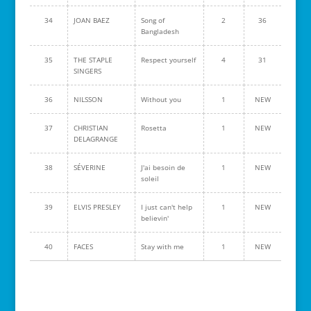
34
JOAN BAEZ
Song of
2
36
Bangladesh
35
THE STAPLE
Respect yourself
4
31
SINGERS
36
NILSSON
Without you
1
NEW
37
CHRISTIAN
Rosetta
1
NEW
DELAGRANGE
38
SÉVERINE
J'ai besoin de
1
NEW
soleil
39
ELVIS PRESLEY
I just can't help
1
NEW
believin'
40
FACES
Stay with me
1
NEW