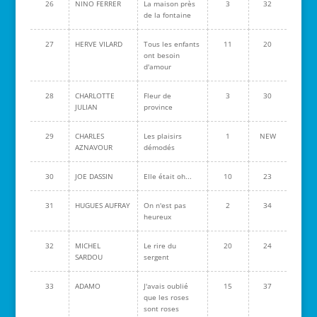
26
NINO FERRER
La maison près
3
32
de la fontaine
27
HERVE VILARD
Tous les enfants
11
20
ont besoin
d'amour
28
CHARLOTTE
Fleur de
3
30
JULIAN
province
29
CHARLES
Les plaisirs
1
NEW
AZNAVOUR
démodés
30
JOE DASSIN
Elle était oh...
10
23
31
HUGUES AUFRAY
On n'est pas
2
34
heureux
32
MICHEL
Le rire du
20
24
SARDOU
sergent
33
ADAMO
J'avais oublié
15
37
que les roses
sont roses