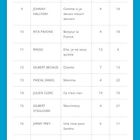
9
JOHNNY
Comme si je
4
18
HALLYDAY
devais mourir
demain
10
RITA PAVONE
Bonjour la
4
18
France
11
RINGO
Elle, je ne veux
13
6
qu'elle
12
GILBERT BECAUD
Chante
7
13
13
PASCAL DANEL
Mamina
4
22
14
JULIEN CLERC
Ce n'est rien
19
10
15
GILBERT
Matrimony
4
21
O'SULLIVAN
16
JIMMY FREY
Une rose pour
6
11
Sandra