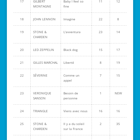
17
GILBERT
Baby I feel so
11
12
MONTAGNE
fine
18
JOHN LENNON
Imagine
22
8
19
STONE &
L'avventura
23
14
CHARDEN
20
LED ZEPPELIN
Black dog
15
17
21
GILLES MARCHAL
Liberté
8
19
22
SÉVERINE
Comme un
7
15
appel
23
VERONIQUE
Besoin de
1
NEW
SANSON
personne
24
TRIANGLE
Viens avec nous
16
16
25
STONE &
Il y a du soleil
2
35
CHARDEN
sur la France