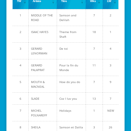
TW
Artiste
Titre
Wks
LW
1
MIDDLE OF THE
Samson and
7
2
ROAD
Delilah
2
ISAAC HAYES
Theme from
18
1
Shaft
3
GERARD
De toi
7
4
LENORMAN
4
GERARD
Pour la fin du
11
3
PALAPRAT
Monde
5
MOUTH &
How do you do
7
9
MACNEAL
6
SLADE
Coz I luv you
13
7
7
MICHEL
Holidays
1
NEW
POLNAREFF
8
SHEILA
Samson et Dalila
3
26