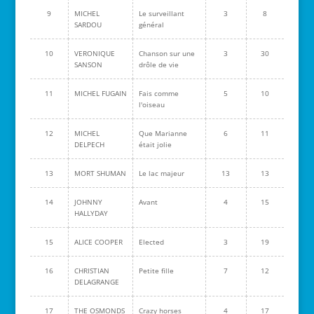
9
MICHEL
Le surveillant
3
8
SARDOU
général
10
VERONIQUE
Chanson sur une
3
30
SANSON
drôle de vie
11
MICHEL FUGAIN
Fais comme
5
10
l'oiseau
12
MICHEL
Que Marianne
6
11
DELPECH
était jolie
13
MORT SHUMAN
Le lac majeur
13
13
14
JOHNNY
Avant
4
15
HALLYDAY
15
ALICE COOPER
Elected
3
19
16
CHRISTIAN
Petite fille
7
12
DELAGRANGE
17
THE OSMONDS
Crazy horses
4
17