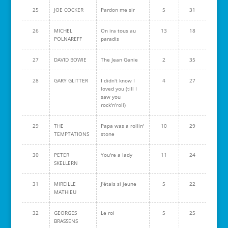
25
JOE COCKER
Pardon me sir
5
31
26
MICHEL
On ira tous au
13
18
POLNAREFF
paradis
27
DAVID BOWIE
The Jean Genie
2
35
28
GARY GLITTER
I didn't know I
4
27
loved you (till I
saw you
rock'n'roll)
29
THE
Papa was a rollin'
10
29
TEMPTATIONS
stone
30
PETER
You're a lady
11
24
SKELLERN
31
MIREILLE
J'étais si jeune
5
22
MATHIEU
32
GEORGES
Le roi
5
25
BRASSENS