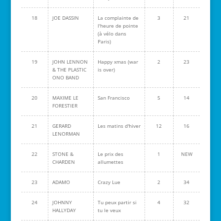
18
JOE DASSIN
La complainte de
3
21
l'heure de pointe
(à vélo dans
Paris)
19
JOHN LENNON
Happy xmas (war
2
23
& THE PLASTIC
is over)
ONO BAND
20
MAXIME LE
San Francisco
5
14
FORESTIER
21
GERARD
Les matins d'hiver
12
16
LENORMAN
22
STONE &
Le prix des
1
NEW
CHARDEN
allumettes
23
ADAMO
Crazy Lue
2
34
24
JOHNNY
Tu peux partir si
4
32
HALLYDAY
tu le veux