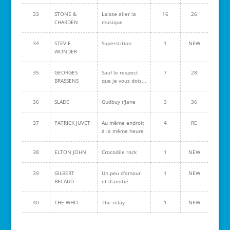
33
STONE &
Laisse aller la
16
26
CHARDEN
musique
34
STEVIE
Superstition
1
NEW
WONDER
35
GEORGES
Sauf le respect
7
28
BRASSENS
que je vous dois...
36
SLADE
Gudbuy t'Jane
3
36
37
PATRICK JUVET
Au même endroit
4
RE
à la même heure
38
ELTON JOHN
Crocodile rock
1
NEW
39
GILBERT
Un peu d'amour
1
NEW
BECAUD
et d'amitié
40
THE WHO
The relay
1
NEW