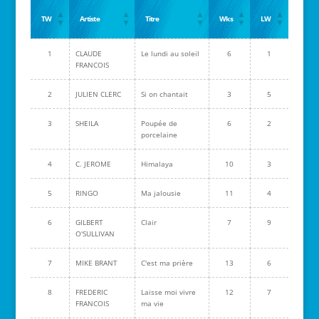
TW
Artiste
Titre
Wks
LW
1
CLAUDE
Le lundi au soleil
6
1
FRANCOIS
2
JULIEN CLERC
Si on chantait
3
5
3
SHEILA
Poupée de
6
2
porcelaine
4
C. JEROME
Himalaya
10
3
5
RINGO
Ma jalousie
11
4
6
GILBERT
Clair
7
9
O'SULLIVAN
7
MIKE BRANT
C'est ma prière
13
6
8
FREDERIC
Laisse moi vivre
12
7
FRANCOIS
ma vie