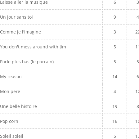
Laisse aller la musique
6
Un jour sans toi
9
Comme je l'imagine
3
2
You don't mess around with Jim
5
1
Parle plus bas (le parrain)
5
My reason
14
Mon père
4
1
Une belle histoire
19
Pop corn
16
1
Soleil soleil
5
1