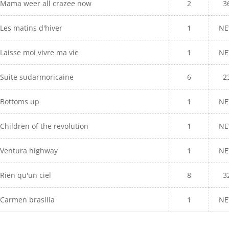
Mama weer all crazee now
2
3
Les matins d'hiver
1
N
Laisse moi vivre ma vie
1
N
Suite sudarmoricaine
6
2
Bottoms up
1
N
Children of the revolution
1
N
Ventura highway
1
N
Rien qu'un ciel
8
3
Carmen brasilia
1
N