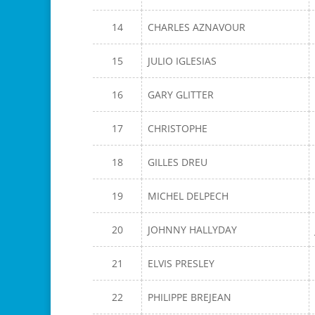
14
CHARLES AZNAVOUR
15
JULIO IGLESIAS
16
GARY GLITTER
17
CHRISTOPHE
18
GILLES DREU
19
MICHEL DELPECH
20
JOHNNY HALLYDAY
21
ELVIS PRESLEY
22
PHILIPPE BREJEAN