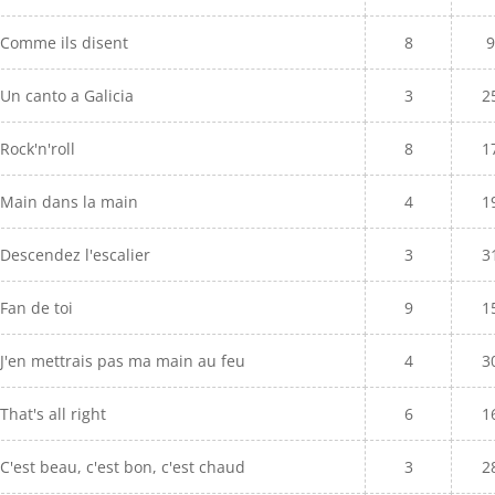
Comme ils disent
8
Un canto a Galicia
3
2
Rock'n'roll
8
1
Main dans la main
4
1
Descendez l'escalier
3
3
Fan de toi
9
1
J'en mettrais pas ma main au feu
4
3
That's all right
6
1
C'est beau, c'est bon, c'est chaud
3
2