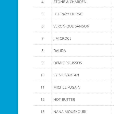
4
STONE & CHARDEN
5
LE CRAZY HORSE
6
VERONIQUE SANSON
7
JIM CROCE
8
DALIDA
9
DEMIS ROUSSOS
10
SYLVIE VARTAN
11
MICHEL FUGAIN
12
HOT BUTTER
13
NANA MOUSKOURI