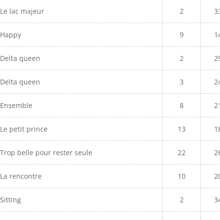
Le lac majeur
2
3
Happy
9
1
Delta queen
2
2
Delta queen
3
2
Ensemble
8
2
Le petit prince
13
1
Trop belle pour rester seule
22
2
La rencontre
10
2
Sitting
2
3