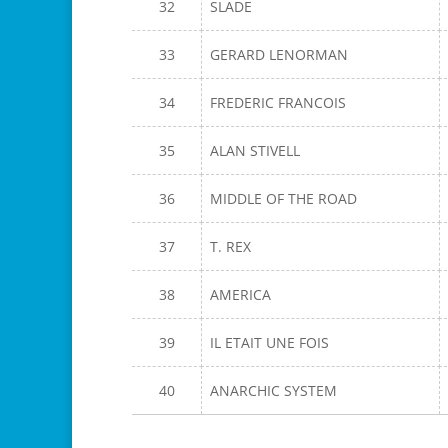
32
SLADE
33
GERARD LENORMAN
34
FREDERIC FRANCOIS
35
ALAN STIVELL
36
MIDDLE OF THE ROAD
37
T. REX
38
AMERICA
39
IL ETAIT UNE FOIS
40
ANARCHIC SYSTEM