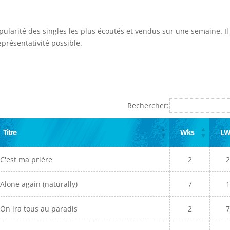
opularité des singles les plus écoutés et vendus sur une semaine. Il
présentativité possible.
Rechercher:
Titre
Wks
L
C'est ma prière
2
Alone again (naturally)
7
On ira tous au paradis
2