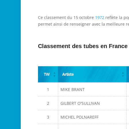
Ce classement du 15 octobre
1972
reflète la p
permet ainsi de renseigner avec la meilleure re
Classement des tubes en France
TW
Artiste
1
MIKE BRANT
2
GILBERT O'SULLIVAN
3
MICHEL POLNAREFF