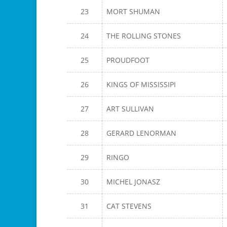
23
MORT SHUMAN
24
THE ROLLING STONES
25
PROUDFOOT
26
KINGS OF MISSISSIPI
27
ART SULLIVAN
28
GERARD LENORMAN
29
RINGO
30
MICHEL JONASZ
31
CAT STEVENS