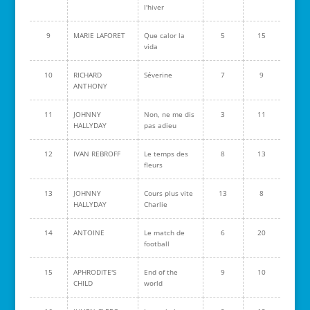
l'hiver
9
MARIE LAFORET
Que calor la
5
15
vida
10
RICHARD
Séverine
7
9
ANTHONY
11
JOHNNY
Non, ne me dis
3
11
HALLYDAY
pas adieu
12
IVAN REBROFF
Le temps des
8
13
fleurs
13
JOHNNY
Cours plus vite
13
8
HALLYDAY
Charlie
14
ANTOINE
Le match de
6
20
football
15
APHRODITE'S
End of the
9
10
CHILD
world