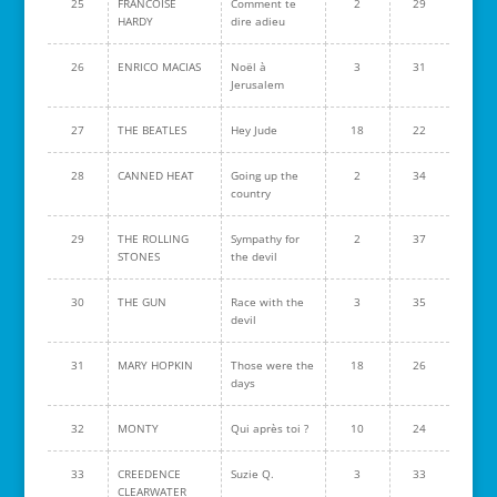
25
FRANCOISE
Comment te
2
29
HARDY
dire adieu
26
ENRICO MACIAS
Noël à
3
31
Jerusalem
27
THE BEATLES
Hey Jude
18
22
28
CANNED HEAT
Going up the
2
34
country
29
THE ROLLING
Sympathy for
2
37
STONES
the devil
30
THE GUN
Race with the
3
35
devil
31
MARY HOPKIN
Those were the
18
26
days
32
MONTY
Qui après toi ?
10
24
33
CREEDENCE
Suzie Q.
3
33
CLEARWATER