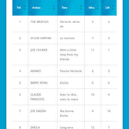
TW
Artiste
Titre
Wks
LW
1
THE BEATLES
Ob-la-di, ob-la-
5
2
da
2
SYLVIE VARTAN
La maritza
7
3
3
JOE COCKER
With a little
11
1
help from my
friends
4
ADAMO
Pauvre Verlaine
6
5
5
BARRY RYAN
Eloïse
6
6
6
CLAUDE
Avec la tête,
10
4
FRANCOIS
avec le coeur
7
JOE DASSIN
Ma bonne
4
16
étoile
8
SHEILA
Long sera
12
7