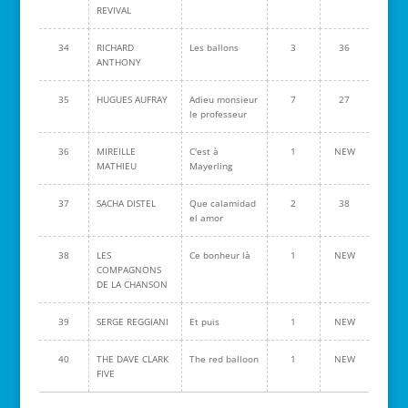
REVIVAL
34
RICHARD
Les ballons
3
36
ANTHONY
35
HUGUES AUFRAY
Adieu monsieur
7
27
le professeur
36
MIREILLE
C'est à
1
NEW
MATHIEU
Mayerling
37
SACHA DISTEL
Que calamidad
2
38
el amor
38
LES
Ce bonheur là
1
NEW
COMPAGNONS
DE LA CHANSON
39
SERGE REGGIANI
Et puis
1
NEW
40
THE DAVE CLARK
The red balloon
1
NEW
FIVE