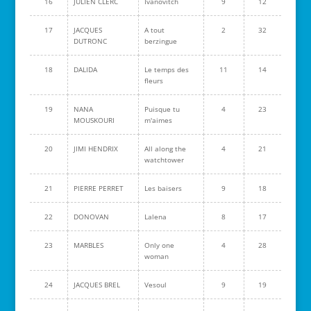
16
JULIEN CLERC
Ivanovitch
9
12
17
JACQUES
A tout
2
32
DUTRONC
berzingue
18
DALIDA
Le temps des
11
14
fleurs
19
NANA
Puisque tu
4
23
MOUSKOURI
m'aimes
20
JIMI HENDRIX
All along the
4
21
watchtower
21
PIERRE PERRET
Les baisers
9
18
22
DONOVAN
Lalena
8
17
23
MARBLES
Only one
4
28
woman
24
JACQUES BREL
Vesoul
9
19