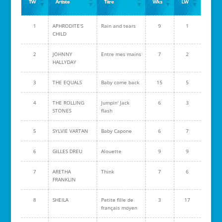
TW
Artiste
Titre
Wks
LW
1
APHRODITE'S
Rain and tears
9
1
CHILD
2
JOHNNY
Entre mes mains
7
2
HALLYDAY
3
THE EQUALS
Baby come back
15
5
4
THE ROLLING
Jumpin' Jack
6
3
STONES
flash
5
SYLVIE VARTAN
Baby Capone
6
7
6
GILLES DREU
Alouette
9
9
7
ARETHA
Think
7
6
FRANKLIN
8
SHEILA
Petite fille de
3
17
français moyen