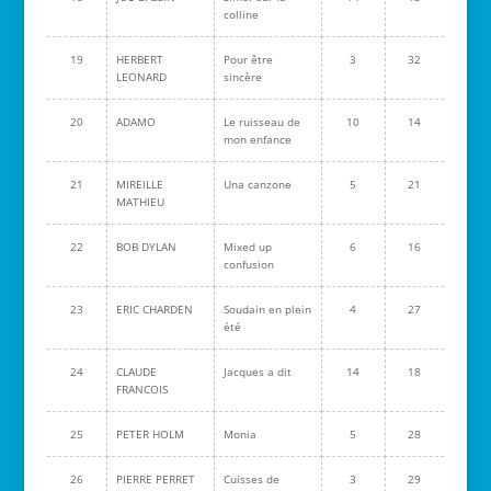
colline
19
HERBERT
Pour être
3
32
LEONARD
sincère
20
ADAMO
Le ruisseau de
10
14
mon enfance
21
MIREILLE
Una canzone
5
21
MATHIEU
22
BOB DYLAN
Mixed up
6
16
confusion
23
ERIC CHARDEN
Soudain en plein
4
27
été
24
CLAUDE
Jacques a dit
14
18
FRANCOIS
25
PETER HOLM
Monia
5
28
26
PIERRE PERRET
Cuisses de
3
29