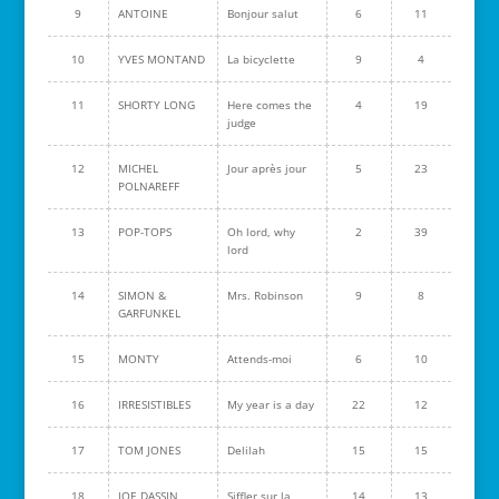
9
ANTOINE
Bonjour salut
6
11
10
YVES MONTAND
La bicyclette
9
4
11
SHORTY LONG
Here comes the
4
19
judge
12
MICHEL
Jour après jour
5
23
POLNAREFF
13
POP-TOPS
Oh lord, why
2
39
lord
14
SIMON &
Mrs. Robinson
9
8
GARFUNKEL
15
MONTY
Attends-moi
6
10
16
IRRESISTIBLES
My year is a day
22
12
17
TOM JONES
Delilah
15
15
18
JOE DASSIN
Siffler sur la
14
13