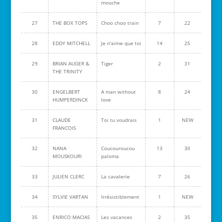
mouche
27
THE BOX TOPS
Choo choo train
7
22
28
EDDY MITCHELL
Je n'aime que toi
14
25
29
BRIAN AUGER &
Tiger
2
31
THE TRINITY
30
ENGELBERT
A man without
8
24
HUMPERDINCK
love
31
CLAUDE
Toi tu voudrais
1
NEW
FRANCOIS
32
NANA
Coucouroucou
13
30
MOUSKOURI
paloma
33
JULIEN CLERC
La cavalerie
7
26
34
SYLVIE VARTAN
Irrésistiblement
1
NEW
35
ENRICO MACIAS
Les vacances
2
35