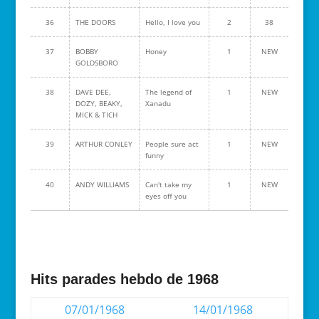
36
THE DOORS
Hello, I love you
2
38
37
BOBBY
Honey
1
NEW
GOLDSBORO
38
DAVE DEE,
The legend of
1
NEW
DOZY, BEAKY,
Xanadu
MICK & TICH
39
ARTHUR CONLEY
People sure act
1
NEW
funny
40
ANDY WILLIAMS
Can't take my
1
NEW
eyes off you
Hits parades hebdo de 1968
07/01/1968
14/01/1968