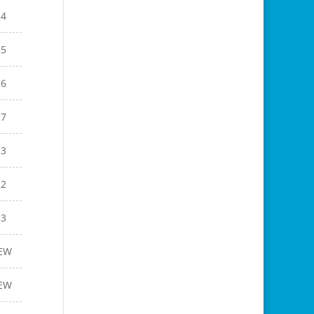
24
25
26
27
23
22
33
EW
EW