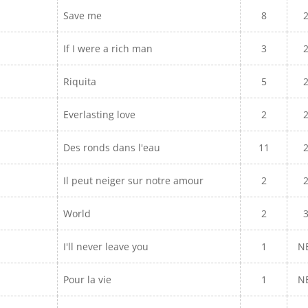
Save me
8
If I were a rich man
3
Riquita
5
Everlasting love
2
Des ronds dans l'eau
11
Il peut neiger sur notre amour
2
World
2
I'll never leave you
1
N
Pour la vie
1
N