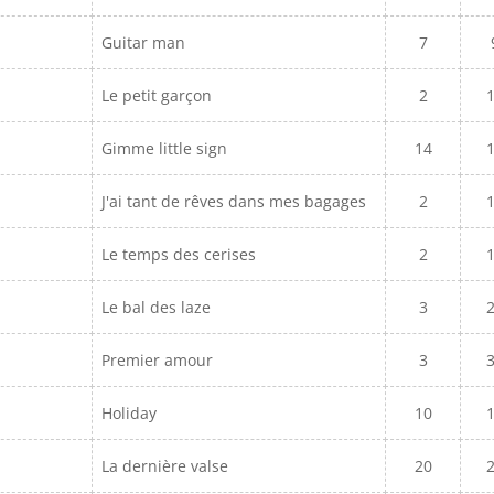
Guitar man
7
Le petit garçon
2
Gimme little sign
14
J'ai tant de rêves dans mes bagages
2
Le temps des cerises
2
Le bal des laze
3
Premier amour
3
Holiday
10
La dernière valse
20