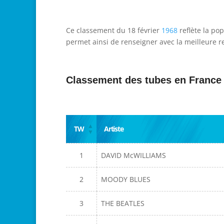
Ce classement du 18 février
1968
reflète la pop
permet ainsi de renseigner avec la meilleure re
Classement des tubes en France
TW
Artiste
1
DAVID McWILLIAMS
2
MOODY BLUES
3
THE BEATLES