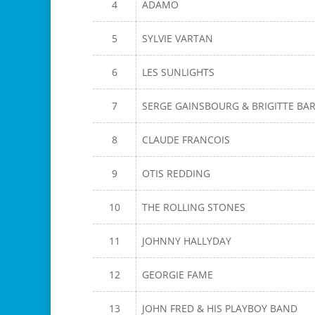
4
ADAMO
5
SYLVIE VARTAN
6
LES SUNLIGHTS
7
SERGE GAINSBOURG & BRIGITTE BA
8
CLAUDE FRANCOIS
9
OTIS REDDING
10
THE ROLLING STONES
11
JOHNNY HALLYDAY
12
GEORGIE FAME
13
JOHN FRED & HIS PLAYBOY BAND