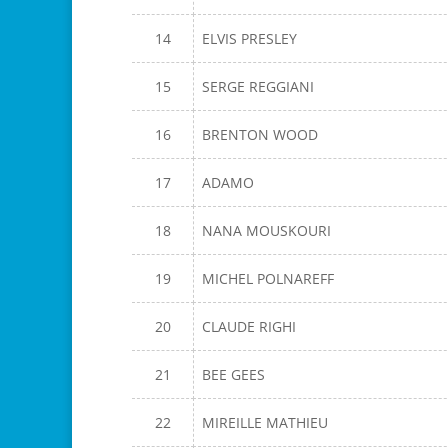
14
ELVIS PRESLEY
15
SERGE REGGIANI
16
BRENTON WOOD
17
ADAMO
18
NANA MOUSKOURI
19
MICHEL POLNAREFF
20
CLAUDE RIGHI
21
BEE GEES
22
MIREILLE MATHIEU