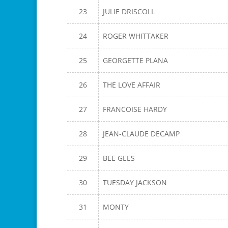
23
JULIE DRISCOLL
24
ROGER WHITTAKER
25
GEORGETTE PLANA
26
THE LOVE AFFAIR
27
FRANCOISE HARDY
28
JEAN-CLAUDE DECAMP
29
BEE GEES
30
TUESDAY JACKSON
31
MONTY