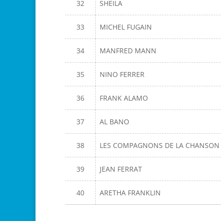
32
SHEILA
33
MICHEL FUGAIN
34
MANFRED MANN
35
NINO FERRER
36
FRANK ALAMO
37
AL BANO
38
LES COMPAGNONS DE LA CHANSON
39
JEAN FERRAT
40
ARETHA FRANKLIN