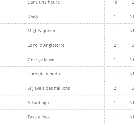
Dans une heure
18
Daisy
1
N
Mighty queen
1
N
Le roi d'Angleterre
2
C'est ça la vie
1
N
L'oro del mondo
1
N
Si j'avais des millions
2
A Santiago
1
N
Take a look
1
N