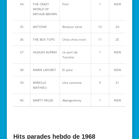
34
THE CRAZY
Fire!
1
NEW
WORLD OF
ARTHUR BROWN
35
ANTOINE
Bonjour salut
10
24
36
THE BOX TOPS
Choo choo train
11
25
37
HUGUES AUFRAY
Le port de
1
NEW
Tacoma
38
MARIE LAFORET
El polo
1
NEW
39
MIREILLE
Una canzone
9
31
MATHIEU
40
MARTY WILDE
Abergavenny
1
NEW
Hits parades hebdo de 1968