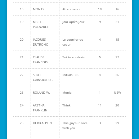
18
MONTY
Attends-moi
10
16
19
MICHEL
Jour après jour
9
21
POLNAREFF
20
JACQUES
Le courrier du
4
15
DUTRONC
coeur
21
CLAUDE
Toi tu voudrais
5
22
FRANCOIS
22
SERGE
Initials B.B.
4
26
GAINSBOURG
23
ROLAND W.
Monja
1
NEW
24
ARETHA
Think
11
20
FRANKLIN
25
HERB ALPERT
This guy's in love
3
29
with you