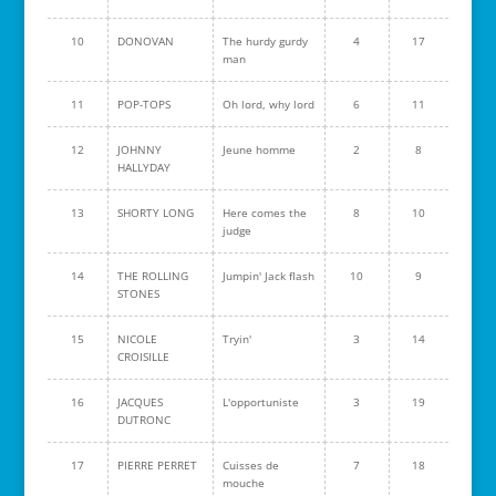
10
DONOVAN
The hurdy gurdy
4
17
man
11
POP-TOPS
Oh lord, why lord
6
11
12
JOHNNY
Jeune homme
2
8
HALLYDAY
13
SHORTY LONG
Here comes the
8
10
judge
14
THE ROLLING
Jumpin' Jack flash
10
9
STONES
15
NICOLE
Tryin'
3
14
CROISILLE
16
JACQUES
L'opportuniste
3
19
DUTRONC
17
PIERRE PERRET
Cuisses de
7
18
mouche