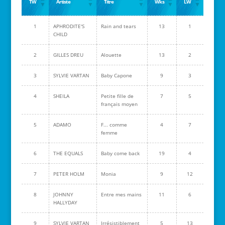
TW
Artiste
Titre
Wks
LW
1
APHRODITE'S
Rain and tears
13
1
CHILD
2
GILLES DREU
Alouette
13
2
3
SYLVIE VARTAN
Baby Capone
9
3
4
SHEILA
Petite fille de
7
5
français moyen
5
ADAMO
F... comme
4
7
femme
6
THE EQUALS
Baby come back
19
4
7
PETER HOLM
Monia
9
12
8
JOHNNY
Entre mes mains
11
6
HALLYDAY
9
SYLVIE VARTAN
Irrésistiblement
5
13