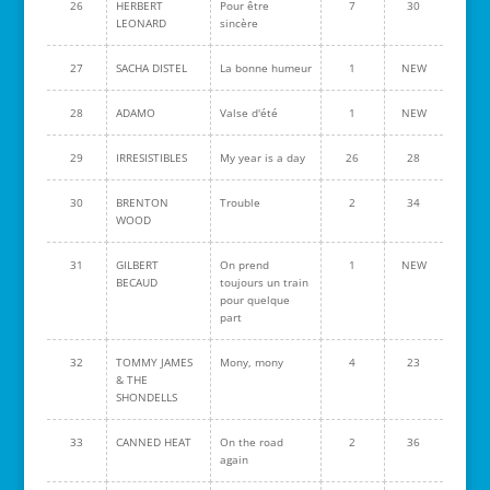
26
HERBERT
Pour être
7
30
LEONARD
sincère
27
SACHA DISTEL
La bonne humeur
1
NEW
28
ADAMO
Valse d'été
1
NEW
29
IRRESISTIBLES
My year is a day
26
28
30
BRENTON
Trouble
2
34
WOOD
31
GILBERT
On prend
1
NEW
BECAUD
toujours un train
pour quelque
part
32
TOMMY JAMES
Mony, mony
4
23
& THE
SHONDELLS
33
CANNED HEAT
On the road
2
36
again