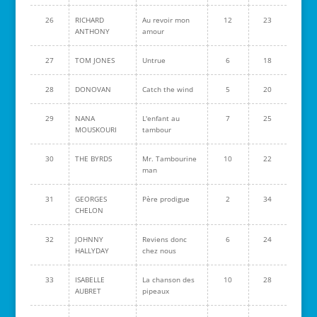
26
RICHARD
Au revoir mon
12
23
ANTHONY
amour
27
TOM JONES
Untrue
6
18
28
DONOVAN
Catch the wind
5
20
29
NANA
L'enfant au
7
25
MOUSKOURI
tambour
30
THE BYRDS
Mr. Tambourine
10
22
man
31
GEORGES
Père prodigue
2
34
CHELON
32
JOHNNY
Reviens donc
6
24
HALLYDAY
chez nous
33
ISABELLE
La chanson des
10
28
AUBRET
pipeaux