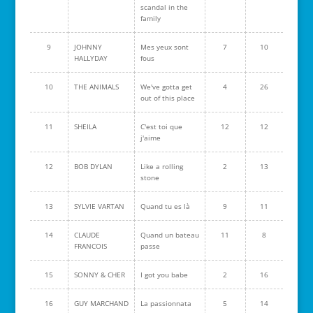
scandal in the
family
9
JOHNNY
Mes yeux sont
7
10
HALLYDAY
fous
10
THE ANIMALS
We've gotta get
4
26
out of this place
11
SHEILA
C'est toi que
12
12
j'aime
12
BOB DYLAN
Like a rolling
2
13
stone
13
SYLVIE VARTAN
Quand tu es là
9
11
14
CLAUDE
Quand un bateau
11
8
FRANCOIS
passe
15
SONNY & CHER
I got you babe
2
16
16
GUY MARCHAND
La passionnata
5
14