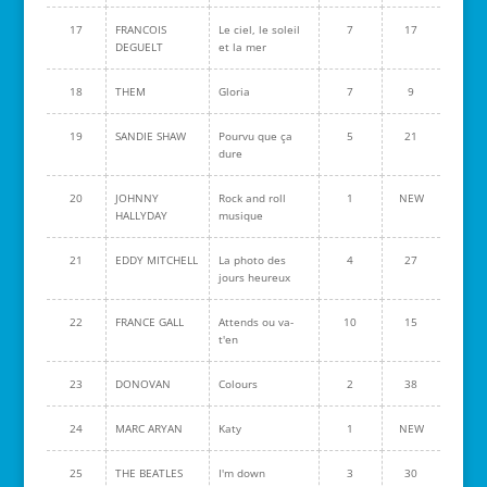
17
FRANCOIS
Le ciel, le soleil
7
17
DEGUELT
et la mer
18
THEM
Gloria
7
9
19
SANDIE SHAW
Pourvu que ça
5
21
dure
20
JOHNNY
Rock and roll
1
NEW
HALLYDAY
musique
21
EDDY MITCHELL
La photo des
4
27
jours heureux
22
FRANCE GALL
Attends ou va-
10
15
t'en
23
DONOVAN
Colours
2
38
24
MARC ARYAN
Katy
1
NEW
25
THE BEATLES
I'm down
3
30