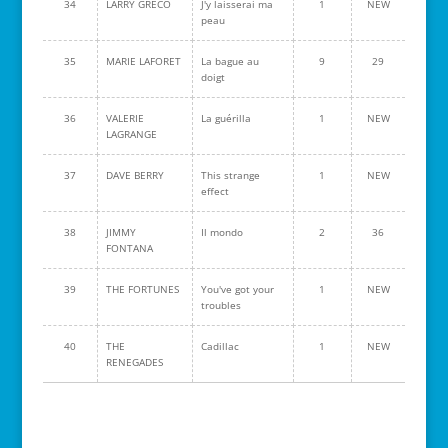
34
LARRY GRECO
J'y laisserai ma
1
NEW
peau
35
MARIE LAFORET
La bague au
9
29
doigt
36
VALERIE
La guérilla
1
NEW
LAGRANGE
37
DAVE BERRY
This strange
1
NEW
effect
38
JIMMY
Il mondo
2
36
FONTANA
39
THE FORTUNES
You've got your
1
NEW
troubles
40
THE
Cadillac
1
NEW
RENEGADES