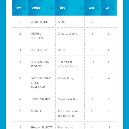
TW
Artiste
Titre
Wks
LW
1
CHRISTOPHE
Aline
7
1
2
MICHEL
Chez Laurette
6
2
DELPECH
3
THE BEATLES
Help!
6
6
4
THE ROLLING
(I can't get
11
5
STONES
no) satisfaction
5
SAM THE SHAM
Wooly bully
9
4
& THE
PHARAOHS
6
HERVE VILARD
Capri c'est fini
7
3
7
ADAMO
Mes mains sur
10
7
tes hanches
8
SHAWN ELLIOTT
Shame and
4
19