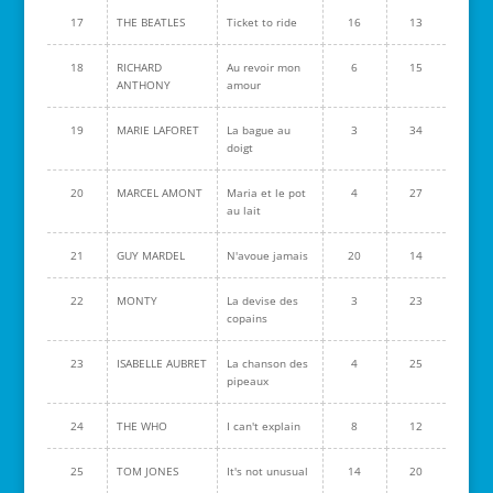
17
THE BEATLES
Ticket to ride
16
13
18
RICHARD
Au revoir mon
6
15
ANTHONY
amour
19
MARIE LAFORET
La bague au
3
34
doigt
20
MARCEL AMONT
Maria et le pot
4
27
au lait
21
GUY MARDEL
N'avoue jamais
20
14
22
MONTY
La devise des
3
23
copains
23
ISABELLE AUBRET
La chanson des
4
25
pipeaux
24
THE WHO
I can't explain
8
12
25
TOM JONES
It's not unusual
14
20