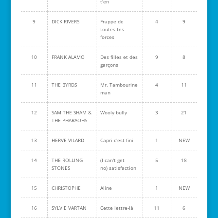
t'en
9
DICK RIVERS
Frappe de
4
9
toutes tes
forces
10
FRANK ALAMO
Des filles et des
9
8
garçons
11
THE BYRDS
Mr. Tambourine
4
11
man
12
SAM THE SHAM &
Wooly bully
3
21
THE PHARAOHS
13
HERVE VILARD
Capri c'est fini
1
NEW
14
THE ROLLING
(I can't get
5
18
STONES
no) satisfaction
15
CHRISTOPHE
Aline
1
NEW
16
SYLVIE VARTAN
Cette lettre-là
11
6