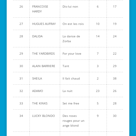
26
FRANCOISE
Dis-lui non
6
17
HARDY
27
HUGUES AUFRAY
On est les rois
10
19
28
DALIDA
La danse de
14
24
Zorba
29
THE YARDBIRDS
For your love
7
22
30
ALAIN BARRIERE
Tant
3
29
31
SHEILA
Il fait chaud
2
38
32
ADAMO
La nuit
23
26
33
THE KINKS
Set me free
5
28
34
LUCKY BLONDO
Des roses
9
30
rouges pour un
ange blond