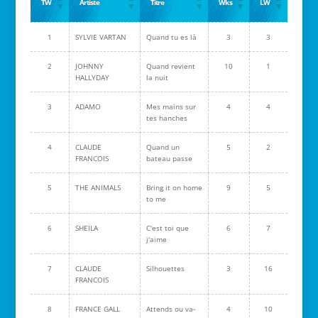
TW
Artiste
Titre
Wks
LW
1
SYLVIE VARTAN
Quand tu es là
3
3
2
JOHNNY
Quand revient
10
1
HALLYDAY
la nuit
3
ADAMO
Mes mains sur
4
4
tes hanches
4
CLAUDE
Quand un
5
2
FRANCOIS
bateau passe
5
THE ANIMALS
Bring it on home
9
5
to me
6
SHEILA
C'est toi que
6
7
j'aime
7
CLAUDE
Silhouettes
3
16
FRANCOIS
8
FRANCE GALL
Attends ou va-
4
10