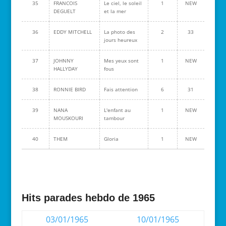
35
FRANCOIS
Le ciel, le soleil
1
NEW
DEGUELT
et la mer
36
EDDY MITCHELL
La photo des
2
33
jours heureux
37
JOHNNY
Mes yeux sont
1
NEW
HALLYDAY
fous
38
RONNIE BIRD
Fais attention
6
31
39
NANA
L'enfant au
1
NEW
MOUSKOURI
tambour
40
THEM
Gloria
1
NEW
Hits parades hebdo de 1965
03/01/1965
10/01/1965