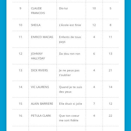
9
CLAUDE
Dis-lui
10
5
FRANCOIS
10
SHEILA
L'école est finie
12
8
11
ENRICO MACIAS
Enfants de tous
4
11
pays
12
JOHNNY
Da dou ron ron
6
13
HALLYDAY
13
DICK RIVERS
Je ne peux pas
4
21
t'oublier
14
VIC LAURENS
Quand je te suis
4
14
des yeux
15
ALAIN BARRIERE
Elle était si jolie
7
12
16
PETULA CLARK
Que ton coeur
4
22
me soit fidèle