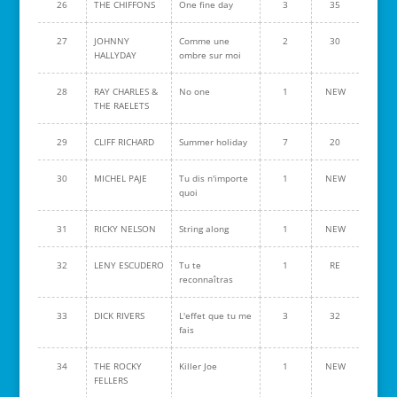
26
THE CHIFFONS
One fine day
3
35
27
JOHNNY
Comme une
2
30
HALLYDAY
ombre sur moi
28
RAY CHARLES &
No one
1
NEW
THE RAELETS
29
CLIFF RICHARD
Summer holiday
7
20
30
MICHEL PAJE
Tu dis n'importe
1
NEW
quoi
31
RICKY NELSON
String along
1
NEW
32
LENY ESCUDERO
Tu te
1
RE
reconnaîtras
33
DICK RIVERS
L'effet que tu me
3
32
fais
34
THE ROCKY
Killer Joe
1
NEW
FELLERS