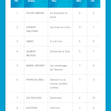
TW
Artiste
Titre
Wks
LW
1
SYLVIE VARTAN
En écoutant la
5
2
pluie
2
JOHNNY
Les bras en croix
9
1
HALLYDAY
3
GAM'S
Il a le truc
6
4
4
GILBERT
Dimanche à Orly
5
7
BECAUD
5
MARIE LAFORET
Les vendanges
7
6
de l'amour
6
PATRICIA CARLI
Demain tu te
7
3
maries (arrête,
arrête)
7
LES AIGLONS
Stalactite
6
10
8
EXCITERS
Tell him
7
9