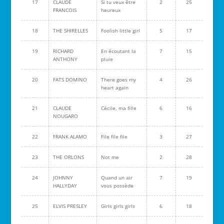
17
CLAUDE
Si tu veux être
2
25
FRANCOIS
heureux
18
THE SHIRELLES
Foolish little girl
5
17
19
RICHARD
En écoutant la
7
15
ANTHONY
pluie
20
FATS DOMINO
There goes my
4
26
heart again
21
CLAUDE
Cécile, ma fille
6
16
NOUGARO
22
FRANK ALAMO
File file file
3
27
23
THE ORLONS
Not me
2
28
24
JOHNNY
Quand un air
7
19
HALLYDAY
vous possède
25
ELVIS PRESLEY
Girls girls girls
6
18