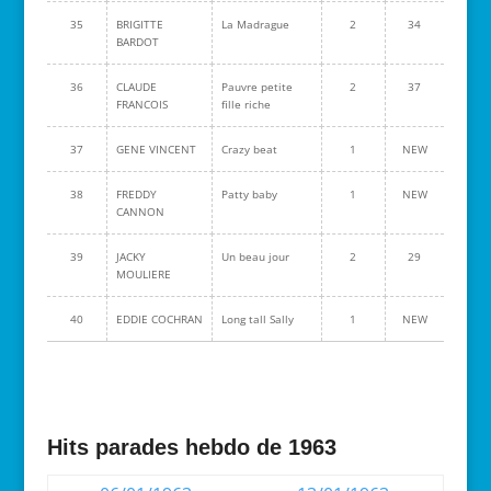
35
BRIGITTE
La Madrague
2
34
BARDOT
36
CLAUDE
Pauvre petite
2
37
FRANCOIS
fille riche
37
GENE VINCENT
Crazy beat
1
NEW
38
FREDDY
Patty baby
1
NEW
CANNON
39
JACKY
Un beau jour
2
29
MOULIERE
40
EDDIE COCHRAN
Long tall Sally
1
NEW
Hits parades hebdo de 1963