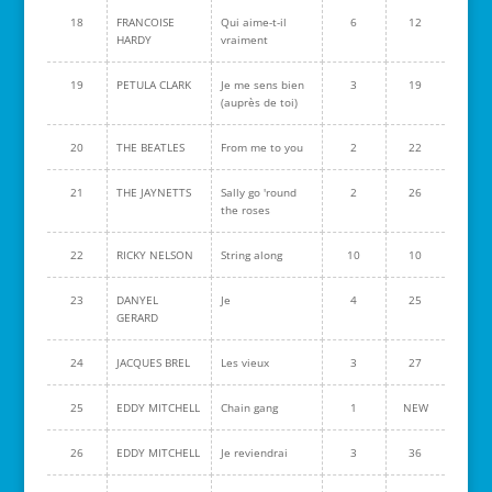
18
FRANCOISE
Qui aime-t-il
6
12
HARDY
vraiment
19
PETULA CLARK
Je me sens bien
3
19
(auprès de toi)
20
THE BEATLES
From me to you
2
22
21
THE JAYNETTS
Sally go 'round
2
26
the roses
22
RICKY NELSON
String along
10
10
23
DANYEL
Je
4
25
GERARD
24
JACQUES BREL
Les vieux
3
27
25
EDDY MITCHELL
Chain gang
1
NEW
26
EDDY MITCHELL
Je reviendrai
3
36