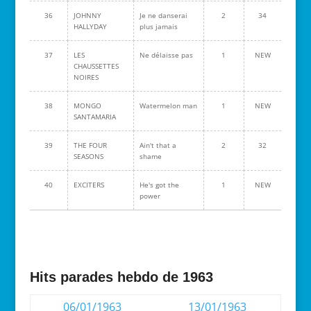
36
JOHNNY
Je ne danserai
2
34
HALLYDAY
plus jamais
37
LES
Ne délaisse pas
1
NEW
CHAUSSETTES
NOIRES
38
MONGO
Watermelon man
1
NEW
SANTAMARIA
39
THE FOUR
Ain't that a
2
32
SEASONS
shame
40
EXCITERS
He's got the
1
NEW
power
Hits parades hebdo de 1963
06/01/1963
13/01/1963