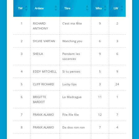
TW
Artiste
Titre
Wks
LW
1
RICHARD
C'est ma fête
9
2
ANTHONY
2
SYLVIE VARTAN
Watching you
6
3
3
SHEILA
Pendant les
9
6
vacances
4
EDDY MITCHELL
Si tu penses
5
9
5
CLIFF RICHARD
Lucky lips
3
24
6
BRIGITTE
La Madrague
11
1
BARDOT
7
FRANK ALAMO
File file file
12
7
8
FRANK ALAMO
Da doo ron ron
7
4