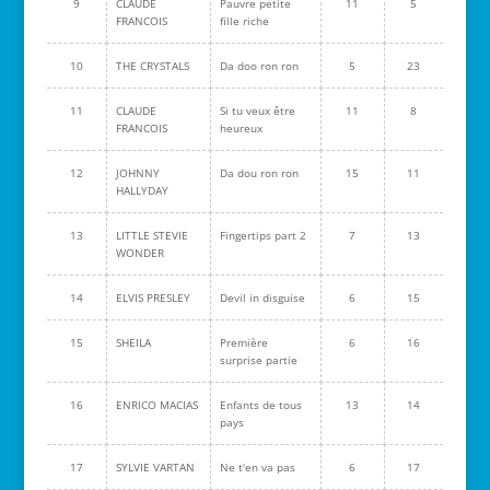
9
CLAUDE
Pauvre petite
11
5
FRANCOIS
fille riche
10
THE CRYSTALS
Da doo ron ron
5
23
11
CLAUDE
Si tu veux être
11
8
FRANCOIS
heureux
12
JOHNNY
Da dou ron ron
15
11
HALLYDAY
13
LITTLE STEVIE
Fingertips part 2
7
13
WONDER
14
ELVIS PRESLEY
Devil in disguise
6
15
15
SHEILA
Première
6
16
surprise partie
16
ENRICO MACIAS
Enfants de tous
13
14
pays
17
SYLVIE VARTAN
Ne t'en va pas
6
17