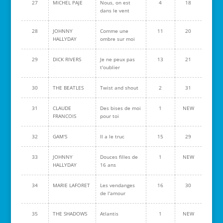
27
MICHEL PAJE
Nous, on est
4
18
dans le vent
28
JOHNNY
Comme une
11
20
HALLYDAY
ombre sur moi
29
DICK RIVERS
Je ne peux pas
13
21
t'oublier
30
THE BEATLES
Twist and shout
2
31
31
CLAUDE
Des bises de moi
1
NEW
FRANCOIS
pour toi
32
GAM'S
Il a le truc
15
29
33
JOHNNY
Douces filles de
1
NEW
HALLYDAY
16 ans
34
MARIE LAFORET
Les vendanges
16
30
de l'amour
35
THE SHADOWS
Atlantis
1
NEW