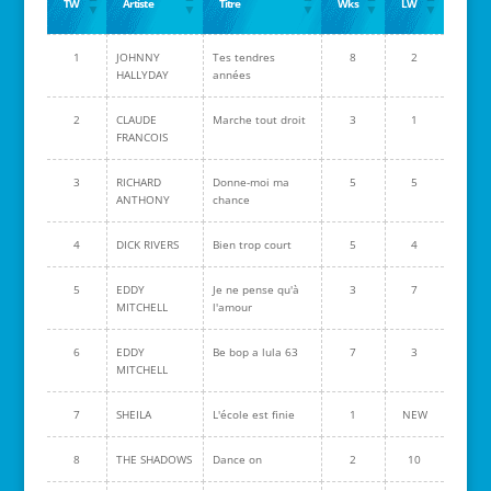
TW
Artiste
Titre
Wks
LW
1
JOHNNY
Tes tendres
8
2
HALLYDAY
années
2
CLAUDE
Marche tout droit
3
1
FRANCOIS
3
RICHARD
Donne-moi ma
5
5
ANTHONY
chance
4
DICK RIVERS
Bien trop court
5
4
5
EDDY
Je ne pense qu'à
3
7
MITCHELL
l'amour
6
EDDY
Be bop a lula 63
7
3
MITCHELL
7
SHEILA
L'école est finie
1
NEW
8
THE SHADOWS
Dance on
2
10