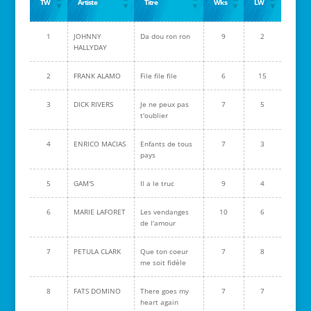
TW
Artiste
Titre
Wks
LW
1
JOHNNY
Da dou ron ron
9
2
HALLYDAY
2
FRANK ALAMO
File file file
6
15
3
DICK RIVERS
Je ne peux pas
7
5
t'oublier
4
ENRICO MACIAS
Enfants de tous
7
3
pays
5
GAM'S
Il a le truc
9
4
6
MARIE LAFORET
Les vendanges
10
6
de l'amour
7
PETULA CLARK
Que ton coeur
7
8
me soit fidèle
8
FATS DOMINO
There goes my
7
7
heart again