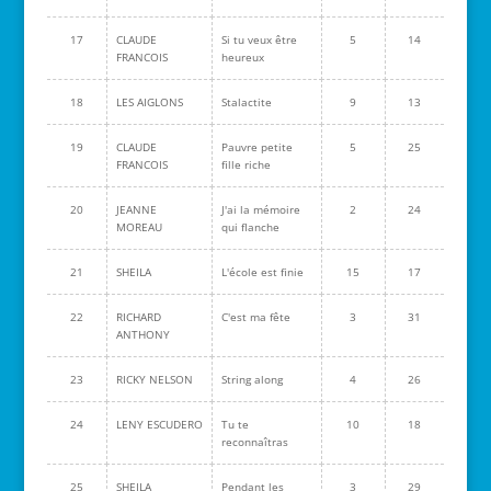
17
CLAUDE
Si tu veux être
5
14
FRANCOIS
heureux
18
LES AIGLONS
Stalactite
9
13
19
CLAUDE
Pauvre petite
5
25
FRANCOIS
fille riche
20
JEANNE
J'ai la mémoire
2
24
MOREAU
qui flanche
21
SHEILA
L'école est finie
15
17
22
RICHARD
C'est ma fête
3
31
ANTHONY
23
RICKY NELSON
String along
4
26
24
LENY ESCUDERO
Tu te
10
18
reconnaîtras
25
SHEILA
Pendant les
3
29