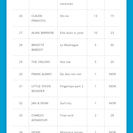
vacances
26
CLAUDE
Dis-lui
13
19
FRANCOIS
27
ALAIN BARRIERE
Elle était si jolie
10
23
28
BRIGITTE
La Madrague
5
30
BARDOT
29
THE ORLONS
Not me
5
20
30
FRANK ALAMO
Da doo ron ron
1
NEW
31
LITTLE STEVIE
Fingertips part 2
1
NEW
WONDER
32
JAN & DEAN
Surf city
1
NEW
33
CHARLES
Trop tard
2
28
AZNAVOUR
34
HENRI
Monsieur boum-
1
NEW