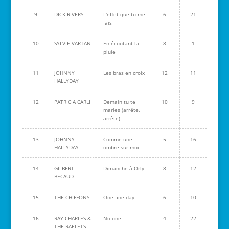
9
DICK RIVERS
L'effet que tu me
6
21
fais
10
SYLVIE VARTAN
En écoutant la
8
1
pluie
11
JOHNNY
Les bras en croix
12
11
HALLYDAY
12
PATRICIA CARLI
Demain tu te
10
9
maries (arrête,
arrête)
13
JOHNNY
Comme une
5
16
HALLYDAY
ombre sur moi
14
GILBERT
Dimanche à Orly
8
12
BECAUD
15
THE CHIFFONS
One fine day
6
10
16
RAY CHARLES &
No one
4
22
THE RAELETS