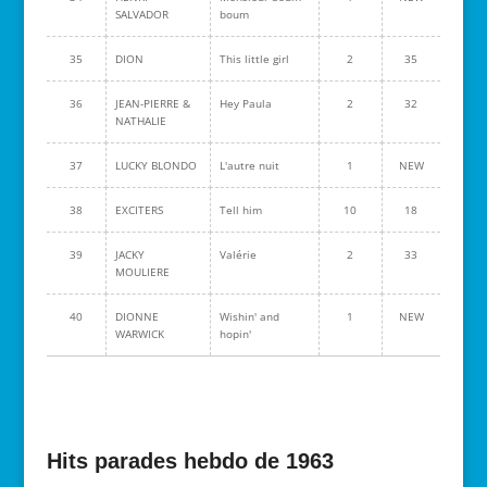
SALVADOR
boum
35
DION
This little girl
2
35
36
JEAN-PIERRE &
Hey Paula
2
32
NATHALIE
37
LUCKY BLONDO
L'autre nuit
1
NEW
38
EXCITERS
Tell him
10
18
39
JACKY
Valérie
2
33
MOULIERE
40
DIONNE
Wishin' and
1
NEW
WARWICK
hopin'
Hits parades hebdo de 1963