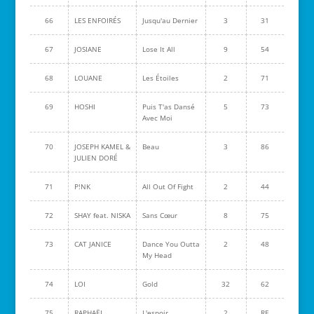
66
LES ENFOIRÉS
Jusqu'au Dernier
3
31
67
JOSIANE
Lose It All
9
54
68
LOUANE
Les Étoiles
2
71
69
HOSHI
Puis T'as Dansé
5
73
Avec Moi
70
JOSEPH KAMEL &
Beau
3
86
JULIEN DORÉ
71
P!NK
All Out Of Fight
2
44
72
SHAY feat. NISKA
Sans Cœur
8
75
73
CAT JANICE
Dance You Outta
2
48
My Head
74
LOI
Gold
32
62
75
RAPHAËL
L'espoir
2
RE