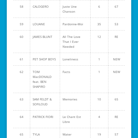
58
CALOGERO
Juste Une
6
67
Chanson
59
LOUANE
Pardonne-Moi
35
53
60
JAMES BLUNT
All The Love
12
RE
That I Ever
Needed
61
PET SHOP BOYS
Loneliness
1
NEW
62
TOM
Facts
1
NEW
MacDONALD
feat. BEN
SHAPIRO
63
SAM FELDT &
Memories
10
65
SOFILOUD
64
PATRICK FIORI
Le Chant Est
4
RE
Libre
65
TYLA
Water
19
57