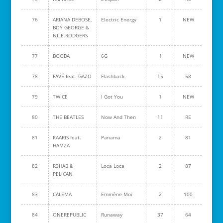
76
ARIANA DEBOSE,
Electric Energy
1
NEW
BOY GEORGE &
NILE RODGERS
77
BOOBA
6G
1
NEW
78
FAVÉ feat. GAZO
Flashback
15
58
79
TWICE
I Got You
1
NEW
80
THE BEATLES
Now And Then
11
RE
81
KAARIS feat.
Panama
2
81
HAMZA
82
R3HAB &
Loca Loca
2
87
PELICAN
83
CALEMA
Emmène Moi
2
100
84
ONEREPUBLIC
Runaway
37
64