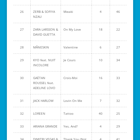
26
ZERB & SOFIYA
Mwaki
4
46
NZAU
27
ZARA LARSSON &
On My Love
18
22
DAVID GUETTA
28
MÅNESKIN
Valentine
6
27
29
KYO feat. NUIT
Je Cours
10
34
INCOLORE
30
GAËTAN
Crois-Moi
16
33
ROUSSEL feat.
ADELINE LOVO
31
JACK HARLOW
Lovin On Me
7
32
32
LOREEN
Tattoo
40
25
33
ARIANA GRANDE
Yes, And?
4
29
34
DIMITRI VEGAS &
Thank You (Not
4
41