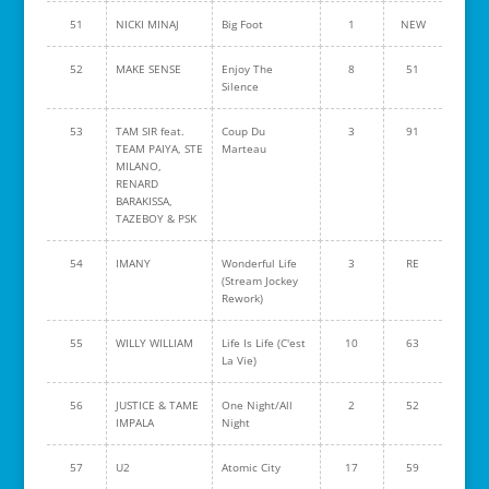
51
NICKI MINAJ
Big Foot
1
NEW
52
MAKE SENSE
Enjoy The
8
51
Silence
53
TAM SIR feat.
Coup Du
3
91
TEAM PAIYA, STE
Marteau
MILANO,
RENARD
BARAKISSA,
TAZEBOY & PSK
54
IMANY
Wonderful Life
3
RE
(Stream Jockey
Rework)
55
WILLY WILLIAM
Life Is Life (C'est
10
63
La Vie)
56
JUSTICE & TAME
One Night/All
2
52
IMPALA
Night
57
U2
Atomic City
17
59