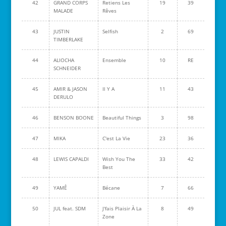
42
GRAND CORPS
Retiens Les
19
39
MALADE
Rêves
43
JUSTIN
Selfish
2
69
TIMBERLAKE
44
ALIOCHA
Ensemble
10
RE
SCHNEIDER
45
AMIR & JASON
Il Y A
11
43
DERULO
46
BENSON BOONE
Beautiful Things
3
98
47
MIKA
C'est La Vie
23
36
48
LEWIS CAPALDI
Wish You The
33
42
Best
49
YAMÊ
Bécane
7
66
50
JUL feat. SDM
J'fais Plaisir À La
8
49
Zone