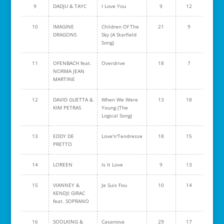
9
DADJU & TAYC
I Love You
9
12
10
IMAGINE
Children Of The
21
9
DRAGONS
Sky (A Starfield
Song)
11
OFENBACH feat.
Overdrive
18
7
NORMA JEAN
MARTINE
12
DAVID GUETTA &
When We Were
13
18
KIM PETRAS
Young (The
Logical Song)
13
EDDY DE
Love'n'Tendresse
18
15
PRETTO
14
LOREEN
Is It Love
9
13
15
VIANNEY &
Je Suis Fou
10
14
KENDJI GIRAC
feat. SOPRANO
16
SOOLKING &
Casanova
29
17