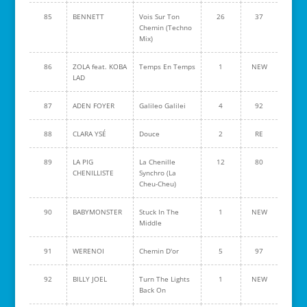
85
BENNETT
Vois Sur Ton
26
37
Chemin (Techno
Mix)
86
ZOLA feat. KOBA
Temps En Temps
1
NEW
LAD
87
ADEN FOYER
Galileo Galilei
4
92
88
CLARA YSÉ
Douce
2
RE
89
LA PIG
La Chenille
12
80
CHENILLISTE
Synchro (La
Cheu-Cheu)
90
BABYMONSTER
Stuck In The
1
NEW
Middle
91
WERENOI
Chemin D'or
5
97
92
BILLY JOEL
Turn The Lights
1
NEW
Back On