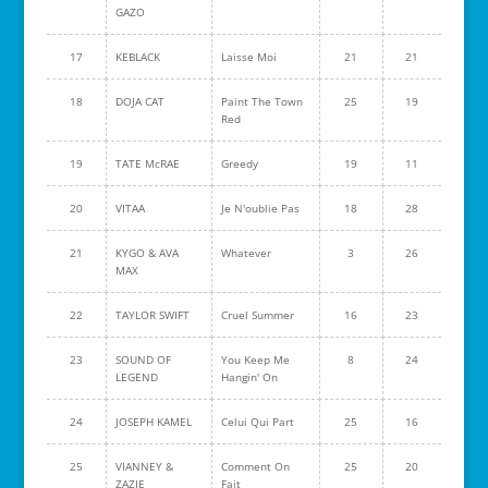
GAZO
17
KEBLACK
Laisse Moi
21
21
18
DOJA CAT
Paint The Town
25
19
Red
19
TATE McRAE
Greedy
19
11
20
VITAA
Je N'oublie Pas
18
28
21
KYGO & AVA
Whatever
3
26
MAX
22
TAYLOR SWIFT
Cruel Summer
16
23
23
SOUND OF
You Keep Me
8
24
LEGEND
Hangin' On
24
JOSEPH KAMEL
Celui Qui Part
25
16
25
VIANNEY &
Comment On
25
20
ZAZIE
Fait