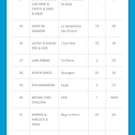
LIKE MIKE &
So Bad)
TIËSTO & DIDO
& W&W
35
ZAHO DE
La Symphonie
14
40
SAGAZAN
Des Éclairs
36
LEONY & NIKLAS
I Can Feel
10
35
DEE & VIZE
37
LARA FABIAN
Ta Peine
2
70
38
KENYA GRACE
Strangers
22
30
39
AYA NAKAMURA
Hypé
2
72
40
MEGAN THEE
HISS
1
NEW
STALLION
41
MARNIK &
Boyz In Paris
24
60
NAELECK &
VINAI