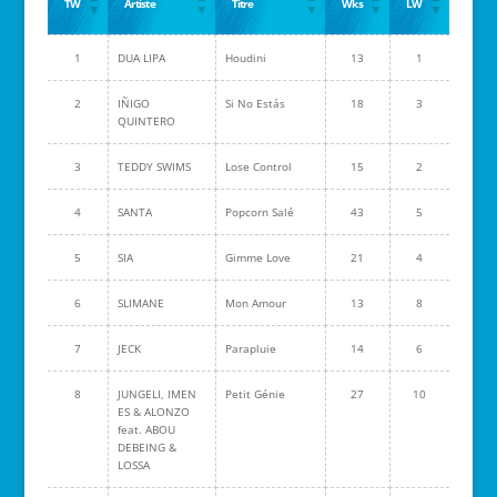
TW
Artiste
Titre
Wks
LW
1
DUA LIPA
Houdini
13
1
2
IÑIGO
Si No Estás
18
3
QUINTERO
3
TEDDY SWIMS
Lose Control
15
2
4
SANTA
Popcorn Salé
43
5
5
SIA
Gimme Love
21
4
6
SLIMANE
Mon Amour
13
8
7
JECK
Parapluie
14
6
8
JUNGELI, IMEN
Petit Génie
27
10
ES & ALONZO
feat. ABOU
DEBEING &
LOSSA