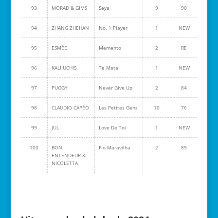
93
MORAD & GIMS
Seya
9
90
94
ZHANG ZHEHAN
No. 1 Player
1
NEW
95
ESMÉE
Memento
2
RE
96
KALI UCHIS
Te Mata
1
NEW
97
PUGGY
Never Give Up
2
84
98
CLAUDIO CAPÉO
Les Petites Gens
10
76
99
JUL
Love De Toi
1
NEW
100
BON
Fio Maravilha
2
89
ENTENDEUR &
NICOLETTA