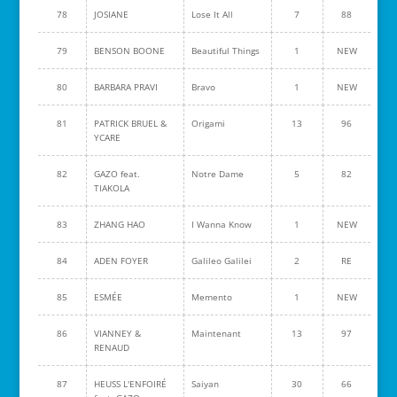
78
JOSIANE
Lose It All
7
88
79
BENSON BOONE
Beautiful Things
1
NEW
80
BARBARA PRAVI
Bravo
1
NEW
81
PATRICK BRUEL &
Origami
13
96
YCARE
82
GAZO feat.
Notre Dame
5
82
TIAKOLA
83
ZHANG HAO
I Wanna Know
1
NEW
84
ADEN FOYER
Galileo Galilei
2
RE
85
ESMÉE
Memento
1
NEW
86
VIANNEY &
Maintenant
13
97
RENAUD
87
HEUSS L'ENFOIRÉ
Saiyan
30
66