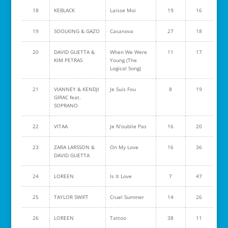
18
KEBLACK
Laisse Moi
19
16
19
SOOLKING & GAZO
Casanova
27
18
20
DAVID GUETTA &
When We Were
11
17
KIM PETRAS
Young (The
Logical Song)
21
VIANNEY & KENDJI
Je Suis Fou
8
19
GIRAC feat.
SOPRANO
22
VITAA
Je N'oublie Pas
16
20
23
ZARA LARSSON &
On My Love
16
36
DAVID GUETTA
24
LOREEN
Is It Love
7
47
25
TAYLOR SWIFT
Cruel Summer
14
26
26
LOREEN
Tattoo
38
11