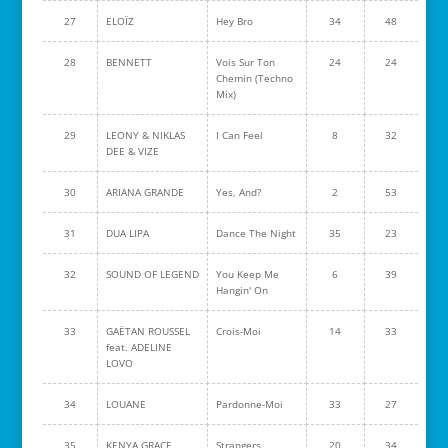
27
ELOÏZ
Hey Bro
34
48
28
BENNETT
Vois Sur Ton
24
24
Chemin (Techno
Mix)
29
LEONY & NIKLAS
I Can Feel
8
32
DEE & VIZE
30
ARIANA GRANDE
Yes, And?
2
53
31
DUA LIPA
Dance The Night
35
23
32
SOUND OF LEGEND
You Keep Me
6
39
Hangin' On
33
GAËTAN ROUSSEL
Crois-Moi
14
33
feat. ADELINE
LOVO
34
LOUANE
Pardonne-Moi
33
27
35
KENYA GRACE
Strangers
20
34