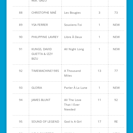
feat. GAZO
88
CHRISTOPHE MAÉ
Les Bougies
3
73
89
YSA FERRER
Souviens-Toi
1
NEW
90
PHILIPPINE LAVREY
Libre À Deux
1
NEW
91
KUNGS, DAVID
All Night Long
1
NEW
GUETTA & IZZY
BIZU
92
TIMEMACHINE1985
A Thousand
13
77
Miles
93
GLORIA
Parler À La Lune
1
NEW
94
JAMES BLUNT
All The Love
11
92
That I Ever
Needed
95
SOUND OF LEGEND
God Is A Girl
17
RE