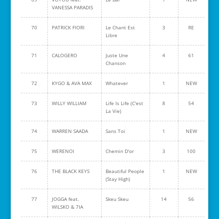
VANESSA PARADIS
70
PATRICK FIORI
Le Chant Est
3
RE
Libre
71
CALOGERO
Juste Une
4
61
Chanson
72
KYGO & AVA MAX
Whatever
1
NEW
73
WILLY WILLIAM
Life Is Life (C'est
8
54
La Vie)
74
WARREN SAADA
Sans Toi
1
NEW
75
WERENOI
Chemin D'or
3
100
76
THE BLACK KEYS
Beautiful People
1
NEW
(Stay High)
77
JOGGA feat.
Skeu Skeu
14
56
WILSKO & 7IA