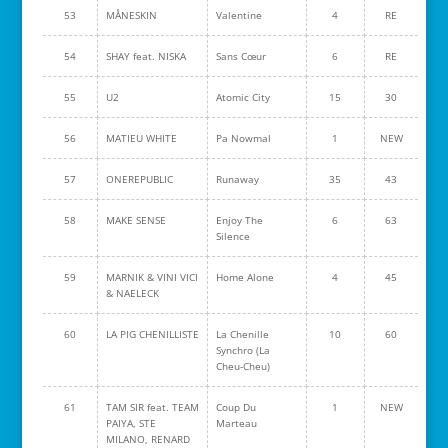
53
MÅNESKIN
Valentine
4
RE
54
SHAY feat. NISKA
Sans Cœur
6
RE
55
U2
Atomic City
15
30
56
MATIEU WHITE
Pa Nowmal
1
NEW
57
ONEREPUBLIC
Runaway
35
43
58
MAKE SENSE
Enjoy The
6
63
Silence
59
MARNIK & VINI VICI
Home Alone
4
45
& NAELECK
60
LA PIG CHENILLISTE
La Chenille
10
60
Synchro (La
Cheu-Cheu)
61
TAM SIR feat. TEAM
Coup Du
1
NEW
PAIYA, STE
Marteau
MILANO, RENARD