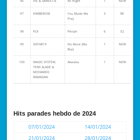
96
IVE & SAWEETIE
All Night
1
NEW
97
KIMBEROSE
You Made Me
3
RE
Pray
98
PLK
Périph
6
52
99
SISTAR19
No More (Ma
1
NEW
Boy)
100
MAGIC SYSTEM,
Akwaba
1
NEW
YEMI ALADE &
MOHAMED
RAMADAN
Hits parades hebdo de 2024
07/01/2024
14/01/2024
21/01/2024
28/01/2024