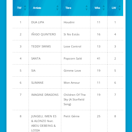
TW
Artiste
Titre
Wks
LW
1
DUA LIPA
Houdini
11
1
2
IÑIGO QUINTERO
Si No Estás
16
4
3
TEDDY SWIMS
Lose Control
13
3
4
SANTA
Popcorn Salé
41
2
5
SIA
Gimme Love
19
5
6
SLIMANE
Mon Amour
11
6
7
IMAGINE DRAGONS
Children Of The
19
7
Sky (A Starfield
Song)
8
JUNGELI, IMEN ES
Petit Génie
25
8
& ALONZO feat.
ABOU DEBEING &
LOSSA