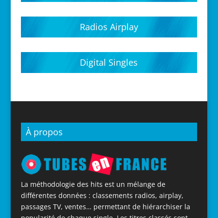
Hits parades 2020
Hits parades 2021
Hits parades 2022
Hits parades 2023
Hits parades 2024
Hits parades 2025
Hits parades 2026
Radios Airplay
Digital Singles
À propos
La méthodologie des hits est un mélange de
différentes données : classements radios, airplay,
passages TV, ventes… permettant de hiérarchiser la
popularité de chaque single. Les titres classés sont