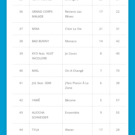
36
GRAND CORPS
Retiens Les
17
22
MALADE
Rêves
37
MIKA
C'est La Vie
21
31
38
BAD BUNNY
Monaco
14
42
39
KYO feat. NUIT
Je Cours
8
40
INCOLORE
40
MIKL
On A Changé
7
70
41
JUL feat. SDM
J'fais Plaisir À La
6
38
Zone
42
YAMÊ
Bécane
5
57
43
ALIOCHA
Ensemble
9
55
SCHNEIDER
44
TYLA
Water
17
28