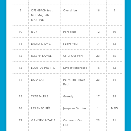
9
OFENBACH feat.
Overdrive
16
9
NORMA JEAN
MARTINE
10
JECK
Parapluie
12
10
11
DADJU & TAYC
I Love You
7
13
12
JOSEPH KAMEL
Celui Qui Part
23
15
13
EDDY DE PRETTO
Love'n'Tendresse
16
12
14
DOJA CAT
Paint The Town
23
14
Red
15
TATE McRAE
Greedy
17
25
16
LES ENFOIRÉS
Jusqu'au Dernier
1
NEW
17
VIANNEY & ZAZIE
Comment On
23
21
Fait