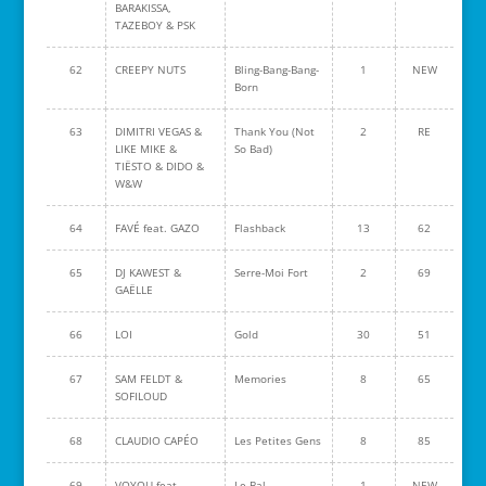
BARAKISSA,
TAZEBOY & PSK
62
CREEPY NUTS
Bling-Bang-Bang-
1
NEW
Born
63
DIMITRI VEGAS &
Thank You (Not
2
RE
LIKE MIKE &
So Bad)
TIËSTO & DIDO &
W&W
64
FAVÉ feat. GAZO
Flashback
13
62
65
DJ KAWEST &
Serre-Moi Fort
2
69
GAËLLE
66
LOI
Gold
30
51
67
SAM FELDT &
Memories
8
65
SOFILOUD
68
CLAUDIO CAPÉO
Les Petites Gens
8
85
69
VOYOU feat.
Le Bal
1
NEW