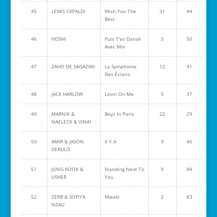
45
LEWIS CAPALDI
Wish You The
31
44
Best
46
HOSHI
Puis T'as Dansé
3
50
Avec Moi
47
ZAHO DE SAGAZAN
La Symphonie
12
41
Des Éclairs
48
JACK HARLOW
Lovin On Me
5
37
49
MARNIK &
Boyz In Paris
22
29
NAELECK & VINAI
50
AMIR & JASON
Il Y A
9
46
DERULO
51
JUNG KOOK &
Standing Next To
9
84
USHER
You
52
ZERB & SOFIYA
Mwaki
2
83
NZAU