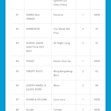
Synchro (La
Cheu-Cheu)
81
KAARIS feat.
Panama
1
NEW
HAMZA
82
KIMBEROSE
You Made Me
4
97
Pray
83
KUNGS, DAVID
All Night Long
2
91
GUETTA & IZZY
BIZU
84
PUGGY
Never Give Up
1
NEW
85
CREEPY NUTS
Bling-Bang-Bang-
2
62
Born
86
JOSEPH KAMEL &
Beau
2
RE
JULIEN DORÉ
87
R3HAB & PELICAN
Loca Loca
1
NEW
88
ALLAN
Tombé
1
NEW