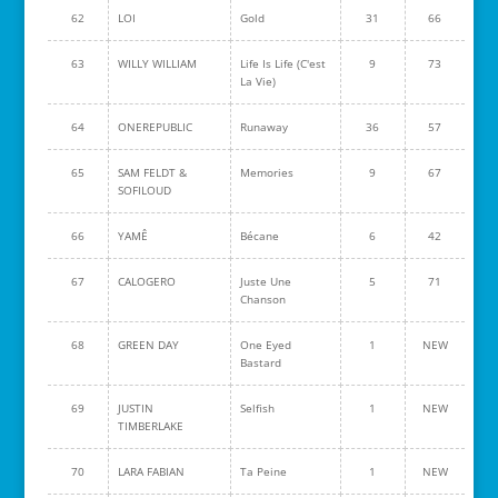
62
LOI
Gold
31
66
63
WILLY WILLIAM
Life Is Life (C'est
9
73
La Vie)
64
ONEREPUBLIC
Runaway
36
57
65
SAM FELDT &
Memories
9
67
SOFILOUD
66
YAMÊ
Bécane
6
42
67
CALOGERO
Juste Une
5
71
Chanson
68
GREEN DAY
One Eyed
1
NEW
Bastard
69
JUSTIN
Selfish
1
NEW
TIMBERLAKE
70
LARA FABIAN
Ta Peine
1
NEW