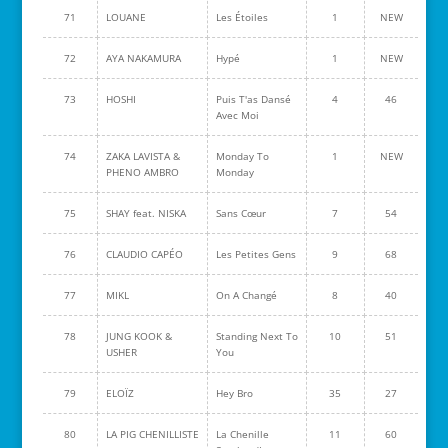
71
LOUANE
Les Étoiles
1
NEW
72
AYA NAKAMURA
Hypé
1
NEW
73
HOSHI
Puis T'as Dansé
4
46
Avec Moi
74
ZAKA LAVISTA &
Monday To
1
NEW
PHENO AMBRO
Monday
75
SHAY feat. NISKA
Sans Cœur
7
54
76
CLAUDIO CAPÉO
Les Petites Gens
9
68
77
MIKL
On A Changé
8
40
78
JUNG KOOK &
Standing Next To
10
51
USHER
You
79
ELOÏZ
Hey Bro
35
27
80
LA PIG CHENILLISTE
La Chenille
11
60