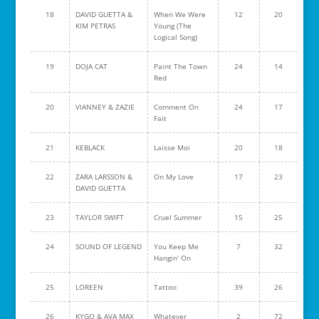
18
DAVID GUETTA &
When We Were
12
20
KIM PETRAS
Young (The
Logical Song)
19
DOJA CAT
Paint The Town
24
14
Red
20
VIANNEY & ZAZIE
Comment On
24
17
Fait
21
KEBLACK
Laisse Moi
20
18
22
ZARA LARSSON &
On My Love
17
23
DAVID GUETTA
23
TAYLOR SWIFT
Cruel Summer
15
25
24
SOUND OF LEGEND
You Keep Me
7
32
Hangin' On
25
LOREEN
Tattoo
39
26
26
KYGO & AVA MAX
Whatever
2
72