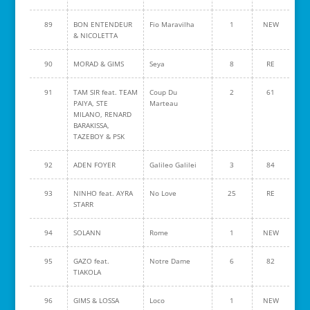
89
BON ENTENDEUR
Fio Maravilha
1
NEW
& NICOLETTA
90
MORAD & GIMS
Seya
8
RE
91
TAM SIR feat. TEAM
Coup Du
2
61
PAIYA, STE
Marteau
MILANO, RENARD
BARAKISSA,
TAZEBOY & PSK
92
ADEN FOYER
Galileo Galilei
3
84
93
NINHO feat. AYRA
No Love
25
RE
STARR
94
SOLANN
Rome
1
NEW
95
GAZO feat.
Notre Dame
6
82
TIAKOLA
96
GIMS & LOSSA
Loco
1
NEW