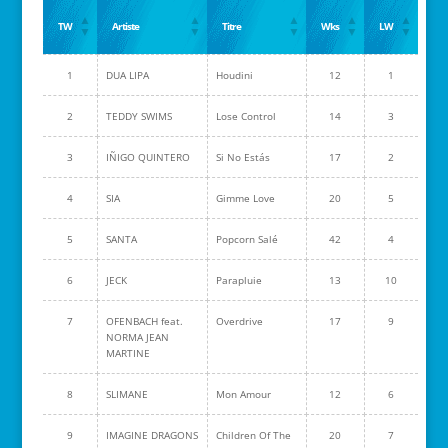
TW
Artiste
Titre
Wks
LW
1
DUA LIPA
Houdini
12
1
2
TEDDY SWIMS
Lose Control
14
3
3
IÑIGO QUINTERO
Si No Estás
17
2
4
SIA
Gimme Love
20
5
5
SANTA
Popcorn Salé
42
4
6
JECK
Parapluie
13
10
7
OFENBACH feat.
Overdrive
17
9
NORMA JEAN
MARTINE
8
SLIMANE
Mon Amour
12
6
9
IMAGINE DRAGONS
Children Of The
20
7