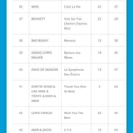
36
MIKA
C'est La Vie
22
37
37
BENNETT
Vois Sur Ton
25
28
Chemin (Techno
Mix)
38
BAD BUNNY
Monaco
15
38
39
GRAND CORPS
Retiens Les
18
36
MALADE
Rêves
40
ZAHO DE SAGAZAN
La Symphonie
13
47
Des Éclairs
41
DIMITRI VEGAS &
Thank You (Not
3
63
LIKE MIKE &
So Bad)
TIËSTO & DIDO &
W&W
42
LEWIS CAPALDI
Wish You The
32
45
Best
43
AMIR & JASON
Il Y A
10
50