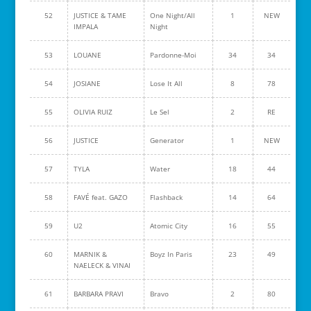
52
JUSTICE & TAME
One Night/All
1
NEW
IMPALA
Night
53
LOUANE
Pardonne-Moi
34
34
54
JOSIANE
Lose It All
8
78
55
OLIVIA RUIZ
Le Sel
2
RE
56
JUSTICE
Generator
1
NEW
57
TYLA
Water
18
44
58
FAVÉ feat. GAZO
Flashback
14
64
59
U2
Atomic City
16
55
60
MARNIK &
Boyz In Paris
23
49
NAELECK & VINAI
61
BARBARA PRAVI
Bravo
2
80