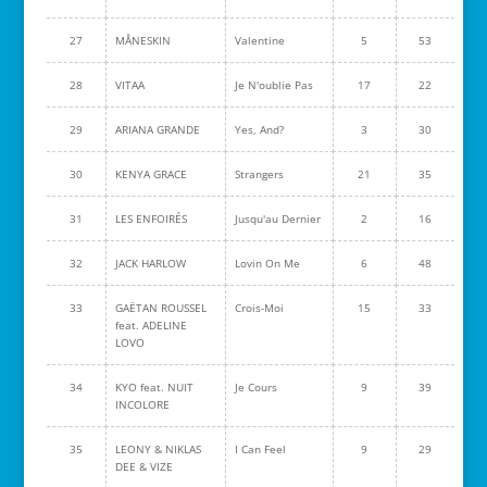
27
MÅNESKIN
Valentine
5
53
28
VITAA
Je N'oublie Pas
17
22
29
ARIANA GRANDE
Yes, And?
3
30
30
KENYA GRACE
Strangers
21
35
31
LES ENFOIRÉS
Jusqu'au Dernier
2
16
32
JACK HARLOW
Lovin On Me
6
48
33
GAËTAN ROUSSEL
Crois-Moi
15
33
feat. ADELINE
LOVO
34
KYO feat. NUIT
Je Cours
9
39
INCOLORE
35
LEONY & NIKLAS
I Can Feel
9
29
DEE & VIZE