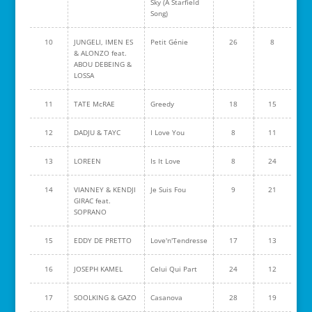
Sky (A Starfield
Song)
10
JUNGELI, IMEN ES
Petit Génie
26
8
& ALONZO feat.
ABOU DEBEING &
LOSSA
11
TATE McRAE
Greedy
18
15
12
DADJU & TAYC
I Love You
8
11
13
LOREEN
Is It Love
8
24
14
VIANNEY & KENDJI
Je Suis Fou
9
21
GIRAC feat.
SOPRANO
15
EDDY DE PRETTO
Love'n'Tendresse
17
13
16
JOSEPH KAMEL
Celui Qui Part
24
12
17
SOOLKING & GAZO
Casanova
28
19