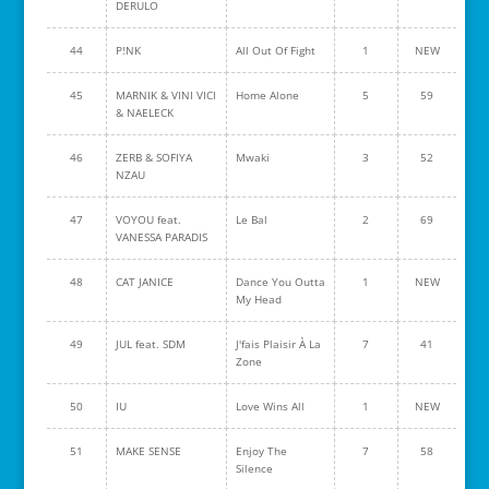
DERULO
44
P!NK
All Out Of Fight
1
NEW
45
MARNIK & VINI VICI
Home Alone
5
59
& NAELECK
46
ZERB & SOFIYA
Mwaki
3
52
NZAU
47
VOYOU feat.
Le Bal
2
69
VANESSA PARADIS
48
CAT JANICE
Dance You Outta
1
NEW
My Head
49
JUL feat. SDM
J'fais Plaisir À La
7
41
Zone
50
IU
Love Wins All
1
NEW
51
MAKE SENSE
Enjoy The
7
58
Silence