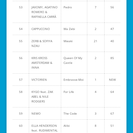
53
JAXOMY, AGATINO
Pedro
7
56
ROMERO &
RAFFAELLA CARRÀ
54
CAPPUCCINO
Wa Zebi
2
47
55
ZERB & SOFIYA
Mwaki
21
40
NZAU
56
KRIS KROSS
Queen Of My
2
85
AMSTERDAM &
Castle
INNA
57
VICTORIEN
Embrasse-Moi
1
NEW
58
KYGO feat. ZAK
For Life
4
64
ABEL & NILE
RODGERS
59
NEMO
The Code
3
67
60
ELLA HENDERSON
Alibi
8
51
feat. RUDIMENTAL