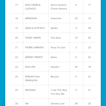
17
DON OMAR &
Danza Kuduro
6
17
LUCENZO
(Tiësto Remix)
18
MÅNESKIN
Valentine
23
13
19
GIMS & DYSTINCT
Spider
4
28
20
TEDDY SWIMS
The Door
10
30
21
PIERRE GARNIER
Nous On Sait
3
23
22
JÉRÉMY FREROT
Adieu
6
26
23
DUA LIPA
Houdini
30
18
24
KEBLACK feat.
Boucan
6
22
FRANGLISH
25
ARTEMAS
I Like The Way
9
31
You Kiss Me
26
SIA
Gimme Love
38
20