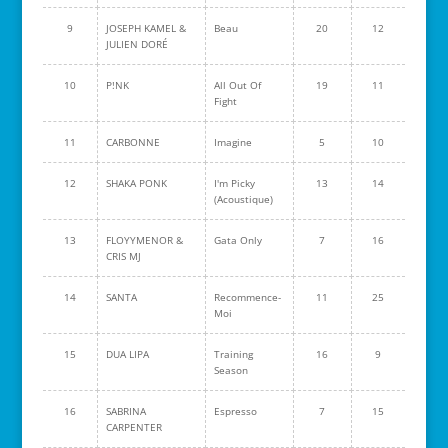
9
JOSEPH KAMEL &
Beau
20
12
JULIEN DORÉ
10
P!NK
All Out Of
19
11
Fight
11
CARBONNE
Imagine
5
10
12
SHAKA PONK
I'm Picky
13
14
(Acoustique)
13
FLOYYMENOR &
Gata Only
7
16
CRIS MJ
14
SANTA
Recommence-
11
25
Moi
15
DUA LIPA
Training
16
9
Season
16
SABRINA
Espresso
7
15
CARPENTER