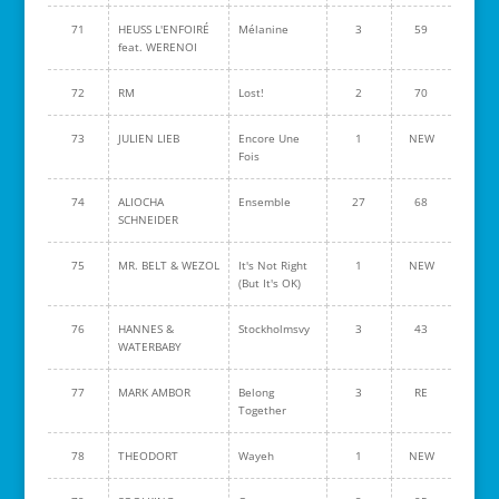
71
HEUSS L'ENFOIRÉ
Mélanine
3
59
feat. WERENOI
72
RM
Lost!
2
70
73
JULIEN LIEB
Encore Une
1
NEW
Fois
74
ALIOCHA
Ensemble
27
68
SCHNEIDER
75
MR. BELT & WEZOL
It's Not Right
1
NEW
(But It's OK)
76
HANNES &
Stockholmsvy
3
43
WATERBABY
77
MARK AMBOR
Belong
3
RE
Together
78
THEODORT
Wayeh
1
NEW