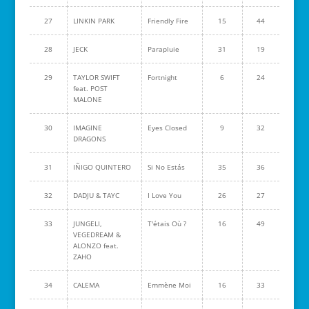
27
LINKIN PARK
Friendly Fire
15
44
28
JECK
Parapluie
31
19
29
TAYLOR SWIFT
Fortnight
6
24
feat. POST
MALONE
30
IMAGINE
Eyes Closed
9
32
DRAGONS
31
IÑIGO QUINTERO
Si No Estás
35
36
32
DADJU & TAYC
I Love You
26
27
33
JUNGELI,
T'étais Où ?
16
49
VEGEDREAM &
ALONZO feat.
ZAHO
34
CALEMA
Emmène Moi
16
33