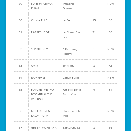
89
SIA feat. CHAKA
Immortal
1
NEW
KHAN
Queen
90
OLIVIA RUIZ
Le Sel
15
80
91
PATRICK FIORI
Le Chant Est
21
69
Libre
92
SHABOOZEY
A Bar Song
1
NEW
(Tipsy)
93
AMIR
Sommet
2
RE
94
NORMANI
Candy Paint
1
NEW
95
FUTURE, METRO
We Still Don't
6
84
BOOMIN & THE
Trust You
WEEKND
96
M. POKORA &
Chez Toi, Chez
1
NEW
FALLY IPUPA
Moi
97
GREEN MONTANA
Barcelona92
2
92