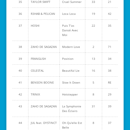
35
TAYLOR SWIFT
Cruel Summer
33
21
36
R3HAB & PELICAN
Loca Loca
19
42
37
HOSHI
Puis T'as
22
35
Dansé Avec
Moi
38
ZAHO DE SAGAZAN
Modern Love
2
71
39
FRANGLISH
Position
13
34
40
CELESTAL
Beautiful Lie
16
38
41
BENSON BOONE
Slow It Down
5
RE
42
TRINIX
Hotstepper
8
29
43
ZAHO DE SAGAZAN
La Symphonie
31
39
Des Éclairs
44
JUL feat. DYSTINCT
Oh Qu'elle Est
8
37
Belle