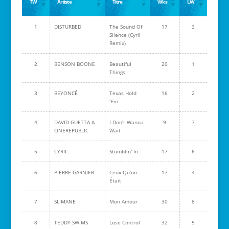
TW
Artiste
Titre
Wks
LW
1
DISTURBED
The Sound Of
17
3
Silence (Cyril
Remix)
2
BENSON BOONE
Beautiful
20
1
Things
3
BEYONCÉ
Texas Hold
16
2
'Em
4
DAVID GUETTA &
I Don't Wanna
9
7
ONEREPUBLIC
Wait
5
CYRIL
Stumblin' In
17
6
6
PIERRE GARNIER
Ceux Qu'on
17
4
Était
7
SLIMANE
Mon Amour
30
8
8
TEDDY SWIMS
Lose Control
32
5