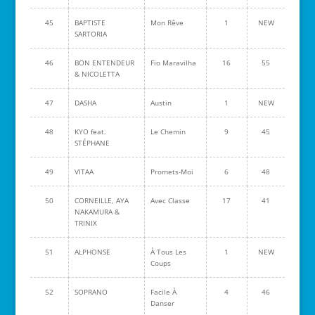
45
BAPTISTE
Mon Rêve
1
NEW
SARTORIA
46
BON ENTENDEUR
Fio Maravilha
16
55
& NICOLETTA
47
DASHA
Austin
1
NEW
48
KYO feat.
Le Chemin
9
45
STÉPHANE
49
VITAA
Promets-Moi
6
48
50
CORNEILLE, AYA
Avec Classe
17
41
NAKAMURA &
TRINIX
51
ALPHONSE
À Tous Les
1
NEW
Coups
52
SOPRANO
Facile À
4
46
Danser