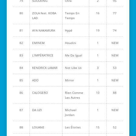
79
SOOLKING
Otra
2
95
80
ZOLA feat. KOBA
Temps En
16
77
LAD
Temps
81
AYA NAKAMURA
Hypé
19
74
82
EMINEM
Houdini
1
NEW
83
L'IMPÉRATRICE
Me Da Igual
1
NEW
84
KENDRICK LAMAR
Not Like Us
3
53
85
ADO
Mirror
1
NEW
86
CALOGERO
Rien Comme
10
88
Les Autres
87
DA UZI
Michael
1
NEW
Jordan
88
LOUANE
Les Étoiles
15
52