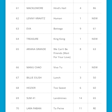
61
MACKLEMORE
Hind's Hall
4
86
62
LENNY KRAVITZ
Human
1
NEW
63
EVA
Bottega
9
61
64
TREASURE
King Kong
1
NEW
65
ARIANA GRANDE
We Can't Be
8
63
Friends (Wait
For Your Love)
66
MANU CHAO
Viva Tu
1
NEW
67
BILLIE EILISH
Lunch
3
50
68
HOZIER
Too Sweet
6
60
69
SUM 41
Landmines
14
65
70
LARA FABIAN
Ta Peine
11
RE