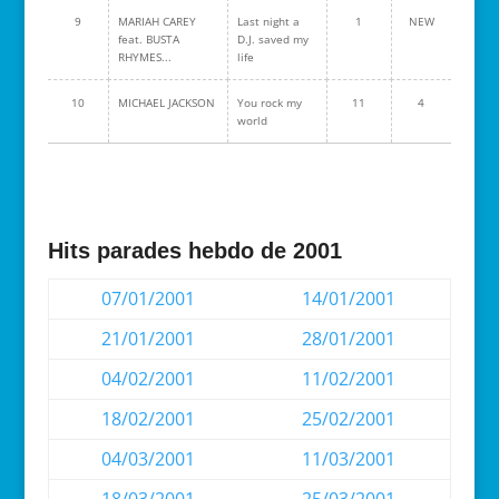
9
MARIAH CAREY
Last night a
1
NEW
feat. BUSTA
D.J. saved my
RHYMES...
life
10
MICHAEL JACKSON
You rock my
11
4
world
Hits parades hebdo de 2001
07/01/2001
14/01/2001
21/01/2001
28/01/2001
04/02/2001
11/02/2001
18/02/2001
25/02/2001
04/03/2001
11/03/2001