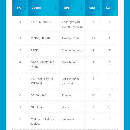
TW
Artiste
Titre
Wks
LW
1
KYLIE MINOGUE
Can't get you
7
1
out of my head
2
MARY J. BLIGE
Family affair
11
2
3
ZAZIE
Rue de la paix
4
7
4
GAROU & CELINE
Sous le vent
7
3
DION
5
EVE feat. GWEN
Let me blow
4
5
STEFANI
ya mind
6
DE PALMAS
Tomber
10
6
7
NUTTEA
Unité
2
10
8
MYLENE FARMER
Les mots
2
9
& SEAL