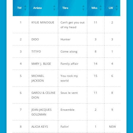
TW
Artiste
Titre
Wks
LW
1
KYLIE MINOGUE
Can't get you out
11
2
of my head
2
DIDO
Hunter
3
3
3
TITIYO
Come along
8
1
4
MARY J. BLIGE
Family affair
14
4
5
MICHAEL
You rock my
15
6
JACKSON
world
6
GAROU & CELINE
Sous le vent
11
8
DION
7
JEAN-JACQUES
Ensemble
2
9
GOLDMAN
8
ALICIA KEYS
Fallin'
1
NEW