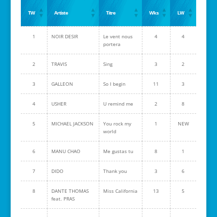
TW
Artiste
Titre
Wks
LW
1
NOIR DESIR
Le vent nous
4
4
portera
2
TRAVIS
Sing
3
2
3
GALLEON
So I begin
11
3
4
USHER
U remind me
2
8
5
MICHAEL JACKSON
You rock my
1
NEW
world
6
MANU CHAO
Me gustas tu
8
1
7
DIDO
Thank you
3
6
8
DANTE THOMAS
Miss California
13
5
feat. PRAS