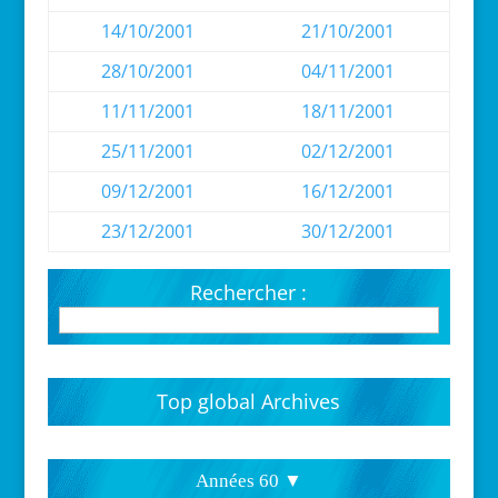
14/10/2001
21/10/2001
28/10/2001
04/11/2001
11/11/2001
18/11/2001
25/11/2001
02/12/2001
09/12/2001
16/12/2001
23/12/2001
30/12/2001
Rechercher :
Top global Archives
Années 60 ▼