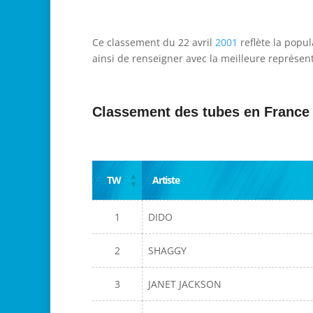
Ce classement du 22 avril
2001
reflète la popul
ainsi de renseigner avec la meilleure représent
Classement des tubes en France
TW
Artiste
1
DIDO
2
SHAGGY
3
JANET JACKSON