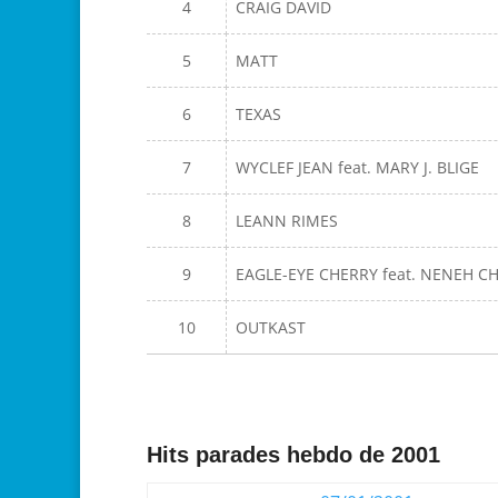
4
CRAIG DAVID
5
MATT
6
TEXAS
7
WYCLEF JEAN feat. MARY J. BLIGE
8
LEANN RIMES
9
EAGLE-EYE CHERRY feat. NENEH C
10
OUTKAST
Hits parades hebdo de 2001