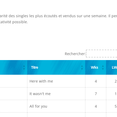
arité des singles les plus écoutés et vendus sur une semaine. Il p
ativité possible.
Rechercher:
Titre
Wks
LW
Here with me
4
2
It wasn't me
7
1
All for you
4
5