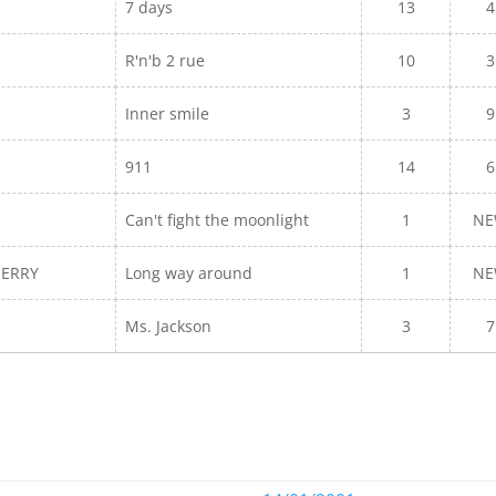
7 days
13
4
R'n'b 2 rue
10
3
Inner smile
3
9
911
14
6
Can't fight the moonlight
1
N
HERRY
Long way around
1
N
Ms. Jackson
3
7