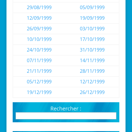
29/08/1999
05/09/1999
12/09/1999
19/09/1999
26/09/1999
03/10/1999
10/10/1999
17/10/1999
24/10/1999
31/10/1999
07/11/1999
14/11/1999
21/11/1999
28/11/1999
05/12/1999
12/12/1999
19/12/1999
26/12/1999
Rechercher :