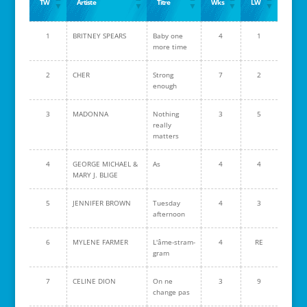
TW
Artiste
Titre
Wks
LW
1
BRITNEY SPEARS
Baby one
4
1
more time
2
CHER
Strong
7
2
enough
3
MADONNA
Nothing
3
5
really
matters
4
GEORGE MICHAEL &
As
4
4
MARY J. BLIGE
5
JENNIFER BROWN
Tuesday
4
3
afternoon
6
MYLENE FARMER
L'âme-stram-
4
RE
gram
7
CELINE DION
On ne
3
9
change pas