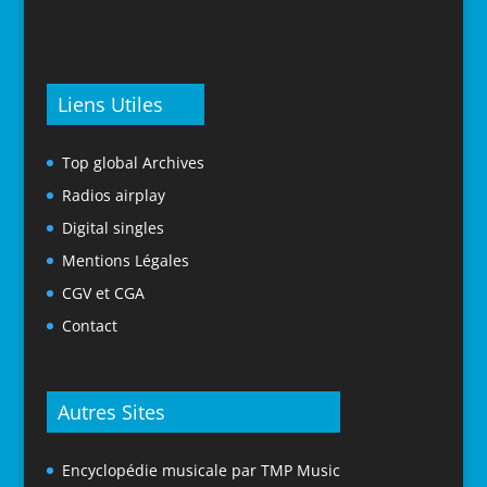
Liens Utiles
Top global Archives
Radios airplay
Digital singles
Mentions Légales
CGV et CGA
Contact
Autres Sites
Encyclopédie musicale par TMP Music