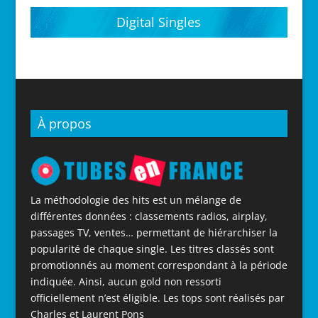
Digital Singles
À propos
La méthodologie des hits est un mélange de
différentes données : classements radios, airplay,
passages TV, ventes… permettant de hiérarchiser la
popularité de chaque single. Les titres classés sont
promotionnés au moment correspondant à la période
indiquée. Ainsi, aucun gold non ressorti
officiellement n’est éligible. Les tops sont réalisés par
Charles et Laurent Pons