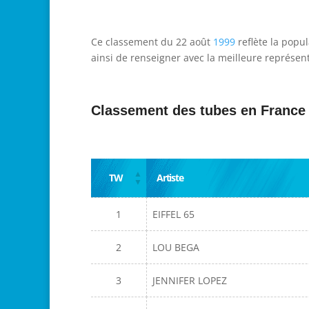
Ce classement du 22 août
1999
reflète la popu
ainsi de renseigner avec la meilleure représent
Classement des tubes en France
TW
Artiste
1
EIFFEL 65
2
LOU BEGA
3
JENNIFER LOPEZ