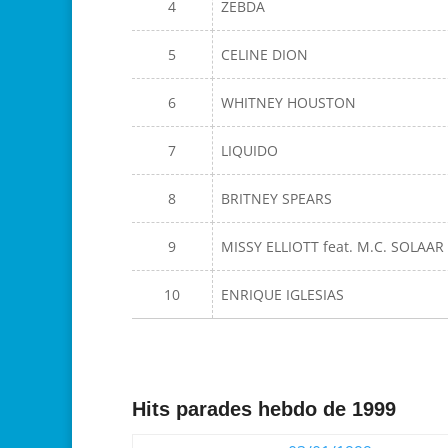
4
ZEBDA
5
CELINE DION
6
WHITNEY HOUSTON
7
LIQUIDO
8
BRITNEY SPEARS
9
MISSY ELLIOTT feat. M.C. SOLAAR
10
ENRIQUE IGLESIAS
Hits parades hebdo de 1999