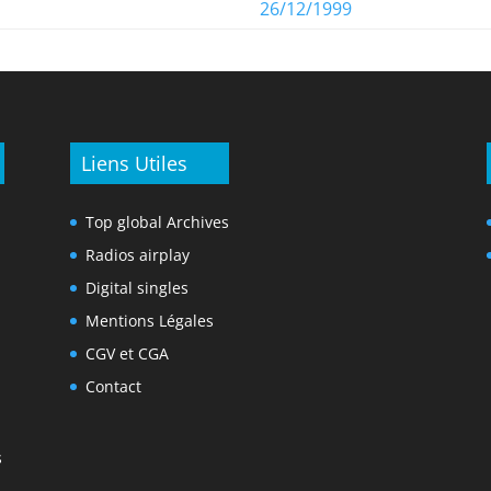
26/12/1999
Liens Utiles
Top global Archives
Radios airplay
Digital singles
Mentions Légales
CGV et CGA
Contact
s