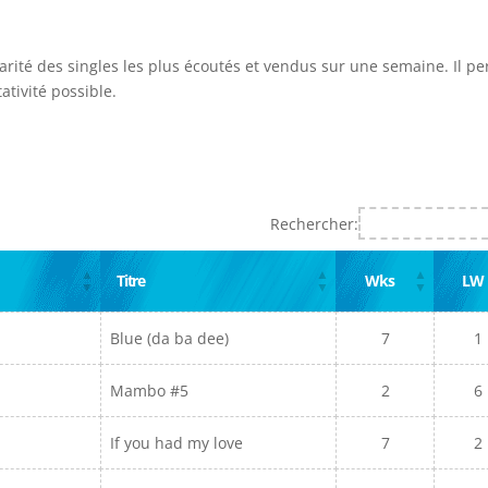
larité des singles les plus écoutés et vendus sur une semaine. Il p
ativité possible.
Rechercher:
Titre
Wks
LW
Blue (da ba dee)
7
1
Mambo #5
2
6
If you had my love
7
2