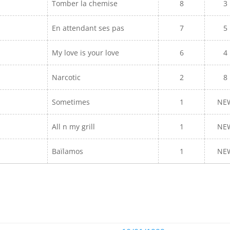
Tomber la chemise
8
3
En attendant ses pas
7
5
My love is your love
6
4
Narcotic
2
8
Sometimes
1
NE
All n my grill
1
NE
Baïlamos
1
NE