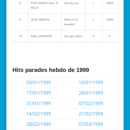
8
PUFF DADDY feat. R.
Satisfy you
1
NEW
KELLY
9
LENE MARLIN
Where I'm
1
NEW
headed
10
PAUL JOHNSON
Get get down
4
6
Hits parades hebdo de 1999
03/01/1999
10/01/1999
17/01/1999
24/01/1999
31/01/1999
07/02/1999
14/02/1999
21/02/1999
28/02/1999
07/03/1999