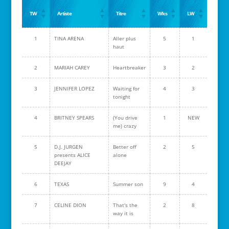
TW
Artiste
Titre
Wks
LW
1
TINA ARENA
Aller plus
5
1
haut
2
MARIAH CAREY
Heartbreaker
3
2
3
JENNIFER LOPEZ
Waiting for
4
3
tonight
4
BRITNEY SPEARS
(You drive
1
NEW
me) crazy
5
D.J. JURGEN
Better off
2
5
presents ALICE
alone
DEEJAY
6
TEXAS
Summer son
9
4
7
CELINE DION
That's the
2
8
way it is