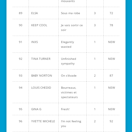
mouvants
89
ELSA
Sous ma robe
3
72
90
KEEP COOL
Je vais sortir ce
3
78
soir
91
INXS
Elegantly
1
NEW
wasted
92
TINA TURNER
Unfinished
1
NEW
sympathy
93
BABY NORTON
On s'évade
2
87
94
LOUIS CHEDID
Bourreaux,
1
NEW
victimes et
spectateurs
95
GINA G
Fresh!
1
NEW
96
YVETTE MICHELE
I'm not feeling
2
92
you