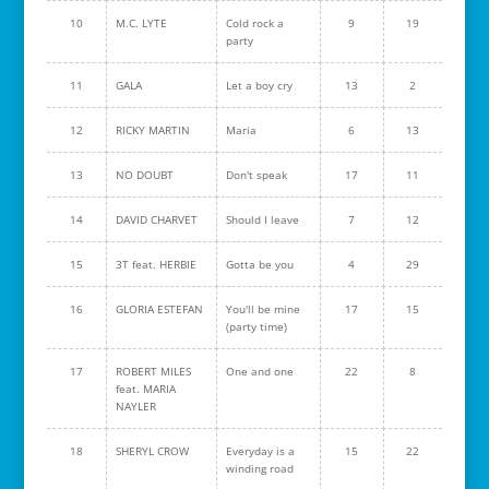
10
M.C. LYTE
Cold rock a
9
19
party
11
GALA
Let a boy cry
13
2
12
RICKY MARTIN
Maria
6
13
13
NO DOUBT
Don't speak
17
11
14
DAVID CHARVET
Should I leave
7
12
15
3T feat. HERBIE
Gotta be you
4
29
16
GLORIA ESTEFAN
You'll be mine
17
15
(party time)
17
ROBERT MILES
One and one
22
8
feat. MARIA
NAYLER
18
SHERYL CROW
Everyday is a
15
22
winding road