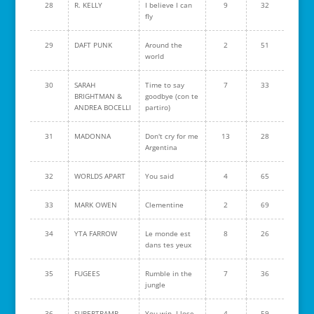
28
R. KELLY
I believe I can
9
32
fly
29
DAFT PUNK
Around the
2
51
world
30
SARAH
Time to say
7
33
BRIGHTMAN &
goodbye (con te
ANDREA BOCELLI
partiro)
31
MADONNA
Don't cry for me
13
28
Argentina
32
WORLDS APART
You said
4
65
33
MARK OWEN
Clementine
2
69
34
YTA FARROW
Le monde est
8
26
dans tes yeux
35
FUGEES
Rumble in the
7
36
jungle
36
SUPERTRAMP
You win, I lose
4
59