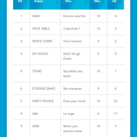
TW
Artiste
Titre
Wks
LW
1
SASH!
Encore une fois
10
4
2
SPICE GIRLS
2 become 1
13
3
3
WHITE TOWN
Your woman
9
5
4
EN VOGUE
Don't let go
5
9
(love)
5
TEXAS
Say what you
16
1
want
6
ETIENNE DAHO
Me manquer
9
6
7
PARTY PEOPLE
Free your mind
14
23
8
IAM
La saga
4
17
9
ADM
When you
10
7
wanna move