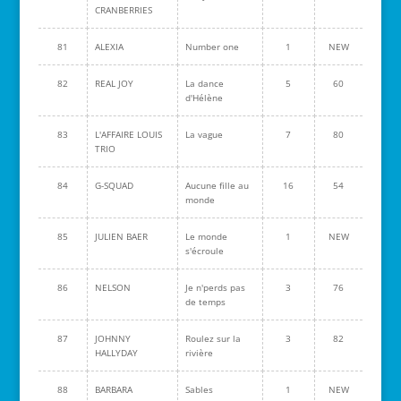
CRANBERRIES
81
ALEXIA
Number one
1
NEW
82
REAL JOY
La dance
5
60
d'Hélène
83
L'AFFAIRE LOUIS
La vague
7
80
TRIO
84
G-SQUAD
Aucune fille au
16
54
monde
85
JULIEN BAER
Le monde
1
NEW
s'écroule
86
NELSON
Je n'perds pas
3
76
de temps
87
JOHNNY
Roulez sur la
3
82
HALLYDAY
rivière
88
BARBARA
Sables
1
NEW