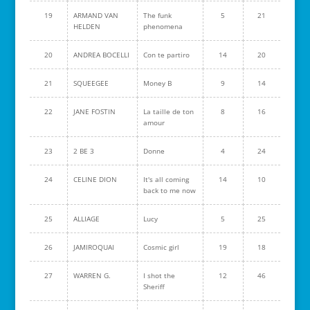
19
ARMAND VAN
The funk
5
21
HELDEN
phenomena
20
ANDREA BOCELLI
Con te partiro
14
20
21
SQUEEGEE
Money B
9
14
22
JANE FOSTIN
La taille de ton
8
16
amour
23
2 BE 3
Donne
4
24
24
CELINE DION
It's all coming
14
10
back to me now
25
ALLIAGE
Lucy
5
25
26
JAMIROQUAI
Cosmic girl
19
18
27
WARREN G.
I shot the
12
46
Sheriff