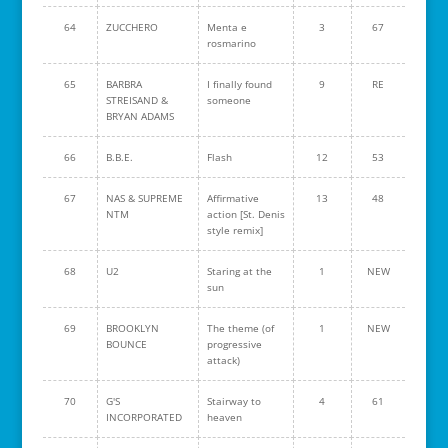
64
ZUCCHERO
Menta e
3
67
rosmarino
65
BARBRA
I finally found
9
RE
STREISAND &
someone
BRYAN ADAMS
66
B.B.E.
Flash
12
53
67
NAS & SUPREME
Affirmative
13
48
NTM
action [St. Denis
style remix]
68
U2
Staring at the
1
NEW
sun
69
BROOKLYN
The theme (of
1
NEW
BOUNCE
progressive
attack)
70
G'S
Stairway to
4
61
INCORPORATED
heaven