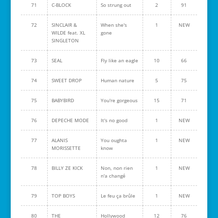
71
C-BLOCK
So strung out
2
91
72
SINCLAIR &
When she's
1
NEW
WILDE feat. XL
gone
SINGLETON
73
SEAL
Fly like an eagle
10
66
74
SWEET DROP
Human nature
5
75
75
BABYBIRD
You're gorgeous
15
71
76
DEPECHE MODE
It's no good
1
NEW
77
ALANIS
You oughta
1
NEW
MORISSETTE
know
78
BILLY ZE KICK
Non, non rien
1
NEW
n'a changé
79
TOP BOYS
Le feu ça brûle
1
NEW
80
THE
Hollywood
12
76