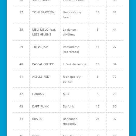
37
TONI BRAXTON
Un-break my
19
31
heart
38
MELI MELO feat.
La dance
5
44
MISS HELENE
d'Hélène
39
TRIBAL JAM
Remind me
11
27
(teardrops)
40
PASCAL OBISPO
Il faut du temps
15
34
41
AXELLE RED
Rien que d'y
5
77
penser
42
GARBAGE
Milk
5
70
43
DAFT PUNK
Da funk
17
30
44
BRAIDS
Bohemian
21
37
rhapsody