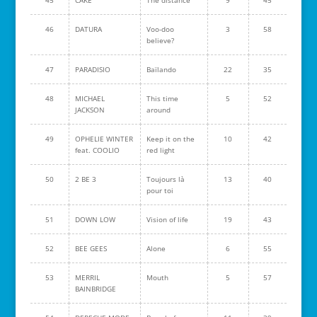
45
CAKE
The distance
9
45
46
DATURA
Voo-doo
3
58
believe?
47
PARADISIO
Baïlando
22
35
48
MICHAEL
This time
5
52
JACKSON
around
49
OPHELIE WINTER
Keep it on the
10
42
feat. COOLIO
red light
50
2 BE 3
Toujours là
13
40
pour toi
51
DOWN LOW
Vision of life
19
43
52
BEE GEES
Alone
6
55
53
MERRIL
Mouth
5
57
BAINBRIDGE