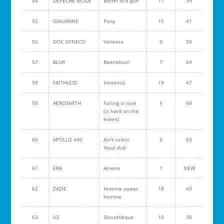
54
DEPECHE MODE
Barrel of a gun
11
39
55
GINUWINE
Pony
15
41
56
DOC GYNECO
Vanessa
9
50
57
BLUR
Beetlebum
7
64
58
FAITHLESS
Insomnia
19
47
59
AEROSMITH
Falling in love
5
68
(is hard on the
knees)
60
APOLLO 440
Ain't talkin'
5
63
'bout dub
61
ERA
Ameno
1
NEW
62
ZAZIE
Homme sweet
18
49
homme
63
U2
Discothèque
10
38