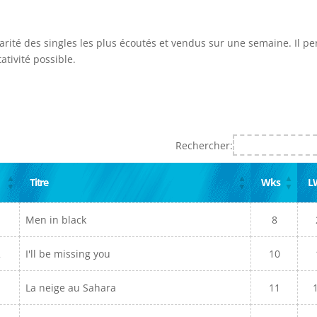
larité des singles les plus écoutés et vendus sur une semaine. Il p
ativité possible.
Rechercher:
Titre
Wks
L
Men in black
8
2
I'll be missing you
10
La neige au Sahara
11