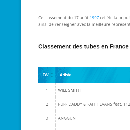
Ce classement du 17 août
1997
reflète la popu
ainsi de renseigner avec la meilleure représent
Classement des tubes en France
TW
Artiste
1
WILL SMITH
2
PUFF DADDY & FAITH EVANS feat. 11
3
ANGGUN