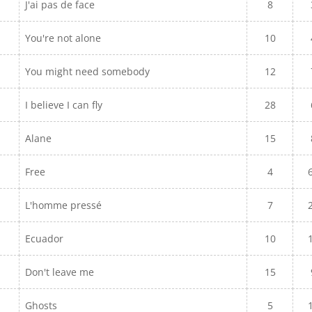
J'ai pas de face
8
You're not alone
10
You might need somebody
12
I believe I can fly
28
Alane
15
Free
4
L'homme pressé
7
Ecuador
10
Don't leave me
15
Ghosts
5