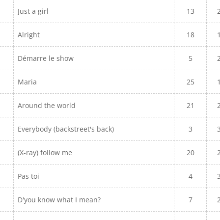
Just a girl
13
Alright
18
Démarre le show
5
Maria
25
Around the world
21
Everybody (backstreet's back)
3
(X-ray) follow me
20
Pas toi
4
D'you know what I mean?
7