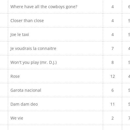
Where have all the cowboys gone?
4
Closer than close
4
Joe le taxi
4
Je voudrais la connaitre
7
Won't you play (mr. D.J.)
8
Rose
12
Garota nacional
6
Dam dam deo
11
We vie
2