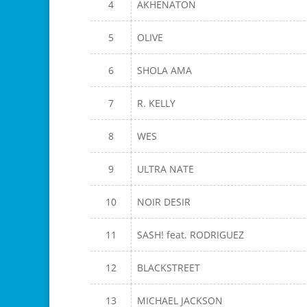
4
AKHENATON
5
OLIVE
6
SHOLA AMA
7
R. KELLY
8
WES
9
ULTRA NATE
10
NOIR DESIR
11
SASH! feat. RODRIGUEZ
12
BLACKSTREET
13
MICHAEL JACKSON