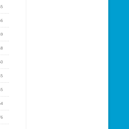
65
56
59
48
50
45
55
54
76