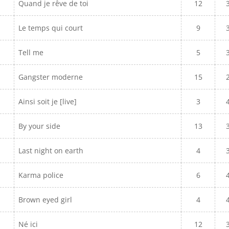
Quand je rêve de toi
12
Le temps qui court
9
Tell me
5
Gangster moderne
15
Ainsi soit je [live]
3
By your side
13
Last night on earth
4
Karma police
6
Brown eyed girl
4
Né ici
12