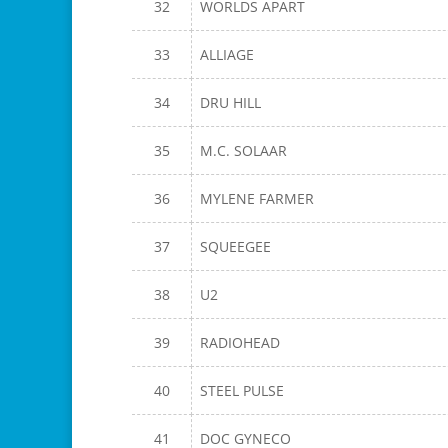
32
WORLDS APART
33
ALLIAGE
34
DRU HILL
35
M.C. SOLAAR
36
MYLENE FARMER
37
SQUEEGEE
38
U2
39
RADIOHEAD
40
STEEL PULSE
41
DOC GYNECO