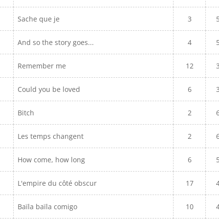
Sache que je
3
And so the story goes...
4
Remember me
12
Could you be loved
6
Bitch
2
Les temps changent
2
How come, how long
6
L'empire du côté obscur
17
Baïla baïla comigo
10