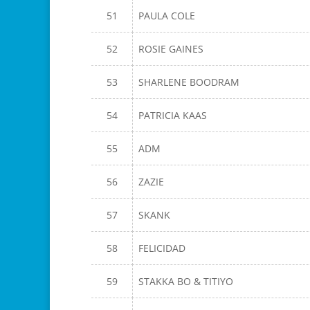
51
PAULA COLE
52
ROSIE GAINES
53
SHARLENE BOODRAM
54
PATRICIA KAAS
55
ADM
56
ZAZIE
57
SKANK
58
FELICIDAD
59
STAKKA BO & TITIYO