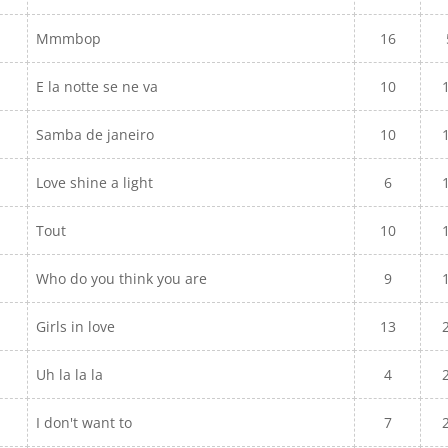
Mmmbop
16
E la notte se ne va
10
Samba de janeiro
10
Love shine a light
6
Tout
10
Who do you think you are
9
Girls in love
13
Uh la la la
4
I don't want to
7