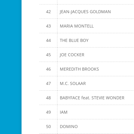
42
JEAN-JACQUES GOLDMAN
43
MARIA MONTELL
44
THE BLUE BOY
45
JOE COCKER
46
MEREDITH BROOKS
47
M.C. SOLAAR
48
BABYFACE feat. STEVIE WONDER
49
IAM
50
DOMINO