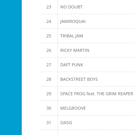
23
NO DOUBT
24
JAMIROQUAI
25
TRIBAL JAM
26
RICKY MARTIN
27
DAFT PUNK
28
BACKSTREET BOYS
29
SPACE FROG feat. THE GRIM REAPER
30
MELGROOVE
31
OASIS