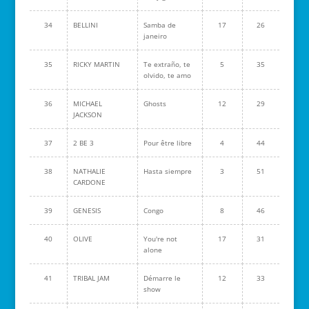
34
BELLINI
Samba de
17
26
janeiro
35
RICKY MARTIN
Te extraño, te
5
35
olvido, te amo
36
MICHAEL
Ghosts
12
29
JACKSON
37
2 BE 3
Pour être libre
4
44
38
NATHALIE
Hasta siempre
3
51
CARDONE
39
GENESIS
Congo
8
46
40
OLIVE
You're not
17
31
alone
41
TRIBAL JAM
Démarre le
12
33
show