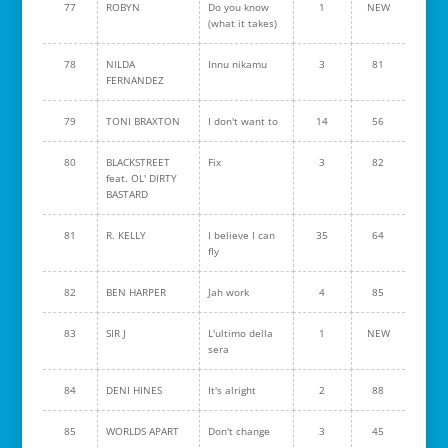
77
ROBYN
Do you know
1
NEW
(what it takes)
78
NILDA
Innu nikamu
3
81
FERNANDEZ
79
TONI BRAXTON
I don't want to
14
56
80
BLACKSTREET
Fix
3
82
feat. OL' DIRTY
BASTARD
81
R. KELLY
I believe I can
35
64
fly
82
BEN HARPER
Jah work
4
85
83
SIR J
L'ultimo della
1
NEW
sera
84
DENI HINES
It's alright
2
88
85
WORLDS APART
Don't change
3
45