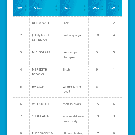
TW
Artiste
Titre
Wks
LW
1
ULTRA NATE
Free
11
2
2
JEAN-JACQUES
Sache que je
10
4
GOLDMAN
3
M.C. SOLAAR
Les temps
9
5
changent
4
MEREDITH
Bitch
9
1
BROOKS
5
HANSON
Where is the
8
11
love?
6
WILL SMITH
Men in black
15
6
7
SHOLA AMA
You might need
19
3
somebody
8
PUFF DADDY &
I'll be missing
17
8