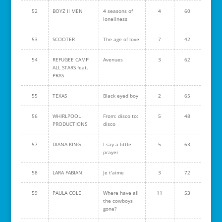
52
BOYZ II MEN
4 seasons of
4
60
loneliness
53
SCOOTER
The age of love
7
42
54
REFUGEE CAMP
Avenues
3
62
ALL STARS feat.
PRAS
55
TEXAS
Black eyed boy
2
65
56
WHIRLPOOL
From: disco to:
5
48
PRODUCTIONS
disco
57
DIANA KING
I say a little
5
63
prayer
58
LARA FABIAN
Je t'aime
3
72
59
PAULA COLE
Where have all
11
53
the cowboys
gone?