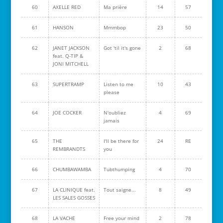
60
AXELLE RED
Ma prière
14
57
61
HANSON
Mmmbop
23
50
62
JANET JACKSON
Got 'til it's gone
2
68
feat. Q-TIP &
JONI MITCHELL
63
SUPERTRAMP
Listen to me
10
43
please
64
JOE COCKER
N'oubliez
4
69
jamais
65
THE
I'll be there for
24
RE
REMBRANDTS
you
66
CHUMBAWAMBA
Tubthumping
4
70
67
LA CLINIQUE feat.
Tout saigne...
8
49
LES SALES GOSSES
68
LA VACHE
Free your mind
2
78