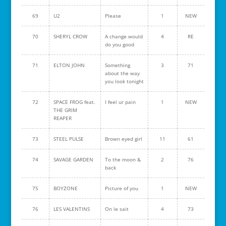
69
U2
Please
1
NEW
70
SHERYL CROW
A change would
4
RE
do you good
71
ELTON JOHN
Something
3
71
about the way
you look tonight
72
SPACE FROG feat.
I feel ur pain
1
NEW
THE GRIM
REAPER
73
STEEL PULSE
Brown eyed girl
11
61
74
SAVAGE GARDEN
To the moon &
2
76
back
75
BOYZONE
Picture of you
1
NEW
76
LES VALENTINS
On le sait
4
73