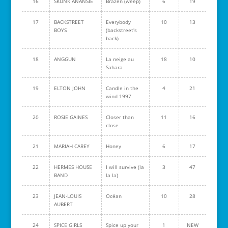
16
SKUNK ANANSIE
Brazen (weep)
6
19
17
BACKSTREET
Everybody
10
13
BOYS
(backstreet's
back)
18
ANGGUN
La neige au
18
10
Sahara
19
ELTON JOHN
Candle in the
4
21
wind 1997
20
ROSIE GAINES
Closer than
11
16
close
21
MARIAH CAREY
Honey
6
17
22
HERMES HOUSE
I will survive (la
3
47
BAND
la la)
23
JEAN-LOUIS
Océan
10
28
AUBERT
24
SPICE GIRLS
Spice up your
1
NEW