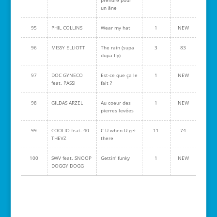
prendre pour
un âne
95
PHIL COLLINS
Wear my hat
1
NEW
96
MISSY ELLIOTT
The rain (supa
3
83
dupa fly)
97
DOC GYNECO
Est-ce que ça le
1
NEW
feat. PASSI
fait ?
98
GILDAS ARZEL
Au coeur des
1
NEW
pierres levées
99
COOLIO feat. 40
C U when U get
11
74
THEVZ
there
100
SWV feat. SNOOP
Gettin' funky
1
NEW
DOGGY DOGG