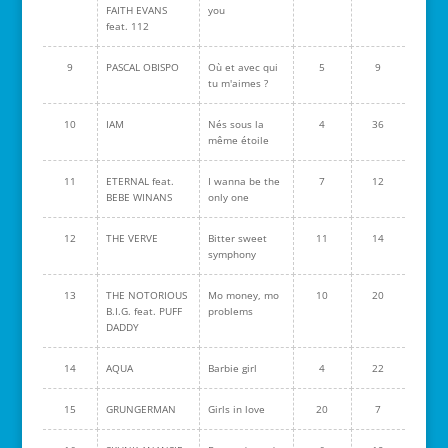
FAITH EVANS
you
feat. 112
9
PASCAL OBISPO
Où et avec qui
5
9
tu m'aimes ?
10
IAM
Nés sous la
4
36
même étoile
11
ETERNAL feat.
I wanna be the
7
12
BEBE WINANS
only one
12
THE VERVE
Bitter sweet
11
14
symphony
13
THE NOTORIOUS
Mo money, mo
10
20
B.I.G. feat. PUFF
problems
DADDY
14
AQUA
Barbie girl
4
22
15
GRUNGERMAN
Girls in love
20
7