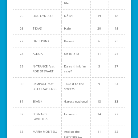
life
25
DOC GYNECO
Né ici
19
18
26
TEXAS
Halo
20
15
27
DAFT PUNK
Burnin'
6
25
28
ALEXIA
Uh la la la
11
24
29
N-TRANCE feat.
Da ya think I'm
3
37
ROD STEWART
sexy?
30
RAMPAGE feat.
Take it to the
9
34
BILLY LAWRENCE
streets
31
SKANK
Garota nacional
13
33
32
BERNARD
Le venin
14
27
LAVILLIERS
33
MARIA MONTELL
And so the
11
32
story goes...