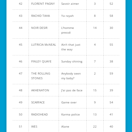
42
FLORENT PAGNY
Savoir aimer
3
52
43
RACHID TAHA
Ya rayah
8
58
44
NOIR DESIR
L'homme
14
30
pressé
45
LUTRICIA McNEAL
Ain't that just
4
55
the way
46
FINLEY QUAYE
Sunday shining
7
38
47
THE ROLLING
Anybody seen
2
59
STONES
my baby?
48
AKHENATON
J'ai pas de face
15
39
49
SCARFACE
Game over
9
54
50
RADIOHEAD
Karma police
13
41
51
WES
Alane
22
40