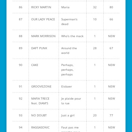
86
RICKY MARTIN
Maria
32
80
87
OUR LADY PEACE
Superman's
10
66
dead
88
MARK MORRISON
Who's the mack
1
NEW
89
DAFT PUNK
Around the
28
67
world
90
CAKE
Perhaps,
1
NEW
perhaps,
perhaps
91
GROOVEZONE
Eisbaer
1
NEW
92
MAFIA TRECE
Je plaide pour
1
NEW
feat. DIAM'S
la rue
93
NO DOUBT
Just a girl
20
77
94
RAGGASONIC
Faut pas me
1
NEW