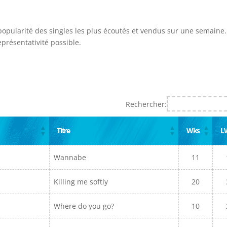
 popularité des singles les plus écoutés et vendus sur une semaine. 
présentativité possible.
Rechercher:
Titre
Wks
L
Wannabe
11
Killing me softly
20
Where do you go?
10