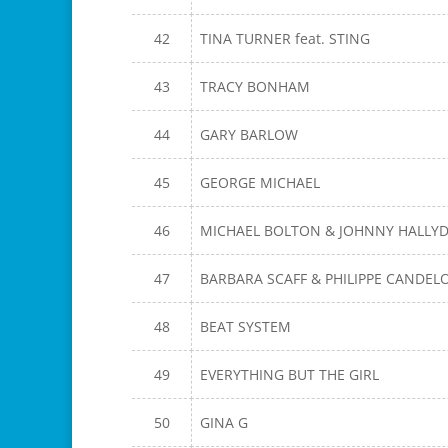
42
TINA TURNER feat. STING
43
TRACY BONHAM
44
GARY BARLOW
45
GEORGE MICHAEL
46
MICHAEL BOLTON & JOHNNY HALLY
47
BARBARA SCAFF & PHILIPPE CANDEL
48
BEAT SYSTEM
49
EVERYTHING BUT THE GIRL
50
GINA G