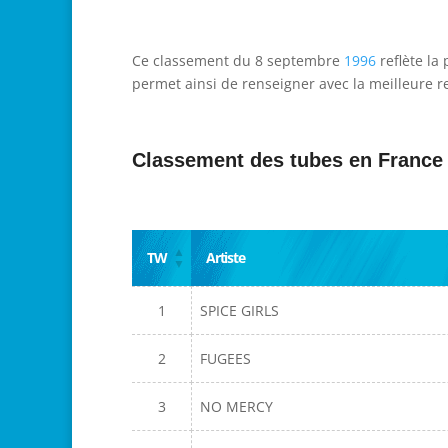
Ce classement du 8 septembre
1996
reflète la
permet ainsi de renseigner avec la meilleure re
Classement des tubes en France
TW
Artiste
1
SPICE GIRLS
2
FUGEES
3
NO MERCY