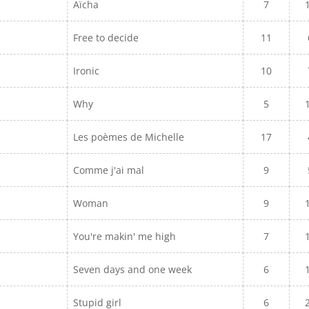
Aïcha
7
Free to decide
11
Ironic
10
Why
5
Les poèmes de Michelle
17
Comme j'ai mal
9
Woman
9
You're makin' me high
7
Seven days and one week
6
Stupid girl
6