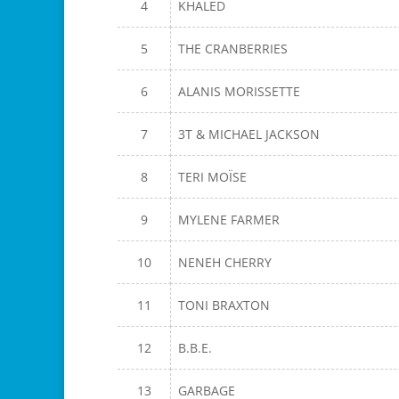
4
KHALED
5
THE CRANBERRIES
6
ALANIS MORISSETTE
7
3T & MICHAEL JACKSON
8
TERI MOÏSE
9
MYLENE FARMER
10
NENEH CHERRY
11
TONI BRAXTON
12
B.B.E.
13
GARBAGE