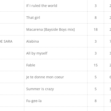
If I ruled the world
3
That girl
8
Macarena [Bayside Boys mix]
18
DE SARA
Alabina
3
All by myself
3
Fable
15
Je te donne mon coeur
5
Summer is crazy
5
Fu-gee-la
8