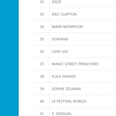
32
ZAZIE
33
ERIC CLAPTON
34
MARK MORRISON
35
DORIAND
36
LIVIN' JOY
37
MANIC STREET PREACHERS
38
KULA SHAKER
39
SOPHIE ZELMANI
40
LE FESTIVAL ROBLES
41
E. SENSUAL