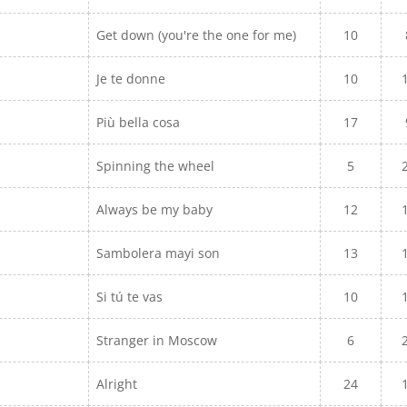
Get down (you're the one for me)
10
Je te donne
10
Più bella cosa
17
Spinning the wheel
5
Always be my baby
12
Sambolera mayi son
13
Si tú te vas
10
Stranger in Moscow
6
Alright
24