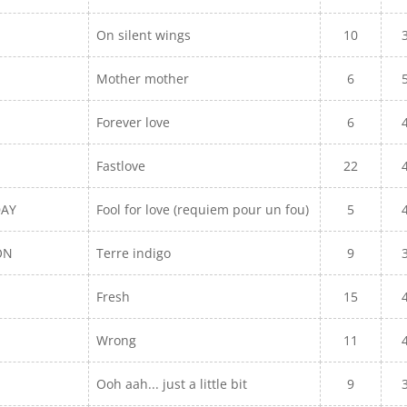
On silent wings
10
Mother mother
6
Forever love
6
Fastlove
22
DAY
Fool for love (requiem pour un fou)
5
ON
Terre indigo
9
Fresh
15
Wrong
11
Ooh aah... just a little bit
9