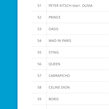
51
PETER KITSCH starr. OLIVIA
52
PRINCE
53
OASIS
54
MAD IN PARIS
55
STING
56
QUEEN
57
CARRAPICHO
58
CELINE DION
59
BORIS