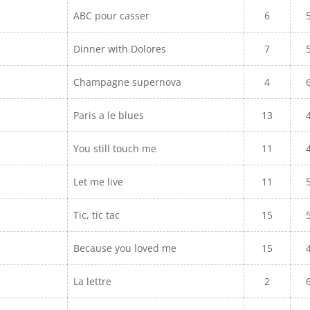
ABC pour casser
6
Dinner with Dolores
7
Champagne supernova
4
Paris a le blues
13
You still touch me
11
Let me live
11
Tic, tic tac
15
Because you loved me
15
La lettre
2