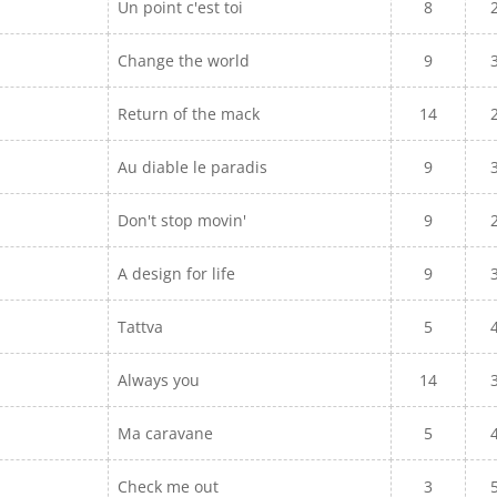
Un point c'est toi
8
Change the world
9
Return of the mack
14
Au diable le paradis
9
Don't stop movin'
9
A design for life
9
Tattva
5
Always you
14
Ma caravane
5
Check me out
3