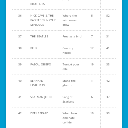
BROTHERS
36
NICK CAVE & THE
Where the
5
52
BAD SEEDS & KYLIE
wild roses
MINOGUE
grow
37
THE BEATLES
Free as a bird
7
31
38
BLUR
Country
12
41
house
39
PASCAL OBISPO
Tombé pour
19
33
elle
40
BERNARD
Stand the
11
42
LAVILLIERS
ghetto
41
SCATMAN JOHN
Song of
6
37
Scatland
42
DEF LEPPARD
When love
10
53
and hate
collide