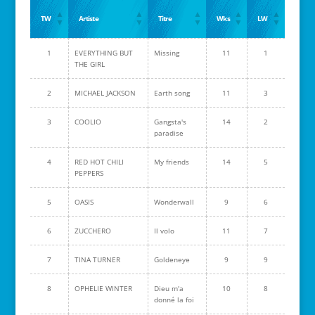
TW
Artiste
Titre
Wks
LW
1
EVERYTHING BUT
Missing
11
1
THE GIRL
2
MICHAEL JACKSON
Earth song
11
3
3
COOLIO
Gangsta's
14
2
paradise
4
RED HOT CHILI
My friends
14
5
PEPPERS
5
OASIS
Wonderwall
9
6
6
ZUCCHERO
Il volo
11
7
7
TINA TURNER
Goldeneye
9
9
8
OPHELIE WINTER
Dieu m'a
10
8
donné la foi