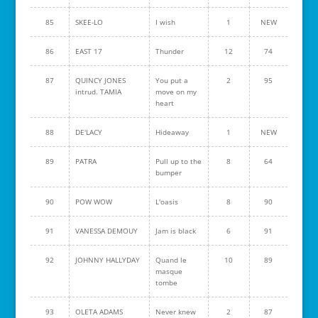
85
SKEE-LO
I wish
1
NEW
86
EAST 17
Thunder
12
74
87
QUINCY JONES
You put a
2
95
intrud. TAMIA
move on my
heart
88
DE'LACY
Hideaway
1
NEW
89
PATRA
Pull up to the
8
64
bumper
90
POW WOW
L'oasis
8
90
91
VANESSA DEMOUY
Jam is black
6
91
92
JOHNNY HALLYDAY
Quand le
10
89
masque
tombe
93
OLETA ADAMS
Never knew
2
87