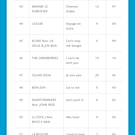
43
MAXIME LE
Chienne
12
47
FORESTIER
d'idée
44
LILICUB
Voyage en
4
69
Italie
45
B-ONE feat. LA
Can't stop
6
49
VELLE & JUN BUG
the boogie
46
THE CRANBERRIES
I can't be
15
14
with you
47
CELINE DION
Je sais pas
20
45
48
BON JOVI
Lie to me
5
43
49
NIGHTCRAWLERS
Let's push it
6
63
feat. JOHN REID
50
LL COOL J feat.
Hey lover
4
60
BOYZ II MEN
51
LA BOUCHE
I love to love
2
66