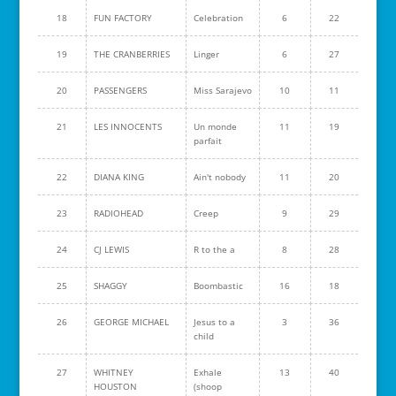
18
FUN FACTORY
Celebration
6
22
19
THE CRANBERRIES
Linger
6
27
20
PASSENGERS
Miss Sarajevo
10
11
21
LES INNOCENTS
Un monde
11
19
parfait
22
DIANA KING
Ain't nobody
11
20
23
RADIOHEAD
Creep
9
29
24
CJ LEWIS
R to the a
8
28
25
SHAGGY
Boombastic
16
18
26
GEORGE MICHAEL
Jesus to a
3
36
child
27
WHITNEY
Exhale
13
40
HOUSTON
(shoop