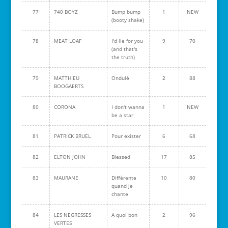
77
740 BOYZ
Bump bump
1
NEW
(booty shake)
78
MEAT LOAF
I'd lie for you
9
70
(and that's
the truth)
79
MATTHIEU
Ondulé
2
88
BOOGAERTS
80
CORONA
I don't wanna
1
NEW
be a star
81
PATRICK BRUEL
Pour exister
6
68
82
ELTON JOHN
Blessed
17
85
83
MAURANE
Différente
10
80
quand je
chante
84
LES NEGRESSES
A quoi bon
2
96
VERTES