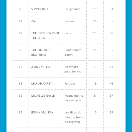
60
SIMPLY RED
Fairground
19
54
61
ZAZIE
Larsen
16
55
62
THE PRESIDENTS OF
Lump
19
56
THE U.S.A.
63
THE OUTHERE
Boom boom
18
55
BROTHERS
boom
64
2 UNLIMITED
Do what's
7
61
good for me
65
MARIAH CAREY
Fantasy
19
46
66
MICHELLE GAYLE
Happy just to
5
57
be with you
67
JENNY Mac KAY
Les filles du
10
59
lido (no tears
no regrets)