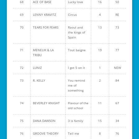
68
ACE OF BASE
Lucky love
16
50
69
LENNY KRAVITZ
Circus
4
RE
70
TEARS FOR FEARS
Raoul and
13
73
the kings of
Spain
71
MENELIK & LA
Tout baigne
19
77
TRIBU
72
LUNIZ
I got 5 on it
1
NEW
73
R. KELLY
You remind
2
84
me of
something
74
BEVERLEY KNIGHT
Flavour of the
11
67
old school
75
DANA DAWSON
3 is family
15
34
76
GROOVE THEORY
Tell me
8
76