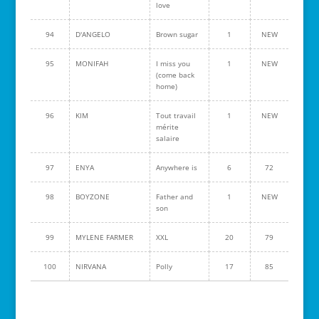
love
94
D'ANGELO
Brown sugar
1
NEW
95
MONIFAH
I miss you
1
NEW
(come back
home)
96
KIM
Tout travail
1
NEW
mérite
salaire
97
ENYA
Anywhere is
6
72
98
BOYZONE
Father and
1
NEW
son
99
MYLENE FARMER
XXL
20
79
100
NIRVANA
Polly
17
85