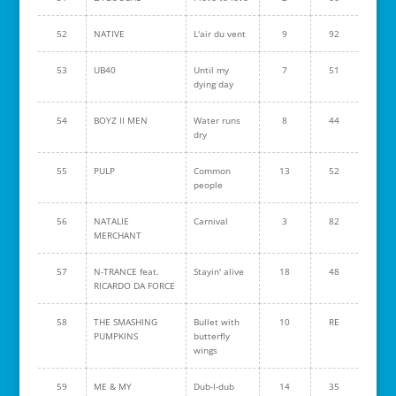
52
NATIVE
L'air du vent
9
92
53
UB40
Until my
7
51
dying day
54
BOYZ II MEN
Water runs
8
44
dry
55
PULP
Common
13
52
people
56
NATALIE
Carnival
3
82
MERCHANT
57
N-TRANCE feat.
Stayin' alive
18
48
RICARDO DA FORCE
58
THE SMASHING
Bullet with
10
RE
PUMPKINS
butterfly
wings
59
ME & MY
Dub-I-dub
14
35