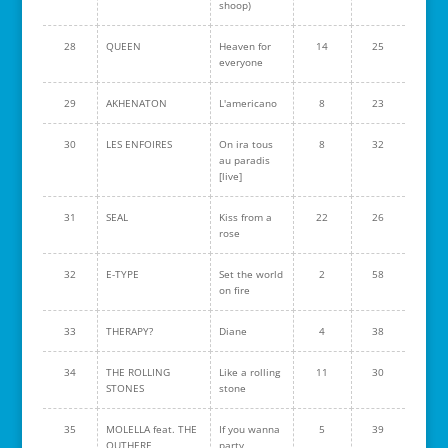
shoop)
28
QUEEN
Heaven for
14
25
everyone
29
AKHENATON
L'americano
8
23
30
LES ENFOIRES
On ira tous
8
32
au paradis
[live]
31
SEAL
Kiss from a
22
26
rose
32
E-TYPE
Set the world
2
58
on fire
33
THERAPY?
Diane
4
38
34
THE ROLLING
Like a rolling
11
30
STONES
stone
35
MOLELLA feat. THE
If you wanna
5
39
OUTHERE
party