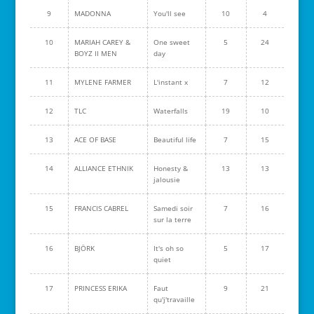
9
MADONNA
You'll see
10
4
10
MARIAH CAREY &
One sweet
5
24
BOYZ II MEN
day
11
MYLENE FARMER
L'instant x
7
12
12
TLC
Waterfalls
19
10
13
ACE OF BASE
Beautiful life
7
15
14
ALLIANCE ETHNIK
Honesty &
13
13
jalousie
15
FRANCIS CABREL
Samedi soir
7
16
sur la terre
16
BJÖRK
It's oh so
5
17
quiet
17
PRINCESS ERIKA
Faut
9
21
qu'j'travaille