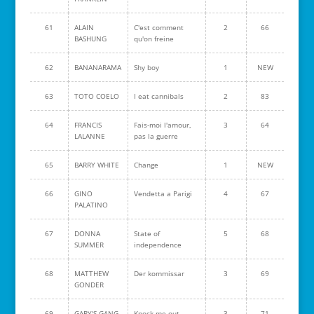
61
ALAIN
C'est comment
2
66
BASHUNG
qu'on freine
62
BANANARAMA
Shy boy
1
NEW
63
TOTO COELO
I eat cannibals
2
83
64
FRANCIS
Fais-moi l'amour,
3
64
LALANNE
pas la guerre
65
BARRY WHITE
Change
1
NEW
66
GINO
Vendetta a Parigi
4
67
PALATINO
67
DONNA
State of
5
68
SUMMER
independence
68
MATTHEW
Der kommissar
3
69
GONDER
69
GARY'S GANG
Knock me out
3
71