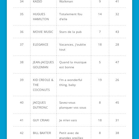
34
KASSO
Walkman
9
41
35
HUGUES
Totalement fou
14
32
HAMILTON
d'elle
36
MOVIE MUSIC
Stars de la pub
7
43
37
ELEGANCE
Vacances, j'oublie
18
28
tout
38
JEAN-JACQUES
Quand la musique
5
47
GOLDMAN
est bonne
39
KID CREOLE &
I'm a wonderful
19
26
THE
thing, baby
COCONUTS
40
JACQUES
Savez-vous
8
45
DUTRONC
planquer vos sous
41
GUY CRIAKI
Je m'en vais
18
31
42
BILL BAXTER
Petit avec de
8
38
grandes oreilles