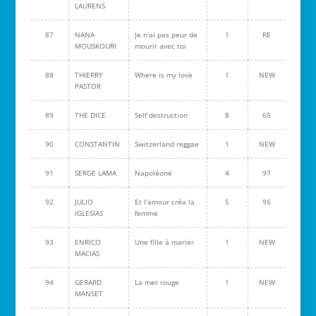
LAURENS
87
NANA
Je n'ai pas peur de
1
RE
MOUSKOURI
mourir avec toi
88
THIERRY
Where is my love
1
NEW
PASTOR
89
THE DICE
Self destruction
8
65
90
CONSTANTIN
Switzerland reggae
1
NEW
91
SERGE LAMA
Napoléoné
4
97
92
JULIO
Et l'amour créa la
5
95
IGLESIAS
femme
93
ENRICO
Une fille à marier
1
NEW
MACIAS
94
GERARD
La mer rouge
1
NEW
MANSET