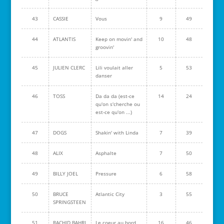
43
CASSIE
Vous
9
49
44
ATLANTIS
Keep on movin' and
10
48
groovin'
45
JULIEN CLERC
Lili voulait aller
5
53
danser
46
TOSS
Da da da (est-ce
14
24
qu'on s'cherche ou
est-ce qu'on ...)
47
DOGS
Shakin' with Linda
7
39
48
ALIX
Asphalte
7
50
49
BILLY JOEL
Pressure
6
58
50
BRUCE
Atlantic City
3
55
SPRINGSTEEN
51
RACHID BAHRI
Le coeur au bord
16
46