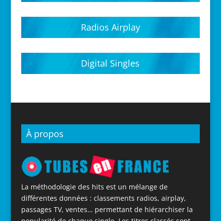
Hits parades 2020
Hits parades 2021
Hits parades 2022
Hits parades 2023
Hits parades 2024
Hits parades 2025
Hits parades 2026
Radios Airplay
Digital Singles
À propos
La méthodologie des hits est un mélange de
différentes données : classements radios, airplay,
passages TV, ventes… permettant de hiérarchiser la
popularité de chaque single. Les titres classés sont