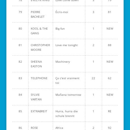
78
EVELYN KING
Love come down
3
79
79
PIERRE
Écris-moi
3
81
BACHELET
80
KOOL & THE
Big fun
1
NEW
GANG
81
CHRISTOPHER
Love me tonight
2
88
MOORE
82
SHEENA
Machinery
1
NEW
EASTON
83
TELEPHONE
Ça c'est vraiment
22
62
toi
84
SYLVIE
Mañana tomorrow
1
NEW
VARTAN
85
EXTRABREIT
Hurra, hurra die
1
RE
schule brennt
86
ROSE
Africa
2
92