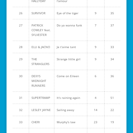
HALLYDAY
l'amour
26
SURVIVOR
Eye of the tiger
9
35
27
PATRICK
Do ya wanna funk
7
37
COWLEY feat.
SYLVESTER
28
ELLI & JACNO
Je t'aime tant
9
33
29
THE
Strange little girl
9
34
STRANGLERS
30
DEXYS
Come on Eileen
6
36
MIDNIGHT
RUNNERS
31
SUPERTRAMP
It's raining again
4
51
32
LESLEY JAYNE
Sailing away
14
22
33
CHERI
Murphy's law
23
19