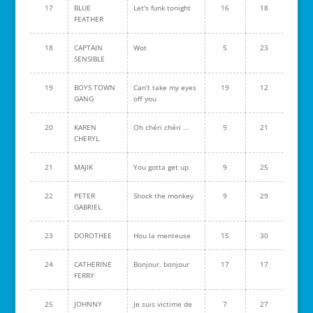
17
BLUE
Let's funk tonight
16
18
FEATHER
18
CAPTAIN
Wot
5
23
SENSIBLE
19
BOYS TOWN
Can't take my eyes
19
12
GANG
off you
20
KAREN
Oh chéri chéri ...
9
21
CHERYL
21
MAJIK
You gotta get up
9
25
22
PETER
Shock the monkey
9
29
GABRIEL
23
DOROTHEE
Hou la menteuse
15
30
24
CATHERINE
Bonjour, bonjour
17
17
FERRY
25
JOHNNY
Je suis victime de
7
27