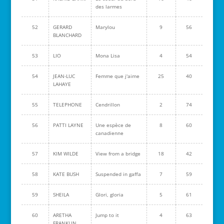
des larmes
52
GERARD
Marylou
9
56
BLANCHARD
53
LIO
Mona Lisa
4
54
54
JEAN-LUC
Femme que j'aime
25
40
LAHAYE
55
TELEPHONE
Cendrillon
2
74
56
PATTI LAYNE
Une espèce de
8
60
canadienne
57
KIM WILDE
View from a bridge
18
42
58
KATE BUSH
Suspended in gaffa
7
59
59
SHEILA
Glori, gloria
5
61
60
ARETHA
Jump to it
4
63
FRANKLIN