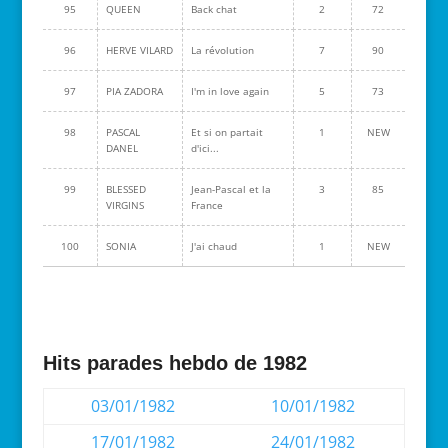
95
QUEEN
Back chat
2
72
96
HERVE VILARD
La révolution
7
90
97
PIA ZADORA
I'm in love again
5
73
98
PASCAL
Et si on partait
1
NEW
DANEL
d'ici...
99
BLESSED
Jean-Pascal et la
3
85
VIRGINS
France
100
SONIA
J'ai chaud
1
NEW
Hits parades hebdo de 1982
03/01/1982
10/01/1982
17/01/1982
24/01/1982