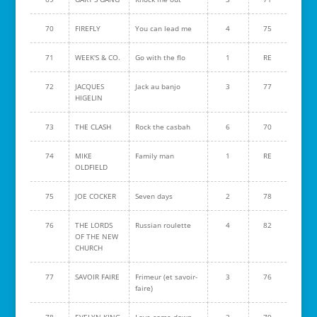
70
FIREFLY
You can lead me
4
75
71
WEEK'S & CO.
Go with the flo
1
RE
72
JACQUES
Jack au banjo
3
77
HIGELIN
73
THE CLASH
Rock the casbah
6
70
74
MIKE
Family man
1
RE
OLDFIELD
75
JOE COCKER
Seven days
2
78
76
THE LORDS
Russian roulette
4
82
OF THE NEW
CHURCH
77
SAVOIR FAIRE
Frimeur (et savoir-
3
76
faire)