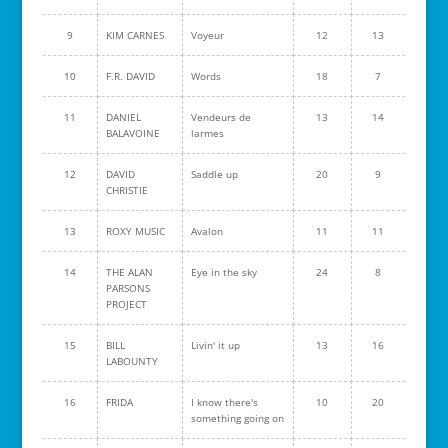
9
KIM CARNES
Voyeur
12
13
10
F.R. DAVID
Words
18
7
11
DANIEL
Vendeurs de
13
14
BALAVOINE
larmes
12
DAVID
Saddle up
20
9
CHRISTIE
13
ROXY MUSIC
Avalon
11
11
14
THE ALAN
Eye in the sky
24
8
PARSONS
PROJECT
15
BILL
Livin' it up
13
16
LABOUNTY
16
FRIDA
I know there's
10
20
something going on