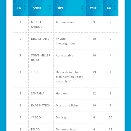
TW
Artiste
Titre
Wks
LW
1
MICHEL
Afrique adieu
9
2
SARDOU
2
DIRE STRAITS
Private
10
3
investigations
3
STEVE MILLER
Abracadabra
14
4
BAND
4
TRIO
Da da da (ich lieb
19
1
dich nicht du liebst
mich nicht)
5
SANTANA
Hold on
12
6
6
IMAGINATION
Music and lights
14
5
7
YAZOO
Don't go
6
10
8
FALCO
Der kommissar
6
15