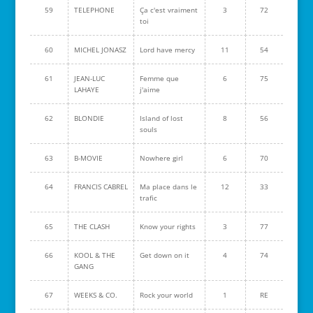
59
TELEPHONE
Ça c'est vraiment
3
72
toi
60
MICHEL JONASZ
Lord have mercy
11
54
61
JEAN-LUC
Femme que
6
75
LAHAYE
j'aime
62
BLONDIE
Island of lost
8
56
souls
63
B-MOVIE
Nowhere girl
6
70
64
FRANCIS CABREL
Ma place dans le
12
33
trafic
65
THE CLASH
Know your rights
3
77
66
KOOL & THE
Get down on it
4
74
GANG
67
WEEKS & CO.
Rock your world
1
RE