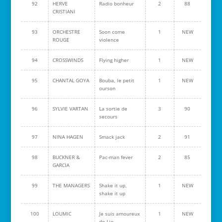
92
HERVE
Radio bonheur
2
88
CRISTIANI
93
ORCHESTRE
Soon come
1
NEW
ROUGE
violence
94
CROSSWINDS
Flying higher
1
NEW
95
CHANTAL GOYA
Bouba, le petit
1
NEW
ourson
96
SYLVIE VARTAN
La sortie de
3
90
secours
97
NINA HAGEN
Smack jack
2
91
98
BUCKNER &
Pac-man fever
2
85
GARCIA
99
THE MANAGERS
Shake it up,
1
NEW
shake it up
100
LOUMIC
Je suis amoureux
1
NEW
de Lio