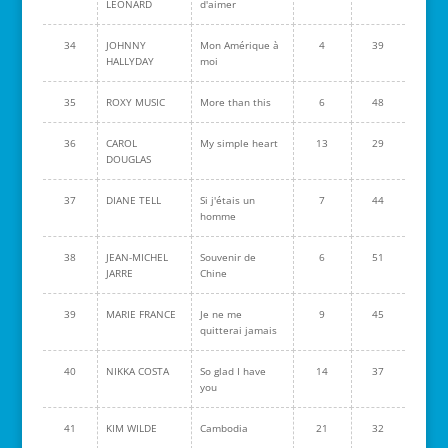
LEONARD
d'aimer
34
JOHNNY
Mon Amérique à
4
39
HALLYDAY
moi
35
ROXY MUSIC
More than this
6
48
36
CAROL
My simple heart
13
29
DOUGLAS
37
DIANE TELL
Si j'étais un
7
44
homme
38
JEAN-MICHEL
Souvenir de
6
51
JARRE
Chine
39
MARIE FRANCE
Je ne me
9
45
quitterai jamais
40
NIKKA COSTA
So glad I have
14
37
you
41
KIM WILDE
Cambodia
21
32