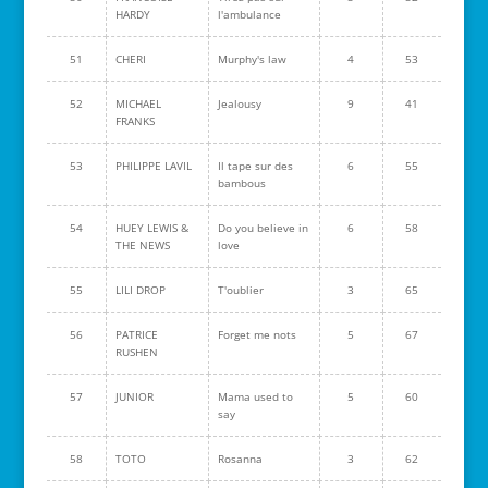
HARDY
l'ambulance
51
CHERI
Murphy's law
4
53
52
MICHAEL
Jealousy
9
41
FRANKS
53
PHILIPPE LAVIL
Il tape sur des
6
55
bambous
54
HUEY LEWIS &
Do you believe in
6
58
THE NEWS
love
55
LILI DROP
T'oublier
3
65
56
PATRICE
Forget me nots
5
67
RUSHEN
57
JUNIOR
Mama used to
5
60
say
58
TOTO
Rosanna
3
62