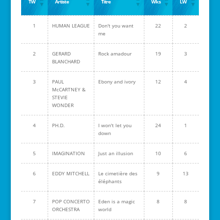
TW
Artiste
Titre
Wks
LW
1
HUMAN LEAGUE
Don't you want
22
2
me
2
GERARD
Rock amadour
19
3
BLANCHARD
3
PAUL
Ebony and ivory
12
4
McCARTNEY &
STEVIE
WONDER
4
PH.D.
I won't let you
24
1
down
5
IMAGINATION
Just an illusion
10
6
6
EDDY MITCHELL
Le cimetière des
9
13
éléphants
7
POP CONCERTO
Eden is a magic
8
8
ORCHESTRA
world