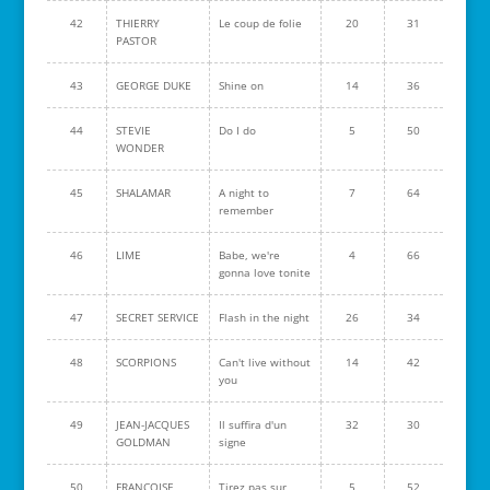
42
THIERRY
Le coup de folie
20
31
PASTOR
43
GEORGE DUKE
Shine on
14
36
44
STEVIE
Do I do
5
50
WONDER
45
SHALAMAR
A night to
7
64
remember
46
LIME
Babe, we're
4
66
gonna love tonite
47
SECRET SERVICE
Flash in the night
26
34
48
SCORPIONS
Can't live without
14
42
you
49
JEAN-JACQUES
Il suffira d'un
32
30
GOLDMAN
signe
50
FRANCOISE
Tirez pas sur
5
52