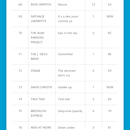
68
RONI GRIFFITH
Desire
12
63
69
NATHALIE
Il y a des jours
1
NEW
LHERMITTE
comme ça
70
THE ALAN
Eye in the sky
5
82
PARSONS
PROJECT
71
THE J. GEILS
Centerfold
1
RE
BAND
72
VISAGE
The damned
6
59
don't cry
73
DAVID CHRISTIE
Saddle up
1
NEW
74
TALK TALK
Talk talk
2
83
75
BROOKLYN
Sixty-nine (spank)
6
79
EXPRESS
76
MEN AT WORK
Down under
3
81