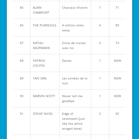
85
ALAIN
Chasseur d'ivoire
7
71
CHAMFORT
86
THE PLIMSOULS
A million miles
4
89
away
87
NATALI
Envie de trainer
3
73
KAUFMANN
avec toi
88
PATRICK
Danse
1
NEW
COUTIN
89
TAXI GIRL
Les armées de la
1
NEW
nuit
90
MARVIN SCOTT
Never tell me
1
NEW
goodbye
91
STEVIE NICKS
Edge of
2
95
seventeen (just
like the white
winged dove)