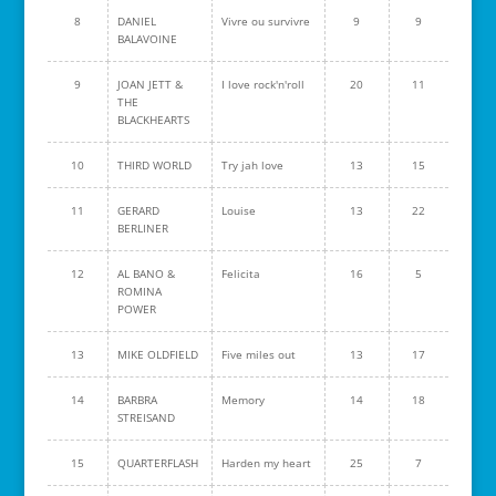
8
DANIEL
Vivre ou survivre
9
9
BALAVOINE
9
JOAN JETT &
I love rock'n'roll
20
11
THE
BLACKHEARTS
10
THIRD WORLD
Try jah love
13
15
11
GERARD
Louise
13
22
BERLINER
12
AL BANO &
Felicita
16
5
ROMINA
POWER
13
MIKE OLDFIELD
Five miles out
13
17
14
BARBRA
Memory
14
18
STREISAND
15
QUARTERFLASH
Harden my heart
25
7