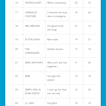
16
PATRICK JUVET
Rêves immoraux
20
10
17
CHARLELIE
L'histoire du loup
10
20
COUTURE
dans la bergerie
18
MEL BROOKS
It's good to be
21
12
the king
19
ELTON JOHN
Blue eyes
14
21
20
THE
Golden brown
17
14
STRANGLERS
21
MIKE ANTHONY
Why can't we live
11
25
together...
22
WAR
You got the
13
16
power
23
DARYL HALL &
I can't go for that
12
24
JOHN OATES
(no can do)
24
J.J. CALE
City girls
16
19