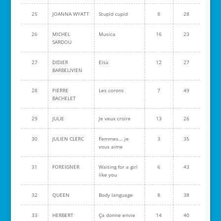
25
JOANNA WYATT
Stupid cupid
8
28
26
MICHEL
Musica
16
23
SARDOU
27
DIDIER
Elsa
12
27
BARBELIVIEN
28
PIERRE
Les corons
7
49
BACHELET
29
JULIE
Je veux croire
13
26
30
JULIEN CLERC
Femmes... je
3
35
vous aime
31
FOREIGNER
Waiting for a girl
6
43
like you
32
QUEEN
Body language
8
38
33
HERBERT
Ça donne envie
14
40