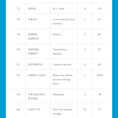
77
SAPHO
N.Y. Lodz
3
93
78
SHEILA
La tendresse d'un
7
61
homme
79
ADRIAN
Classic
5
86
GURVITZ
80
GRAHAM
Temporary
2
76
PARKER
beauty
81
KATMANDU
I wanna dance
3
80
82
CARRIE LUCAS
Show me where
1
NEW
you're coming
from
83
THE ROLLING
Hang fire
2
78
STONES
84
TIGHT FIT
The lion sleeps
12
57
tonight