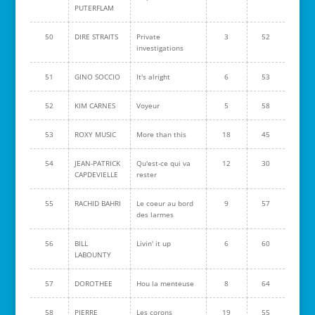
PUTERFLAM
50
DIRE STRAITS
Private
3
52
investigations
51
GINO SOCCIO
It's alright
6
53
52
KIM CARNES
Voyeur
5
58
53
ROXY MUSIC
More than this
18
45
54
JEAN-PATRICK
Qu'est-ce qui va
12
30
CAPDEVIELLE
rester
55
RACHID BAHRI
Le coeur au bord
9
57
des larmes
56
BILL
Livin' it up
6
60
LABOUNTY
57
DOROTHEE
Hou la menteuse
8
64
58
PIERRE
Les corons
19
55