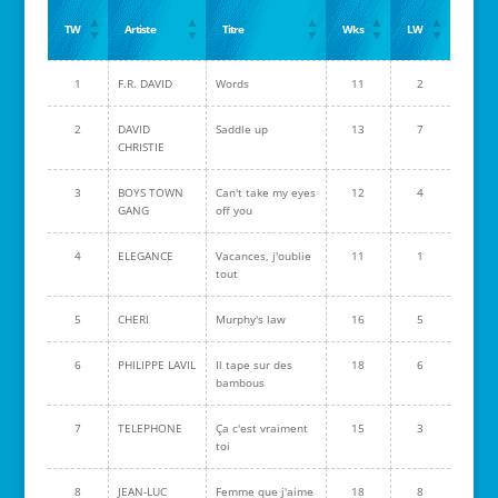
TW
Artiste
Titre
Wks
LW
1
F.R. DAVID
Words
11
2
2
DAVID
Saddle up
13
7
CHRISTIE
3
BOYS TOWN
Can't take my eyes
12
4
GANG
off you
4
ELEGANCE
Vacances, j'oublie
11
1
tout
5
CHERI
Murphy's law
16
5
6
PHILIPPE LAVIL
Il tape sur des
18
6
bambous
7
TELEPHONE
Ça c'est vraiment
15
3
toi
8
JEAN-LUC
Femme que j'aime
18
8