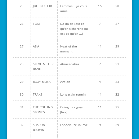
25
JULIEN CLERC
Femmes... je vous
15
20
aime
26
TOSS
Da da da (est-ce
7
27
qu'on s'cherche ou
est-ce qu'on ...)
27
ASIA
Heat of the
11
29
moment
28
STEVE MILLER
Abracadabra
7
31
BAND
29
ROXY MUSIC
Avalon
4
33
30
TRAKS
Long train runnin'
11
32
31
THE ROLLING
Going to a gogo
11
25
STONES
[live]
32
SHARON
I specialize in love
9
39
BROWN