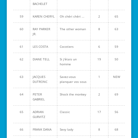
BACHELET
59
KAREN CHERYL
Oh chéri chéri ...
2
65
60
RAY PARKER
The other woman
8
63
JR.
61
LES COSTA
Cocotiers
6
59
62
DIANE TELL
Si j'étais un
19
50
homme
63
JACQUES
Savez-vous
1
NEW
DUTRONC
planquer vos sous
64
PETER
Shock the monkey
2
69
GABRIEL
65
ADRIAN
Classic
17
56
GURVITZ
66
FRANK DANA
Sexy lady
8
68