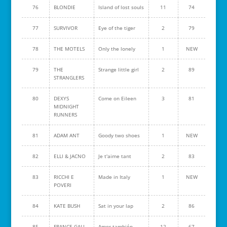
76
BLONDIE
Island of lost souls
11
74
77
SURVIVOR
Eye of the tiger
2
79
78
THE MOTELS
Only the lonely
1
NEW
79
THE
Strange little girl
2
89
STRANGLERS
80
DEXYS
Come on Eileen
3
81
MIDNIGHT
RUNNERS
81
ADAM ANT
Goody two shoes
1
NEW
82
ELLI & JACNO
Je t'aime tant
2
83
83
RICCHI E
Made in Italy
1
NEW
POVERI
84
KATE BUSH
Sat in your lap
2
86
85
FRANCE GALL
Amor también
12
67