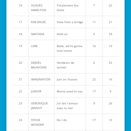
16
HUGUES
Totalement fou
7
22
HAMILTON
d'elle
17
KIM WILDE
View from a bridge
11
21
18
SANTANA
Hold on
5
24
19
LIME
Babe, we're gonna
16
19
love tonite
20
DANIEL
Vendeurs de
6
23
BALAVOINE
larmes
21
IMAGINATION
Just an illusion
22
16
22
JUNIOR
Mama used to say
17
9
23
VERONIQUE
J'ai fait l'amour
9
26
JANNOT
avec la mer
24
STEVIE
Do I do
17
15
WONDER