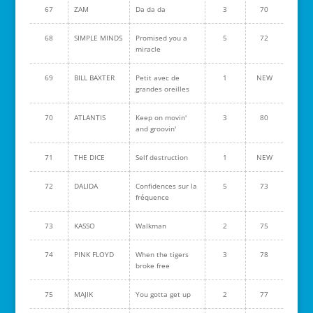
67
ZAM
Da da da
3
70
68
SIMPLE MINDS
Promised you a
5
72
miracle
69
BILL BAXTER
Petit avec de
1
NEW
grandes oreilles
70
ATLANTIS
Keep on movin'
3
80
and groovin'
71
THE DICE
Self destruction
1
NEW
72
DALIDA
Confidences sur la
5
73
fréquence
73
KASSO
Walkman
2
75
74
PINK FLOYD
When the tigers
3
78
broke free
75
MAJIK
You gotta get up
2
77