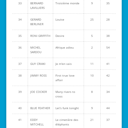
33
BERNARD
Troisième monde
9
35
LAVILLIERS
34
GERARD
Louise
25
28
BERLINER
35
RONI GRIFFITH
Desire
5
38
36
MICHEL
Afrique adieu
2
54
SARDOU
37
GUY CRIAKI
Je m'en vais
11
41
38
JIMMY ROSS
First true love
10
42
affair
39
JOE COCKER
Many rivers to
8
34
cross
40
BLUE FEATHER
Let's funk tonight
9
44
41
EDDY
Le cimetière des
21
37
MITCHELL
éléphants