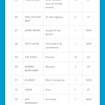
(tout le monde
chante)
86
PAUL COLLINS'
On the highway
5
71
BEAT
87
JORGE RAFAEL
La guerre des
1
NEW
gosses
88
PATTI LAYNE
Une espèce de
1
NEW
canadienne
89
THE FLIRTS
Passion
10
62
90
GERARD
Marylou
2
94
BLANCHARD
91
JOURNEY
Who's crying now
1
NEW
92
CASSIE
Vous
2
87
93
JON
Surrender
1
NEW
ANDERSON