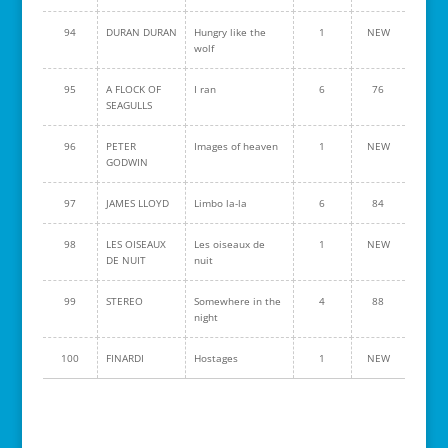
94
DURAN DURAN
Hungry like the
1
NEW
wolf
95
A FLOCK OF
I ran
6
76
SEAGULLS
96
PETER
Images of heaven
1
NEW
GODWIN
97
JAMES LLOYD
Limbo la-la
6
84
98
LES OISEAUX
Les oiseaux de
1
NEW
DE NUIT
nuit
99
STEREO
Somewhere in the
4
88
night
100
FINARDI
Hostages
1
NEW