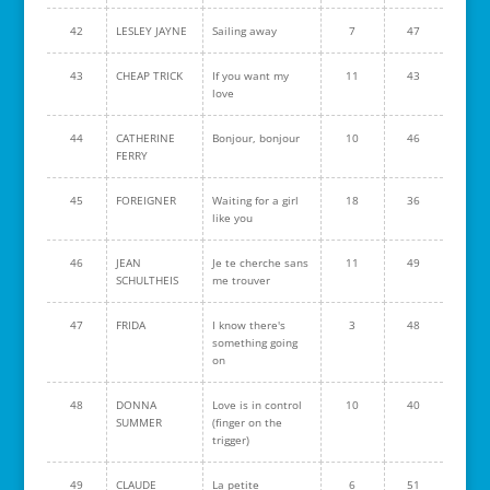
42
LESLEY JAYNE
Sailing away
7
47
43
CHEAP TRICK
If you want my
11
43
love
44
CATHERINE
Bonjour, bonjour
10
46
FERRY
45
FOREIGNER
Waiting for a girl
18
36
like you
46
JEAN
Je te cherche sans
11
49
SCHULTHEIS
me trouver
47
FRIDA
I know there's
3
48
something going
on
48
DONNA
Love is in control
10
40
SUMMER
(finger on the
trigger)
49
CLAUDE
La petite
6
51