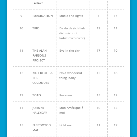
LAHAYE
9
IMAGINATION
Music and lights
7
14
10
TRIO
Da da da (ich lieb
12
11
dich nicht du
liebst mich nicht)
11
THE ALAN
Eye in the sky
17
10
PARSONS
PROJECT
12
KID CREOLE &
I'm a wonderful
12
18
THE
thing, baby
COCONUTS
13
TOTO
Rosanna
15
12
14
JOHNNY
Mon Amérique à
16
13
HALLYDAY
moi
15
FLEETWOOD
Hold me
11
17
MAC