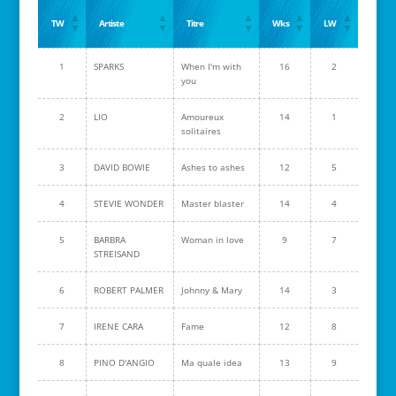
TW
Artiste
Titre
Wks
LW
1
SPARKS
When I'm with
16
2
you
2
LIO
Amoureux
14
1
solitaires
3
DAVID BOWIE
Ashes to ashes
12
5
4
STEVIE WONDER
Master blaster
14
4
5
BARBRA
Woman in love
9
7
STREISAND
6
ROBERT PALMER
Johnny & Mary
14
3
7
IRENE CARA
Fame
12
8
8
PINO D'ANGIO
Ma quale idea
13
9