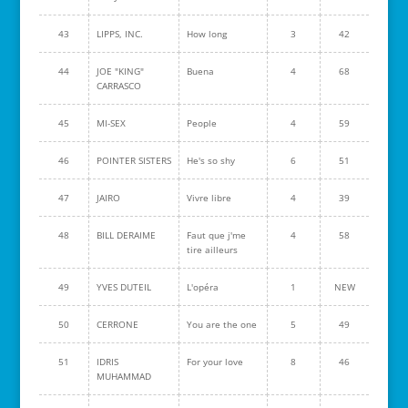
43
LIPPS, INC.
How long
3
42
44
JOE "KING"
Buena
4
68
CARRASCO
45
MI-SEX
People
4
59
46
POINTER SISTERS
He's so shy
6
51
47
JAIRO
Vivre libre
4
39
48
BILL DERAIME
Faut que j'me
4
58
tire ailleurs
49
YVES DUTEIL
L'opéra
1
NEW
50
CERRONE
You are the one
5
49
51
IDRIS
For your love
8
46
MUHAMMAD