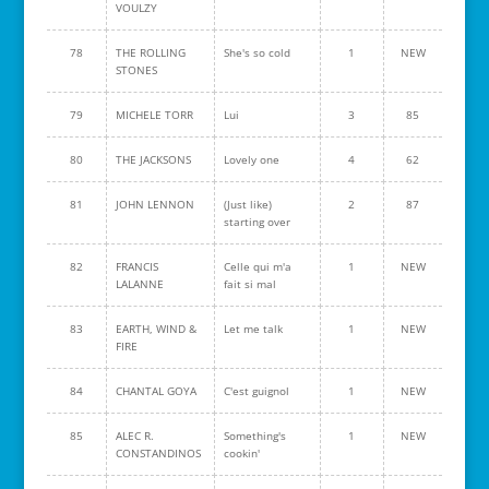
VOULZY
78
THE ROLLING
She's so cold
1
NEW
STONES
79
MICHELE TORR
Lui
3
85
80
THE JACKSONS
Lovely one
4
62
81
JOHN LENNON
(Just like)
2
87
starting over
82
FRANCIS
Celle qui m'a
1
NEW
LALANNE
fait si mal
83
EARTH, WIND &
Let me talk
1
NEW
FIRE
84
CHANTAL GOYA
C'est guignol
1
NEW
85
ALEC R.
Something's
1
NEW
CONSTANDINOS
cookin'