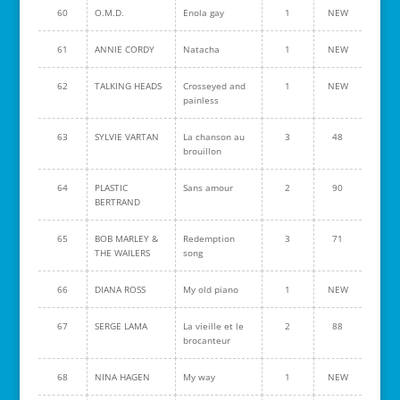
60
O.M.D.
Enola gay
1
NEW
61
ANNIE CORDY
Natacha
1
NEW
62
TALKING HEADS
Crosseyed and
1
NEW
painless
63
SYLVIE VARTAN
La chanson au
3
48
brouillon
64
PLASTIC
Sans amour
2
90
BERTRAND
65
BOB MARLEY &
Redemption
3
71
THE WAILERS
song
66
DIANA ROSS
My old piano
1
NEW
67
SERGE LAMA
La vieille et le
2
88
brocanteur
68
NINA HAGEN
My way
1
NEW