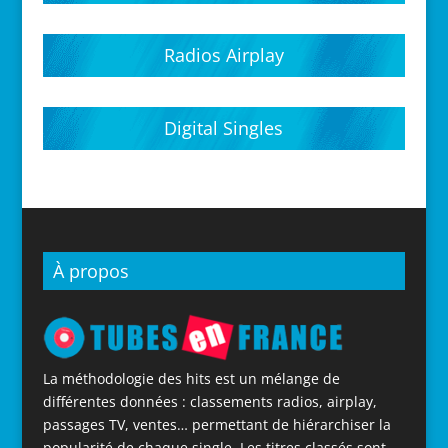
Hits parades 2020
Hits parades 2021
Hits parades 2022
Hits parades 2023
Hits parades 2024
Hits parades 2025
Hits parades 2026
Radios Airplay
Digital Singles
À propos
La méthodologie des hits est un mélange de
différentes données : classements radios, airplay,
passages TV, ventes… permettant de hiérarchiser la
popularité de chaque single. Les titres classés sont