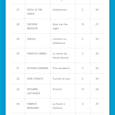
27
KOOL & THE
Celebration
2
30
GANG
28
GEORGE
Give me the
15
27
BENSON
night
29
SHEILA
L'amour au
2
32
téléphone
30
FRANCIS CABREL
La dame de
2
35
Haute-Savoie
31
DONNA SUMMER
The wanderer
3
36
32
DIRE STRAITS
Tunnel of love
2
34
33
RICHARD
Primitif
13
28
GOTAINER
34
FABRICE
La faute à
3
29
BERNARD
Voltaire