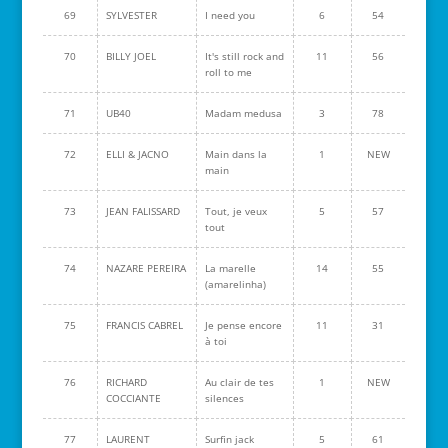
69
SYLVESTER
I need you
6
54
70
BILLY JOEL
It's still rock and
11
56
roll to me
71
UB40
Madam medusa
3
78
72
ELLI & JACNO
Main dans la
1
NEW
main
73
JEAN FALISSARD
Tout, je veux
5
57
tout
74
NAZARE PEREIRA
La marelle
14
55
(amarelinha)
75
FRANCIS CABREL
Je pense encore
11
31
à toi
76
RICHARD
Au clair de tes
1
NEW
COCCIANTE
silences
77
LAURENT
Surfin jack
5
61