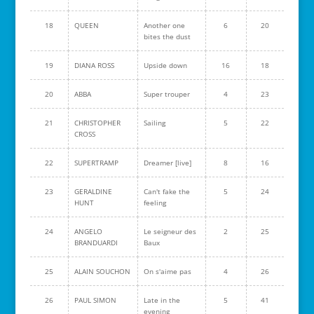
18
QUEEN
Another one
6
20
bites the dust
19
DIANA ROSS
Upside down
16
18
20
ABBA
Super trouper
4
23
21
CHRISTOPHER
Sailing
5
22
CROSS
22
SUPERTRAMP
Dreamer [live]
8
16
23
GERALDINE
Can't fake the
5
24
HUNT
feeling
24
ANGELO
Le seigneur des
2
25
BRANDUARDI
Baux
25
ALAIN SOUCHON
On s'aime pas
4
26
26
PAUL SIMON
Late in the
5
41
evening