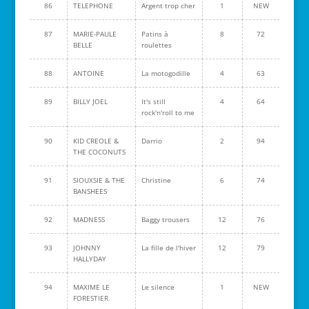
86
TELEPHONE
Argent trop cher
1
NEW
87
MARIE-PAULE
Patins à
8
72
BELLE
roulettes
88
ANTOINE
La motogodille
4
63
89
BILLY JOEL
It's still
4
64
rock'n'roll to me
90
KID CREOLE &
Darrio
2
94
THE COCONUTS
91
SIOUXSIE & THE
Christine
6
74
BANSHEES
92
MADNESS
Baggy trousers
12
76
93
JOHNNY
La fille de l'hiver
12
79
HALLYDAY
94
MAXIME LE
Le silence
1
NEW
FORESTIER