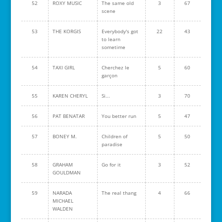
52
ROXY MUSIC
The same old
3
67
scene
53
THE KORGIS
Everybody's got
22
43
to learn
sometime
54
TAXI GIRL
Cherchez le
5
60
garçon
55
KAREN CHERYL
Si...
3
70
56
PAT BENATAR
You better run
5
47
57
BONEY M.
Children of
5
50
paradise
58
GRAHAM
Go for it
3
52
GOULDMAN
59
NARADA
The real thang
4
66
MICHAEL
WALDEN