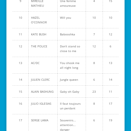
9
MIREILLE
Une femme
4
15
MATHIEU
amoureuse
10
HAZEL
Will you
10
10
O'CONNOR
11
KATE BUSH
Babooshka
7
12
12
THE POLICE
Don't stand so
12
6
close to me
13
AC/DC
You shook me
8
13
all night long
14
JULIEN CLERC
Jungle queen
6
14
15
ALAIN BASHUNG
Gaby oh Gaby
23
11
16
JULIO IGLESIAS
Il faut toujours
8
17
un perdant
17
SERGE LAMA
Souvenirs...
6
19
attention...
danger