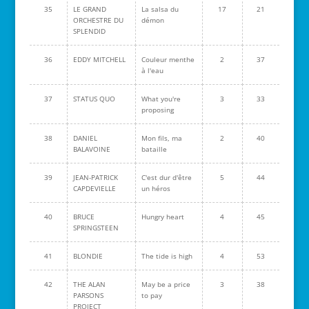
35
LE GRAND
La salsa du
17
21
ORCHESTRE DU
démon
SPLENDID
36
EDDY MITCHELL
Couleur menthe
2
37
à l'eau
37
STATUS QUO
What you're
3
33
proposing
38
DANIEL
Mon fils, ma
2
40
BALAVOINE
bataille
39
JEAN-PATRICK
C'est dur d'être
5
44
CAPDEVIELLE
un héros
40
BRUCE
Hungry heart
4
45
SPRINGSTEEN
41
BLONDIE
The tide is high
4
53
42
THE ALAN
May be a price
3
38
PARSONS
to pay
PROJECT