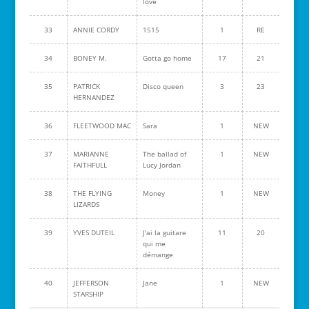
love
33
ANNIE CORDY
1515
1
RE
34
BONEY M.
Gotta go home
17
21
35
PATRICK
Disco queen
3
23
HERNANDEZ
36
FLEETWOOD MAC
Sara
1
NEW
37
MARIANNE
The ballad of
1
NEW
FAITHFULL
Lucy Jordan
38
THE FLYING
Money
1
NEW
LIZARDS
39
YVES DUTEIL
J'ai la guitare
11
20
qui me
démange
40
JEFFERSON
Jane
1
NEW
STARSHIP