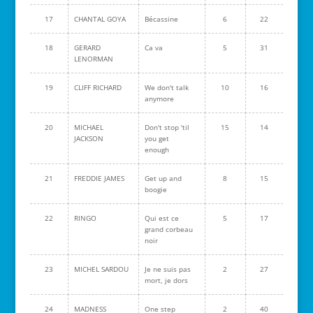
17
CHANTAL GOYA
Bécassine
6
22
18
GERARD
Ca va
5
31
LENORMAN
19
CLIFF RICHARD
We don't talk
10
16
anymore
20
MICHAEL
Don't stop 'til
15
14
JACKSON
you get
enough
21
FREDDIE JAMES
Get up and
8
15
boogie
22
RINGO
Qui est ce
5
17
grand corbeau
noir
23
MICHEL SARDOU
Je ne suis pas
2
27
mort, je dors
24
MADNESS
One step
2
40