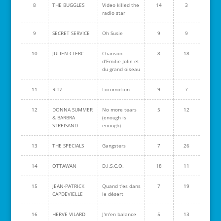
8
THE BUGGLES
Video killed the
14
3
radio star
9
SECRET SERVICE
Oh Susie
9
9
10
JULIEN CLERC
Chanson
8
18
d'Emilie Jolie et
du grand oiseau
11
RITZ
Locomotion
9
7
12
DONNA SUMMER
No more tears
5
12
& BARBRA
(enough is
STREISAND
enough)
13
THE SPECIALS
Gangsters
7
26
14
OTTAWAN
D.I.S.C.O.
18
11
15
JEAN-PATRICK
Quand t'es dans
7
19
CAPDEVIELLE
le désert
16
HERVE VILARD
J'm'en balance
5
13