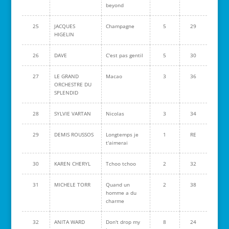
beyond
25
JACQUES
Champagne
5
29
HIGELIN
26
DAVE
C'est pas gentil
5
30
27
LE GRAND
Macao
3
36
ORCHESTRE DU
SPLENDID
28
SYLVIE VARTAN
Nicolas
3
34
29
DEMIS ROUSSOS
Longtemps je
1
RE
t'aimerai
30
KAREN CHERYL
Tchoo tchoo
2
32
31
MICHELE TORR
Quand un
2
38
homme a du
charme
32
ANITA WARD
Don't drop my
8
24