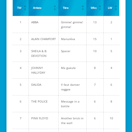
TW
Artiste
Titre
Wks
LW
1
ABBA
Gimme! gimme!
13
2
gimme!
2
ALAIN CHAMFORT
Manuréva
15
1
3
SHEILA & B.
Spacer
10
5
DEVOTION
4
JOHNNY
Ma gueule
8
4
HALLYDAY
5
DALIDA
Il faut danser
7
6
reggae
6
THE POLICE
Message in a
6
8
bottle
7
PINK FLOYD
Another brick in
6
10
the wall