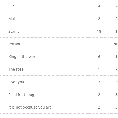
Elle
4
2
Mai
2
2
Stomp
18
1
Roxanne
1
N
King of the world
6
1
The rose
1
R
Over you
3
3
Food for thought
2
3
It is not because you are
2
3