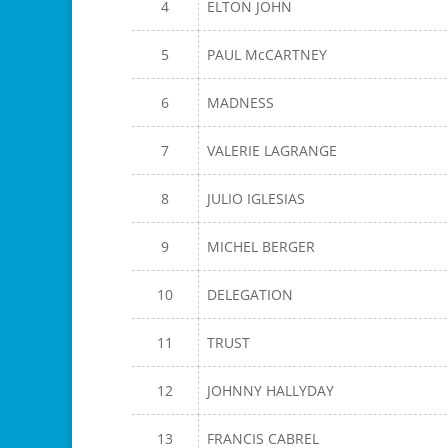
4
ELTON JOHN
5
PAUL McCARTNEY
6
MADNESS
7
VALERIE LAGRANGE
8
JULIO IGLESIAS
9
MICHEL BERGER
10
DELEGATION
11
TRUST
12
JOHNNY HALLYDAY
13
FRANCIS CABREL