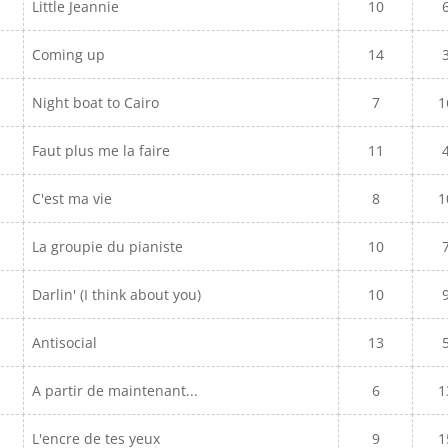
Little Jeannie
10
Coming up
14
Night boat to Cairo
7
1
Faut plus me la faire
11
C'est ma vie
8
1
La groupie du pianiste
10
Darlin' (I think about you)
10
Antisocial
13
A partir de maintenant...
6
1
L'encre de tes yeux
9
1