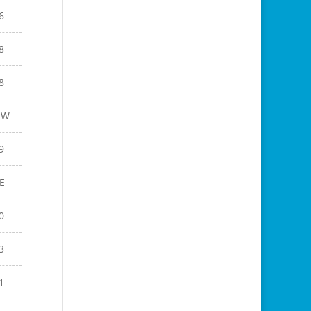
6
8
8
EW
9
E
0
3
1