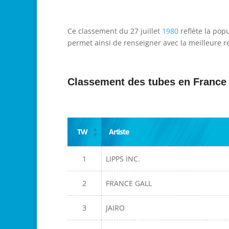
Ce classement du 27 juillet
1980
reflète la pop
permet ainsi de renseigner avec la meilleure re
Classement des tubes en France
TW
Artiste
1
LIPPS INC.
2
FRANCE GALL
3
JAIRO