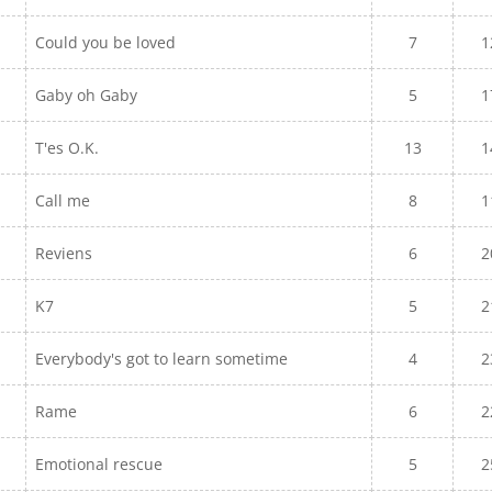
Could you be loved
7
1
Gaby oh Gaby
5
1
T'es O.K.
13
1
Call me
8
1
Reviens
6
2
K7
5
2
Everybody's got to learn sometime
4
2
Rame
6
2
Emotional rescue
5
2