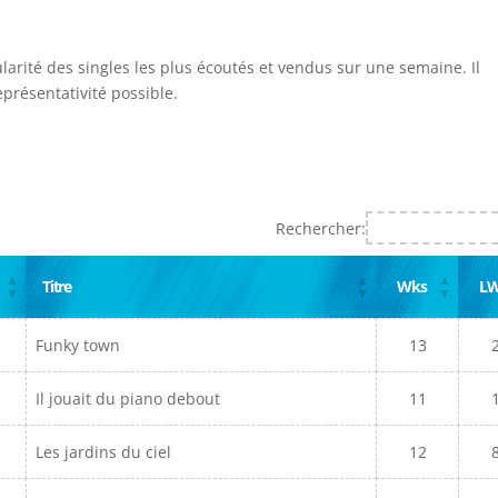
ularité des singles les plus écoutés et vendus sur une semaine. Il
présentativité possible.
Rechercher:
Titre
Wks
L
Funky town
13
Il jouait du piano debout
11
Les jardins du ciel
12