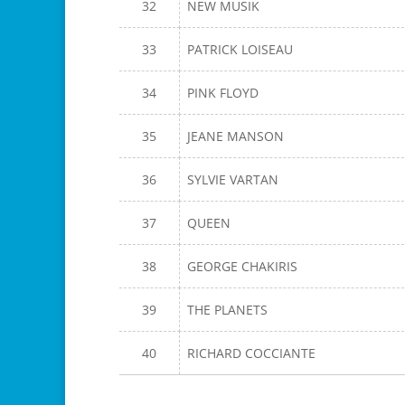
32
NEW MUSIK
33
PATRICK LOISEAU
34
PINK FLOYD
35
JEANE MANSON
36
SYLVIE VARTAN
37
QUEEN
38
GEORGE CHAKIRIS
39
THE PLANETS
40
RICHARD COCCIANTE