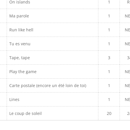
On islands
1
R
Ma parole
1
N
Run like hell
1
N
Tu es venu
1
N
Tape, tape
3
3
Play the game
1
N
Carte postale (encore un été loin de toi)
1
N
Lines
1
N
Le coup de soleil
20
2