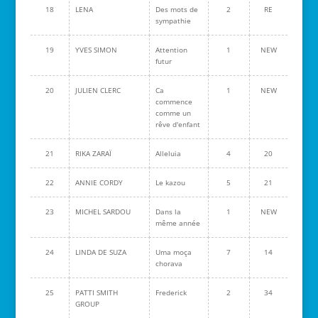
18
LENA
Des mots de
2
RE
sympathie
19
YVES SIMON
Attention
1
NEW
futur
20
JULIEN CLERC
Ca
1
NEW
commence
comme un
rêve d'enfant
21
RIKA ZARAÏ
Alleluia
4
20
22
ANNIE CORDY
Le kazou
5
21
23
MICHEL SARDOU
Dans la
1
NEW
même année
24
LINDA DE SUZA
Uma moça
7
14
chorava
25
PATTI SMITH
Frederick
2
34
GROUP