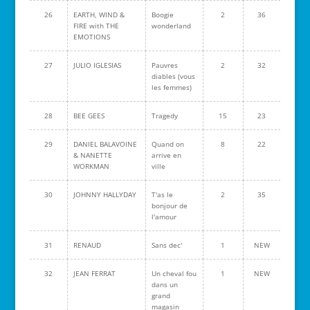
26
EARTH, WIND &
Boogie
2
36
FIRE with THE
wonderland
EMOTIONS
27
JULIO IGLESIAS
Pauvres
2
32
diables (vous
les femmes)
28
BEE GEES
Tragedy
15
23
29
DANIEL BALAVOINE
Quand on
8
22
& NANETTE
arrive en
WORKMAN
ville
30
JOHNNY HALLYDAY
T'as le
2
35
bonjour de
l'amour
31
RENAUD
Sans dec'
1
NEW
32
JEAN FERRAT
Un cheval fou
1
NEW
dans un
grand
magasin