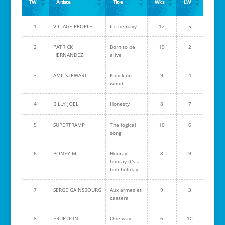
TW
Artiste
Titre
Wks
LW
1
VILLAGE PEOPLE
In the navy
12
5
2
PATRICK
Born to be
19
2
HERNANDEZ
alive
3
AMII STEWART
Knock on
9
4
wood
4
BILLY JOEL
Honesty
8
7
5
SUPERTRAMP
The logical
10
6
song
6
BONEY M.
Hooray
8
9
hooray it's a
holi-holiday
7
SERGE GAINSBOURG
Aux armes et
9
3
caetera
8
ERUPTION
One way
6
10