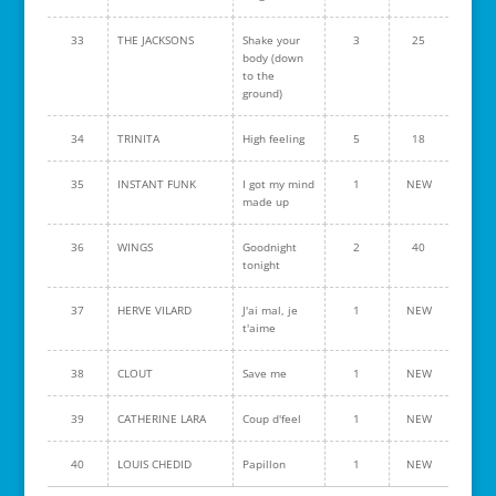
33
THE JACKSONS
Shake your
3
25
body (down
to the
ground)
34
TRINITA
High feeling
5
18
35
INSTANT FUNK
I got my mind
1
NEW
made up
36
WINGS
Goodnight
2
40
tonight
37
HERVE VILARD
J'ai mal, je
1
NEW
t'aime
38
CLOUT
Save me
1
NEW
39
CATHERINE LARA
Coup d'feel
1
NEW
40
LOUIS CHEDID
Papillon
1
NEW