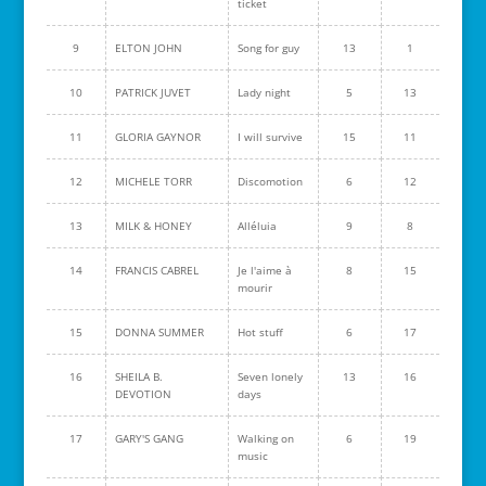
ticket
9
ELTON JOHN
Song for guy
13
1
10
PATRICK JUVET
Lady night
5
13
11
GLORIA GAYNOR
I will survive
15
11
12
MICHELE TORR
Discomotion
6
12
13
MILK & HONEY
Alléluia
9
8
14
FRANCIS CABREL
Je l'aime à
8
15
mourir
15
DONNA SUMMER
Hot stuff
6
17
16
SHEILA B.
Seven lonely
13
16
DEVOTION
days
17
GARY'S GANG
Walking on
6
19
music