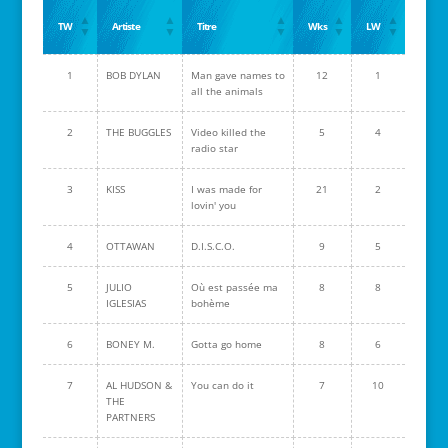
TW
Artiste
Titre
Wks
LW
1
BOB DYLAN
Man gave names to
12
1
all the animals
2
THE BUGGLES
Video killed the
5
4
radio star
3
KISS
I was made for
21
2
lovin' you
4
OTTAWAN
D.I.S.C.O.
9
5
5
JULIO
Où est passée ma
8
8
IGLESIAS
bohème
6
BONEY M.
Gotta go home
8
6
7
AL HUDSON &
You can do it
7
10
THE
PARTNERS