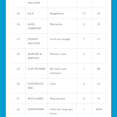
HALLYDAY
25
JULIE
Magdalena
12
20
26
ALAIN
Manuréva
6
32
CHAMFORT
27
JOHNNY
La fin du voyage
7
21
HALLYDAY
28
ASHFORD &
Found a cure
2
31
SIMPSON
29
CLIFF RICHARD
We don't talk
1
RE
anymore
30
FLEETWOOD
Tusk
2
33
MAC
31
ANITA WARD
Ring my bell
21
19
32
SUPERTRAMP
Take the long way
1
NEW
home