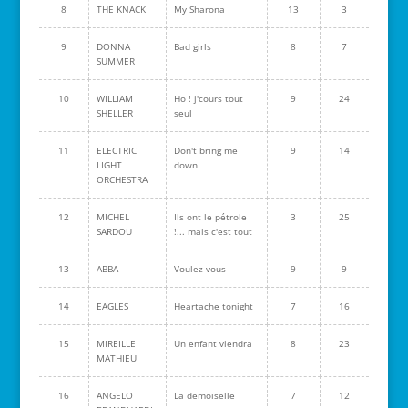
8
THE KNACK
My Sharona
13
3
9
DONNA
Bad girls
8
7
SUMMER
10
WILLIAM
Ho ! j'cours tout
9
24
SHELLER
seul
11
ELECTRIC
Don't bring me
9
14
LIGHT
down
ORCHESTRA
12
MICHEL
Ils ont le pétrole
3
25
SARDOU
!... mais c'est tout
13
ABBA
Voulez-vous
9
9
14
EAGLES
Heartache tonight
7
16
15
MIREILLE
Un enfant viendra
8
23
MATHIEU
16
ANGELO
La demoiselle
7
12