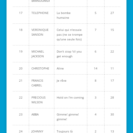
BRANDUARDI
17
TELEPHONE
La bombe
5
27
humaine
18
VERONIQUE
Celui qui n'essaie
7
15
SANSON
pas (ne se trompe
qu'une seule fois)
19
MICHAEL
Don't stop 'til you
6
22
JACKSON
get enough
20
CHRISTOPHE
Aline
14
11
21
FRANCIS
Je rêve
8
17
CABREL
22
PRECIOUS
Hold on I'm coming
3
28
WILSON
23
ABBA
Gimme! gimme!
4
30
gimme!
24
JOHNNY
Toujours là
2
13