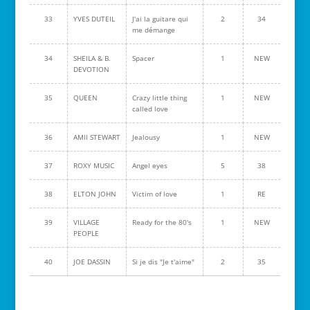
33
YVES DUTEIL
J'ai la guitare qui
2
34
me démange
34
SHEILA & B.
Spacer
1
NEW
DEVOTION
35
QUEEN
Crazy little thing
1
NEW
called love
36
AMII STEWART
Jealousy
1
NEW
37
ROXY MUSIC
Angel eyes
5
38
38
ELTON JOHN
Victim of love
1
RE
39
VILLAGE
Ready for the 80's
1
NEW
PEOPLE
40
JOE DASSIN
Si je dis "Je t'aime"
2
35