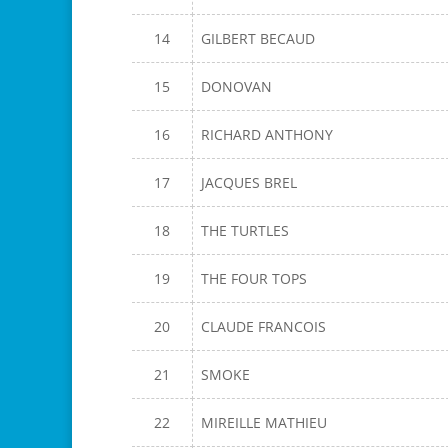
14
GILBERT BECAUD
15
DONOVAN
16
RICHARD ANTHONY
17
JACQUES BREL
18
THE TURTLES
19
THE FOUR TOPS
20
CLAUDE FRANCOIS
21
SMOKE
22
MIREILLE MATHIEU