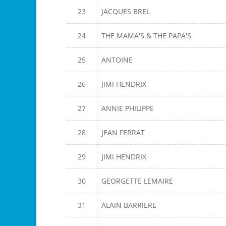
23
JACQUES BREL
24
THE MAMA'S & THE PAPA'S
25
ANTOINE
26
JIMI HENDRIX
27
ANNIE PHILIPPE
28
JEAN FERRAT
29
JIMI HENDRIX
30
GEORGETTE LEMAIRE
31
ALAIN BARRIERE