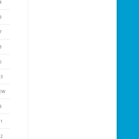
4
3
7
8
6
13
EW
8
11
12