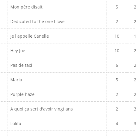
Mon père disait
5
Dedicated to the one I love
2
Je l'appelle Canelle
10
Hey Joe
10
Pas de taxi
6
Maria
5
Purple haze
2
A quoi ça sert d'avoir vingt ans
2
Lolita
4