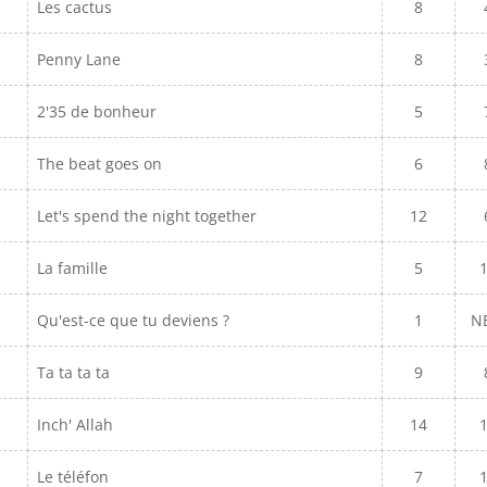
Les cactus
8
Penny Lane
8
2'35 de bonheur
5
The beat goes on
6
Let's spend the night together
12
La famille
5
Qu'est-ce que tu deviens ?
1
N
Ta ta ta ta
9
Inch' Allah
14
Le téléfon
7