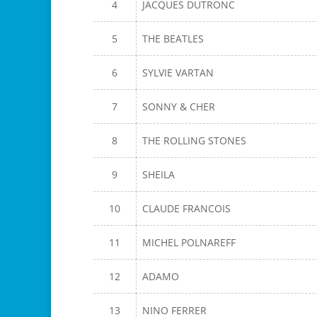
4
JACQUES DUTRONC
5
THE BEATLES
6
SYLVIE VARTAN
7
SONNY & CHER
8
THE ROLLING STONES
9
SHEILA
10
CLAUDE FRANCOIS
11
MICHEL POLNAREFF
12
ADAMO
13
NINO FERRER