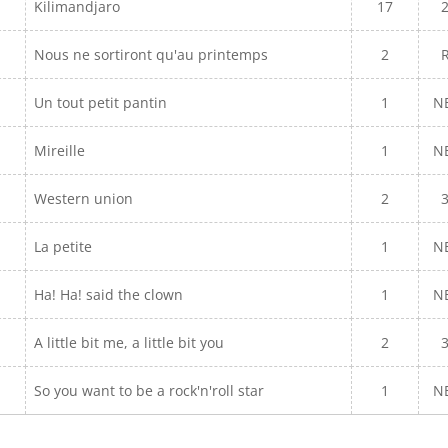
Kilimandjaro
17
Nous ne sortiront qu'au printemps
2
Un tout petit pantin
1
N
Mireille
1
N
Western union
2
La petite
1
N
Ha! Ha! said the clown
1
N
A little bit me, a little bit you
2
So you want to be a rock'n'roll star
1
N