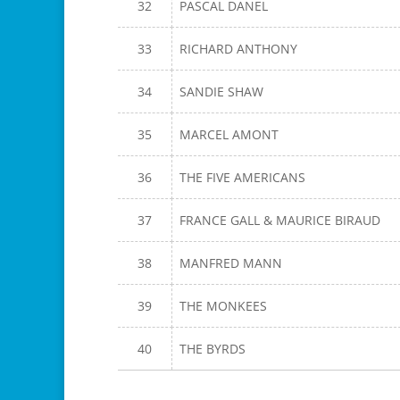
32
PASCAL DANEL
33
RICHARD ANTHONY
34
SANDIE SHAW
35
MARCEL AMONT
36
THE FIVE AMERICANS
37
FRANCE GALL & MAURICE BIRAUD
38
MANFRED MANN
39
THE MONKEES
40
THE BYRDS