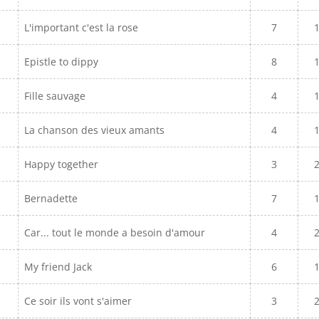
L'important c'est la rose
7
Epistle to dippy
8
Fille sauvage
4
La chanson des vieux amants
4
Happy together
3
Bernadette
7
Car... tout le monde a besoin d'amour
4
My friend Jack
6
Ce soir ils vont s'aimer
3