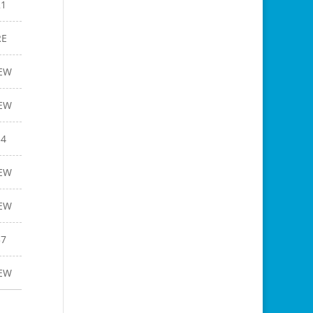
21
RE
EW
EW
34
EW
EW
37
EW