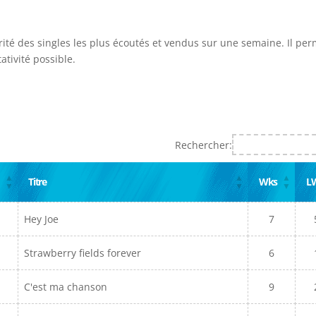
rité des singles les plus écoutés et vendus sur une semaine. Il per
ativité possible.
Rechercher:
Titre
Wks
L
Hey Joe
7
Strawberry fields forever
6
C'est ma chanson
9