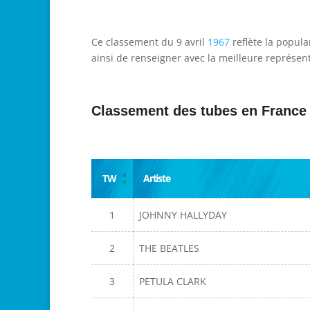
Ce classement du 9 avril
1967
reflète la popula
ainsi de renseigner avec la meilleure représent
Classement des tubes en France
TW
Artiste
1
JOHNNY HALLYDAY
2
THE BEATLES
3
PETULA CLARK