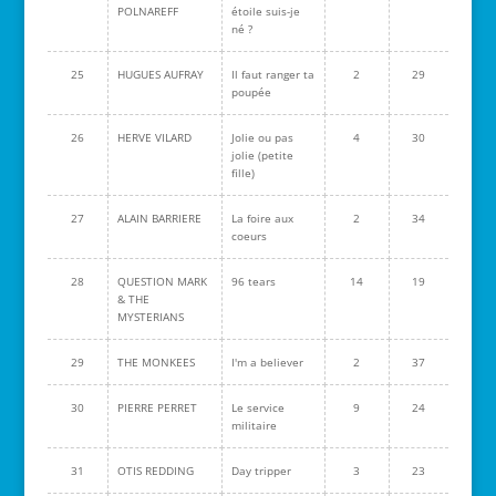
POLNAREFF
étoile suis-je
né ?
25
HUGUES AUFRAY
Il faut ranger ta
2
29
poupée
26
HERVE VILARD
Jolie ou pas
4
30
jolie (petite
fille)
27
ALAIN BARRIERE
La foire aux
2
34
coeurs
28
QUESTION MARK
96 tears
14
19
& THE
MYSTERIANS
29
THE MONKEES
I'm a believer
2
37
30
PIERRE PERRET
Le service
9
24
militaire
31
OTIS REDDING
Day tripper
3
23