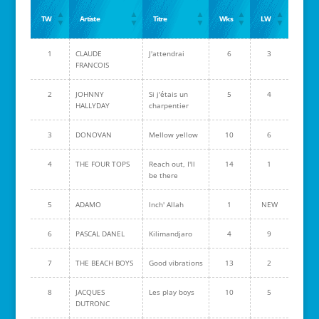
TW
Artiste
Titre
Wks
LW
1
CLAUDE
J'attendrai
6
3
FRANCOIS
2
JOHNNY
Si j'étais un
5
4
HALLYDAY
charpentier
3
DONOVAN
Mellow yellow
10
6
4
THE FOUR TOPS
Reach out, I'll
14
1
be there
5
ADAMO
Inch' Allah
1
NEW
6
PASCAL DANEL
Kilimandjaro
4
9
7
THE BEACH BOYS
Good vibrations
13
2
8
JACQUES
Les play boys
10
5
DUTRONC