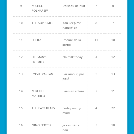
9
MICHEL
L'oiseau de nuit
7
8
POLNAREFF
10
THE SUPREMES
You keep me
8
7
hangin' on
11
SHEILA
L'heure de la
11
10
sortie
12
HERMAN'S
No milk today
4
12
HERMITS
13
SYLVIE VARTAN
Par amour, par
2
13
pitié
14
MIREILLE
Paris en colère
7
11
MATHIEU
15
THE EASY BEATS
Friday on my
4
22
mind
16
NINO FERRER
Je veux être
5
18
noir