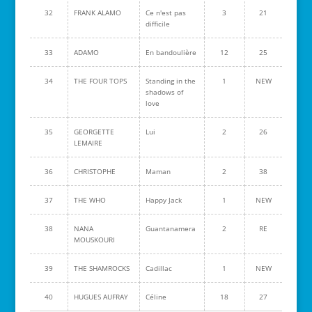
32
FRANK ALAMO
Ce n'est pas
3
21
difficile
33
ADAMO
En bandoulière
12
25
34
THE FOUR TOPS
Standing in the
1
NEW
shadows of
love
35
GEORGETTE
Lui
2
26
LEMAIRE
36
CHRISTOPHE
Maman
2
38
37
THE WHO
Happy Jack
1
NEW
38
NANA
Guantanamera
2
RE
MOUSKOURI
39
THE SHAMROCKS
Cadillac
1
NEW
40
HUGUES AUFRAY
Céline
18
27