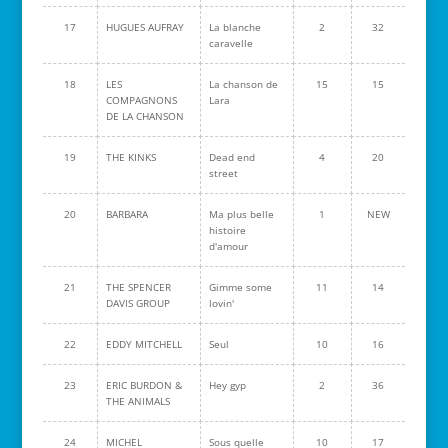
17
HUGUES AUFRAY
La blanche
2
32
caravelle
18
LES
La chanson de
15
15
COMPAGNONS
Lara
DE LA CHANSON
19
THE KINKS
Dead end
4
20
street
20
BARBARA
Ma plus belle
1
NEW
histoire
d'amour
21
THE SPENCER
Gimme some
11
14
DAVIS GROUP
lovin'
22
EDDY MITCHELL
Seul
10
16
23
ERIC BURDON &
Hey gyp
2
36
THE ANIMALS
24
MICHEL
Sous quelle
10
17