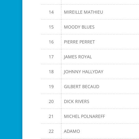
14
MIREILLE MATHIEU
15
MOODY BLUES
16
PIERRE PERRET
17
JAMES ROYAL
18
JOHNNY HALLYDAY
19
GILBERT BECAUD
20
DICK RIVERS
21
MICHEL POLNAREFF
22
ADAMO