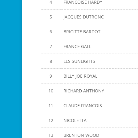
4
FRANCOISE HARDY
5
JACQUES DUTRONC
6
BRIGITTE BARDOT
7
FRANCE GALL
8
LES SUNLIGHTS
9
BILLY JOE ROYAL
10
RICHARD ANTHONY
11
CLAUDE FRANCOIS
12
NICOLETTA
13
BRENTON WOOD