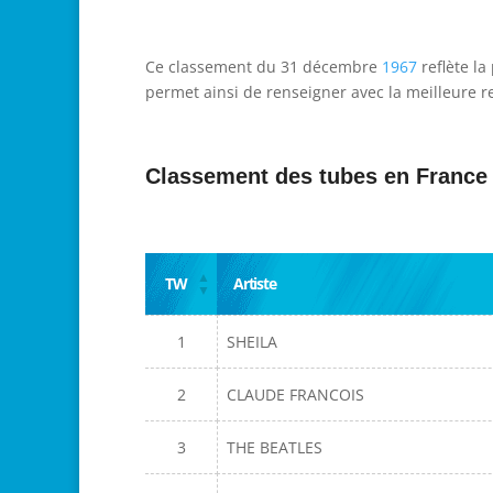
Ce classement du 31 décembre
1967
reflète la
permet ainsi de renseigner avec la meilleure re
Classement des tubes en France
TW
Artiste
1
SHEILA
2
CLAUDE FRANCOIS
3
THE BEATLES