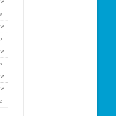
EW
8
EW
9
EW
8
EW
EW
2