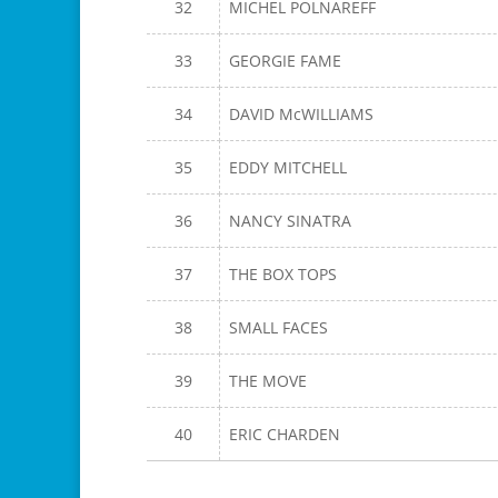
32
MICHEL POLNAREFF
33
GEORGIE FAME
34
DAVID McWILLIAMS
35
EDDY MITCHELL
36
NANCY SINATRA
37
THE BOX TOPS
38
SMALL FACES
39
THE MOVE
40
ERIC CHARDEN