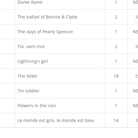
Dame dame
1
N
The ballad of Bonnie & Clyde
2
3
The days of Pearly Spencer
1
N
Toi, sans moi
2
3
Lightning's girl
1
N
The letter
18
2
Tin soldier
1
N
Flowers in the rain
1
N
Le monde est gris, le monde est bleu
14
3