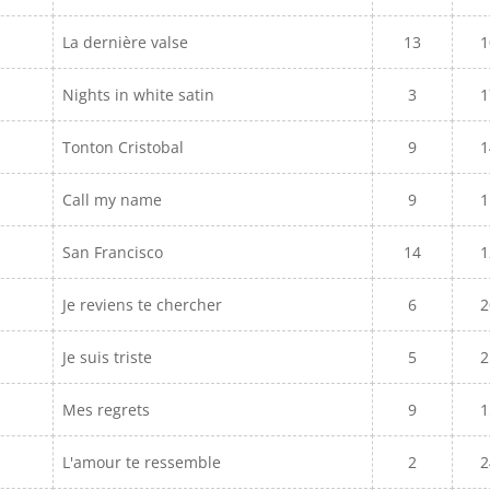
La dernière valse
13
1
Nights in white satin
3
1
Tonton Cristobal
9
1
Call my name
9
1
San Francisco
14
1
Je reviens te chercher
6
2
Je suis triste
5
2
Mes regrets
9
1
L'amour te ressemble
2
2