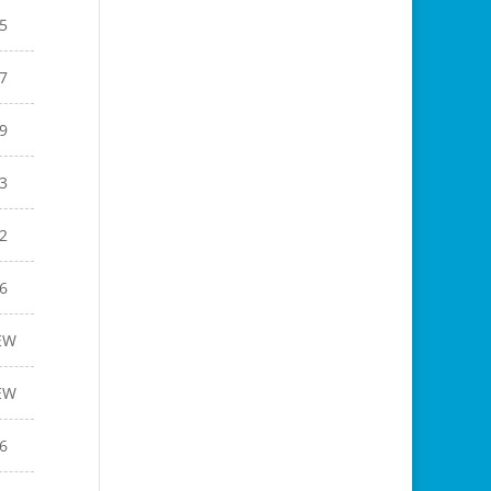
5
7
9
3
2
6
EW
EW
6