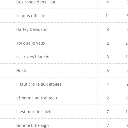
Des ronds dans l'eau
4
Le plus difficile
11
Harley Davidson
8
Toi que je veux
2
2
Les roses blanches
3
1
Hush
5
Il faut croire aux étoiles
4
L'homme au traineau
2
3
Il est mort le soleil
7
1
Gimme little sign
7