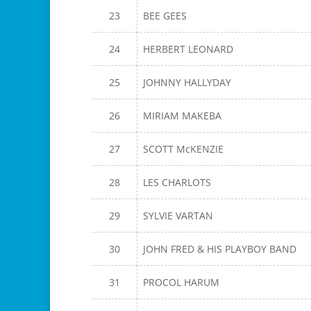
23
BEE GEES
24
HERBERT LEONARD
25
JOHNNY HALLYDAY
26
MIRIAM MAKEBA
27
SCOTT McKENZIE
28
LES CHARLOTS
29
SYLVIE VARTAN
30
JOHN FRED & HIS PLAYBOY BAND
31
PROCOL HARUM