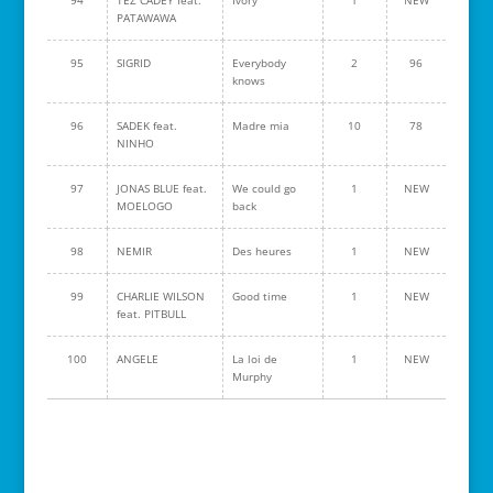
94
TEZ CADEY feat.
Ivory
1
NEW
PATAWAWA
95
SIGRID
Everybody
2
96
knows
96
SADEK feat.
Madre mia
10
78
NINHO
97
JONAS BLUE feat.
We could go
1
NEW
MOELOGO
back
98
NEMIR
Des heures
1
NEW
99
CHARLIE WILSON
Good time
1
NEW
feat. PITBULL
100
ANGELE
La loi de
1
NEW
Murphy