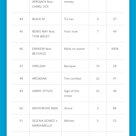
AFROJACK feat.
money
CHARLI XCX
44
BLACK M
Tic-tac
3
37
45
BORIS WAY feat.
Your love
7
49
TOM BAILEY
46
EMINEM feat.
Walk on water
1
NEW
BEYONCE
47
ORELSAN
Basique
10
28
48
ARCADIAN
Ton combat
22
41
49
HARRY STYLES
Sign of the
32
38
times
50
RAG'N'BONE MAN
Grace
3
RE
51
SELENA GOMEZ x
Wolves
5
52
MARSHMELLO