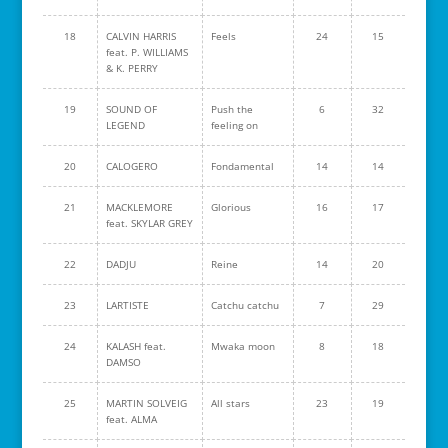
18
CALVIN HARRIS
Feels
24
15
feat. P. WILLIAMS
& K. PERRY
19
SOUND OF
Push the
6
32
LEGEND
feeling on
20
CALOGERO
Fondamental
14
14
21
MACKLEMORE
Glorious
16
17
feat. SKYLAR GREY
22
DADJU
Reine
14
20
23
LARTISTE
Catchu catchu
7
29
24
KALASH feat.
Mwaka moon
8
18
DAMSO
25
MARTIN SOLVEIG
All stars
23
19
feat. ALMA