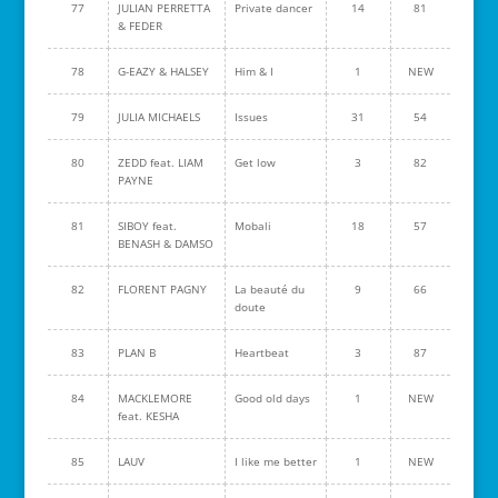
77
JULIAN PERRETTA
Private dancer
14
81
& FEDER
78
G-EAZY & HALSEY
Him & I
1
NEW
79
JULIA MICHAELS
Issues
31
54
80
ZEDD feat. LIAM
Get low
3
82
PAYNE
81
SIBOY feat.
Mobali
18
57
BENASH & DAMSO
82
FLORENT PAGNY
La beauté du
9
66
doute
83
PLAN B
Heartbeat
3
87
84
MACKLEMORE
Good old days
1
NEW
feat. KESHA
85
LAUV
I like me better
1
NEW