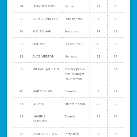
34
LISANDRO CUXI
Danser
21
30
35
EDDY DE PRETTO
Fête de trop
4
46
36
M.C. SOLAAR
Sonotone
14
25
37
MALUMA
Felices los 4
15
34
38
ALICE MERTON
No roots
22
31
39
MICHAEL JACKSON
Thriller [Steve
5
44
Aoki Midnight
Hour remix]
40
MAITRE GIMS
Caméléon
3
51
41
LOUANE
On était beau
23
35
42
IMAGINE
Thunder
19
64
DRAGONS
43
DAVID GUETTA &
Dirty sexy
4
48