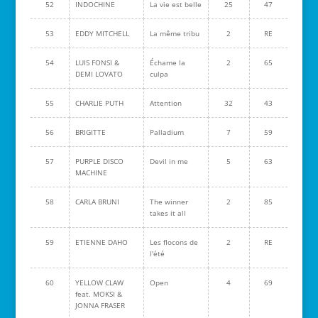
52
INDOCHINE
La vie est belle
25
47
53
EDDY MITCHELL
La même tribu
2
RE
54
LUIS FONSI &
Échame la
2
65
DEMI LOVATO
culpa
55
CHARLIE PUTH
Attention
32
43
56
BRIGITTE
Palladium
7
59
57
PURPLE DISCO
Devil in me
5
63
MACHINE
58
CARLA BRUNI
The winner
2
85
takes it all
59
ETIENNE DAHO
Les flocons de
2
RE
l'été
60
YELLOW CLAW
Open
4
69
feat. MOKSI &
JONNA FRASER