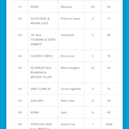
61
NISKA
Réseaux
20
55
62
OLIVIA RUIZ &
Frère et soeur
3
77
RENAN LUCE
63
-M- feat.
Solidarité
2
80
TOUMANI & SIDIKI
DIABATE
64
CLAUDIO CAPEO
Dis-le moi
2
76
65
DJ KHALED feat.
Wild thoughts
25
56
RIHANNA &
BRYSON TILLER
66
GARY CLARK JR.
Come together
3
70
67
DUA LIPA
New rules
12
58
68
NISKA
Salé
8
40
69
STEFFLON DON
Hurtin' me
1
NEW
feat. FRENCH