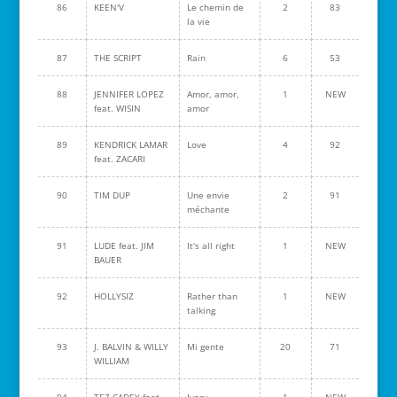
86
KEEN'V
Le chemin de
2
83
la vie
87
THE SCRIPT
Rain
6
53
88
JENNIFER LOPEZ
Amor, amor,
1
NEW
feat. WISIN
amor
89
KENDRICK LAMAR
Love
4
92
feat. ZACARI
90
TIM DUP
Une envie
2
91
méchante
91
LUDE feat. JIM
It's all right
1
NEW
BAUER
92
HOLLYSIZ
Rather than
1
NEW
talking
93
J. BALVIN & WILLY
Mi gente
20
71
WILLIAM