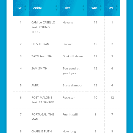
TW
Artiste
Titre
Wks
LW
1
CAMILA CABELLO
Havana
11
1
feat. YOUNG
THUG
2
ED SHEERAN
Perfect
13
2
3
ZAYN feat. SIA
Dusk till dawn
12
3
4
SAM SMITH
Too good at
12
6
goodbyes
5
AMIR
Etats d'amour
12
4
6
POST MALONE
Rockstar
10
12
feat. 21 SAVAGE
7
PORTUGAL. THE
Feel it still
8
7
MAN
8
CHARLIE PUTH
How long
8
9