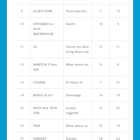
9
JULIEN DORE
Porto-Vecchio
7
13
10
OFENBACH vs.
Katchi
14
5
NICK
WATERHOUSE
11
U2
You're the best
12
11
thing about me
12
MAROON 5 feat.
What lovers do
9
8
SZA
13
LOUANE
Si t'étais là
7
21
14
BIGFLO & OLI
Dommage
14
10
15
AVICII feat. RITA
Lonely
9
22
ORA
together
16
PINK
What about us
16
16
17
VIANNEY
Dumbo
18
26