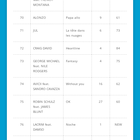
MONTANA
70
ALONZO
Papa allo
9
61
71
JUL
La tête dans
6
73
les nuages
72
CRAIG DAVID
Heartline
4
84
73
GEORGE MICHAEL
Fantasy
4
75
feat. NILE
RODGERS
74
AVICII feat.
Without you
16
62
SANDRO CAVAZZA
75
ROBIN SCHULZ
OK
27
60
feat. JAMES
BLUNT
76
LACRIM feat.
Noche
1
NEW
DAMSO