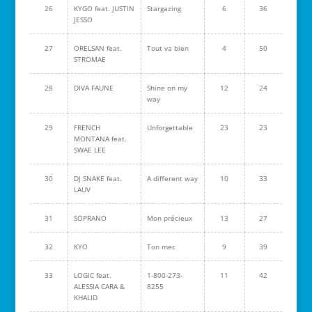
26
KYGO feat. JUSTIN
Stargazing
6
36
JESSO
27
ORELSAN feat.
Tout va bien
4
50
STROMAE
28
DIVA FAUNE
Shine on my
12
24
way
29
FRENCH
Unforgettable
23
23
MONTANA feat.
SWAE LEE
30
DJ SNAKE feat.
A different way
10
33
LAUV
31
SOPRANO
Mon précieux
13
27
32
KYO
Ton mec
9
39
33
LOGIC feat.
1-800-273-
11
42
ALESSIA CARA &
8255
KHALID