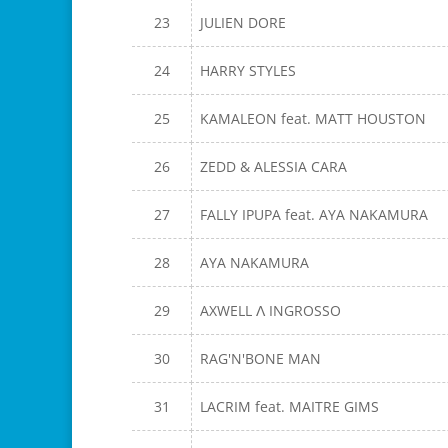
23
JULIEN DORE
24
HARRY STYLES
25
KAMALEON feat. MATT HOUSTON
26
ZEDD & ALESSIA CARA
27
FALLY IPUPA feat. AYA NAKAMURA
28
AYA NAKAMURA
29
AXWELL Λ INGROSSO
30
RAG'N'BONE MAN
31
LACRIM feat. MAITRE GIMS