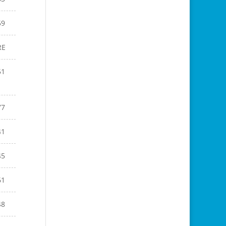
59
RE
51
77
41
45
61
48