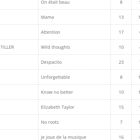
On était beau
8
Mama
13
Attention
17
 TILLER
Wild thoughts
10
Despacito
23
Unforgettable
8
Know no better
10
Elizabeth Taylor
15
No roots
7
Je joue de la musique
16