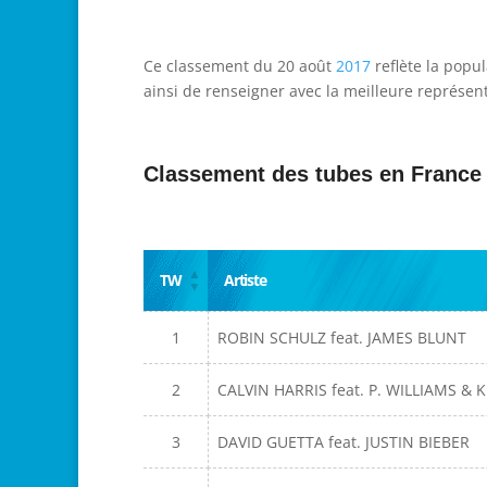
Ce classement du 20 août
2017
reflète la popu
ainsi de renseigner avec la meilleure représent
Classement des tubes en France
TW
Artiste
1
ROBIN SCHULZ feat. JAMES BLUNT
2
CALVIN HARRIS feat. P. WILLIAMS & K
3
DAVID GUETTA feat. JUSTIN BIEBER