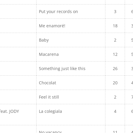
Put your records on
3
Me enamoré!
18
Baby
2
Macarena
12
Something just like this
26
Chocolat
20
Feel it still
2
eat. JODY
La colegiala
4
No vacancy
11