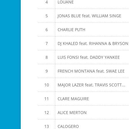
4
LOUANE
5
JONAS BLUE feat. WILLIAM SINGE
6
CHARLIE PUTH
7
DJ KHALED feat. RIHANNA & BRYSON
8
LUIS FONSI feat. DADDY YANKEE
9
FRENCH MONTANA feat. SWAE LEE
10
MAJOR LAZER feat. TRAVIS SCOTT...
11
CLARE MAGUIRE
12
ALICE MERTON
13
CALOGERO