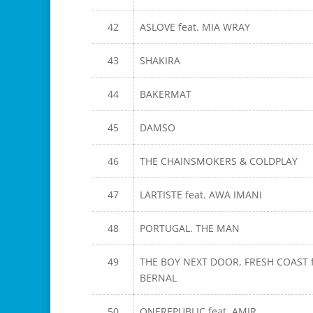
42
ASLOVE feat. MIA WRAY
43
SHAKIRA
44
BAKERMAT
45
DAMSO
46
THE CHAINSMOKERS & COLDPLAY
47
LARTISTE feat. AWA IMANI
48
PORTUGAL. THE MAN
49
THE BOY NEXT DOOR, FRESH COAST f
BERNAL
50
ONEREPUBLIC feat. AMIR