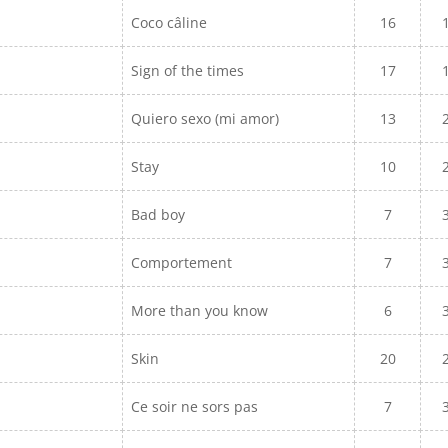
Coco câline
16
Sign of the times
17
Quiero sexo (mi amor)
13
Stay
10
Bad boy
7
Comportement
7
More than you know
6
Skin
20
Ce soir ne sors pas
7