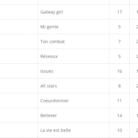
Galway girl
17
Mi gente
5
Ton combat
7
Réseaux
5
Issues
16
All stars
8
Coeurdonnier
11
Believer
14
La vie est belle
10