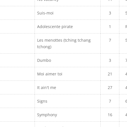
Suis-moi
3
Adolescente pirate
1
Les menottes (tching tchang
7
tchong)
Dumbo
3
Moi aimer toi
21
It ain't me
27
Signs
7
Symphony
16