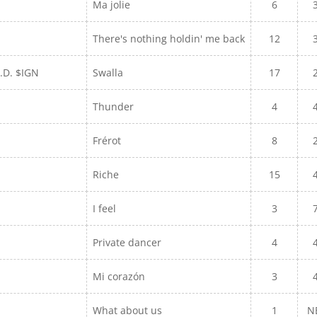
Ma jolie
6
There's nothing holdin' me back
12
.D. $IGN
Swalla
17
Thunder
4
Frérot
8
Riche
15
I feel
3
Private dancer
4
Mi corazón
3
What about us
1
N