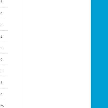
36
34
28
42
29
40
75
46
44
EW