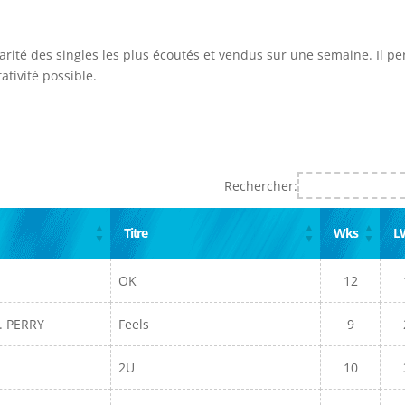
larité des singles les plus écoutés et vendus sur une semaine. Il p
ativité possible.
Rechercher:
Titre
Wks
L
OK
12
. PERRY
Feels
9
2U
10