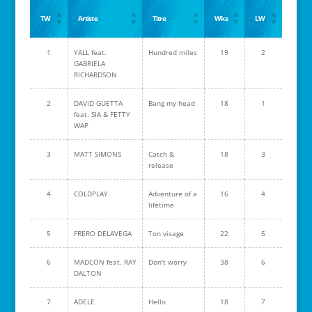
TW
Artiste
Titre
Wks
LW
1
YALL feat.
Hundred miles
19
2
GABRIELA
RICHARDSON
2
DAVID GUETTA
Bang my head
18
1
feat. SIA & FETTY
WAP
3
MATT SIMONS
Catch &
18
3
release
4
COLDPLAY
Adventure of a
16
4
lifetime
5
FRERO DELAVEGA
Ton visage
22
5
6
MADCON feat. RAY
Don't worry
38
6
DALTON
7
ADELE
Hello
18
7