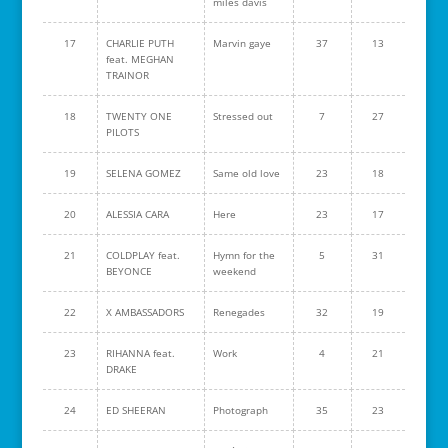
miles davis
17
CHARLIE PUTH
Marvin gaye
37
13
feat. MEGHAN
TRAINOR
18
TWENTY ONE
Stressed out
7
27
PILOTS
19
SELENA GOMEZ
Same old love
23
18
20
ALESSIA CARA
Here
23
17
21
COLDPLAY feat.
Hymn for the
5
31
BEYONCE
weekend
22
X AMBASSADORS
Renegades
32
19
23
RIHANNA feat.
Work
4
21
DRAKE
24
ED SHEERAN
Photograph
35
23