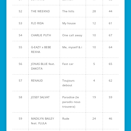
52
THE WEEKND
The hills
28
44
53
FLO RIDA
My house
12
61
54
CHARLIE PUTH
One call away
10
67
55
G-EAZY x BEBE
Me, myself & i
10
64
REXHA
56
JONAS BLUE feat.
Fast car
5
65
DAKOTA
57
RENAUD
Toujours
4
62
debout
58
JOSEF SALVAT
Paradise (le
19
59
paradis nous
trouvera)
59
MADILYN BAILEY
Rude
24
46
feat. FLULA