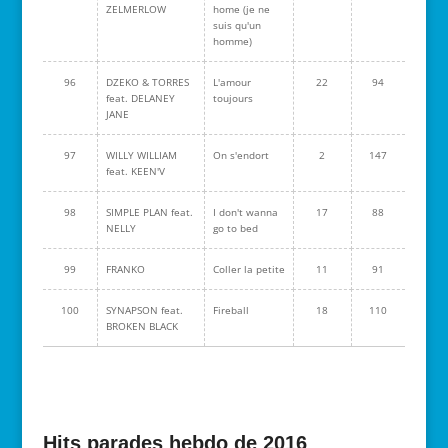
ZELMERLOW
home (je ne
suis qu'un
homme)
96
DZEKO & TORRES
L'amour
22
94
feat. DELANEY
toujours
JANE
97
WILLY WILLIAM
On s'endort
2
147
feat. KEEN'V
98
SIMPLE PLAN feat.
I don't wanna
17
88
NELLY
go to bed
99
FRANKO
Coller la petite
11
91
100
SYNAPSON feat.
Fireball
18
110
BROKEN BLACK
Hits parades hebdo de 2016