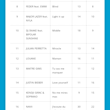
8
FEDER feat. EMMI
Blind
13
8
9
MAJOR LAZER feat.
Light it up
14
10
NYLA
10
DJ SNAKE feat.
Middle
18
9
BIPOLAR
SUNSHINE
11
JULIAN PERRETTA
Miracle
13
14
12
LOUANE
Maman
16
11
13
MAITRE GIMS
Tu vas me
11
12
manquer
14
JUSTIN BIEBER
Love yourself
11
16
15
KENDJI GIRAC &
No me mires
9
15
SOPRANO
mas
16
NAVII
J'ecoute du
30
22