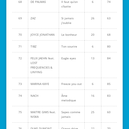
68
DE PALMAS
Il faut qu'on
6
74
s'batte
69
ZAZ
Si jamais
26
63
j'oublie
70
JOYCE JONATHAN
Le bonheur
20
68
71
TIBZ
Ton sourire
6
80
72
FELIX JAEHN feat.
Eagle eyes
13
84
LOST
FREQUENCIES &
LINYING
73
MARINA KAYE
Freeze you out
6
85
74
NACH
Âme
16
83
melodique
75
MAITRE GIMS feat.
Sapes comme
25
60
NISKA
jamais
76
DUKE DUMONT
Ocean drive
22
70