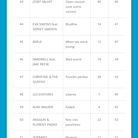
43
JOSEF SALVAT
Open season
40
40
(une autre
saison)
44
EVA SIMONS feat.
Bludfire
14
41
SIDNEY SAMSON
45
ADELE
When we were
12
47
young
46
HARDWELL feat.
Mad world
19
39
JAKE REESE
47
CHRISTINE & THE
Paradis perdus
38
43
QUEENS
48
LES ENFOIRES
Liberte
7
49
49
ALAN WALKER
Faded
4
92
50
ANGGUN &
Nos vies
23
53
FLORENT PAGNY
paralleles
51
SOPRANO
Barman
17
52