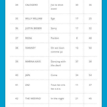
34
CALOGERO
J'ai le droit
30
36
aussi
35
WILLY WILLIAM
Ego
17
25
36
JUSTIN BIEBER
Sorry
17
32
37
RIDSA
Pardon
8
48
38
VIANNEY
On est bien
13
50
comme ça
39
MARINA KAYE
Dancing with
37
38
the devil
40
JAIN
Come
34
54
41
ZAZ
Tous les cris
11
37
les s.o.s.
42
THE WEEKND
In the night
21
45