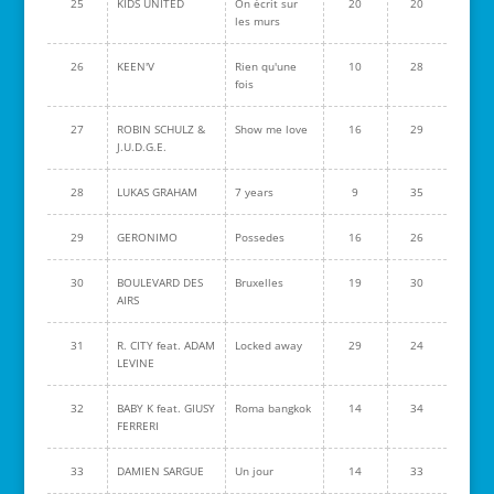
25
KIDS UNITED
On écrit sur
20
20
les murs
26
KEEN'V
Rien qu'une
10
28
fois
27
ROBIN SCHULZ &
Show me love
16
29
J.U.D.G.E.
28
LUKAS GRAHAM
7 years
9
35
29
GERONIMO
Possedes
16
26
30
BOULEVARD DES
Bruxelles
19
30
AIRS
31
R. CITY feat. ADAM
Locked away
29
24
LEVINE
32
BABY K feat. GIUSY
Roma bangkok
14
34
FERRERI
33
DAMIEN SARGUE
Un jour
14
33