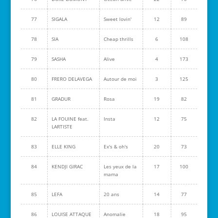
77
SIGALA
Sweet lovin'
12
89
78
SIA
Cheap thrills
6
108
79
SASHA
Alive
4
173
80
FRERO DELAVEGA
Autour de moi
3
125
81
GRADUR
Rosa
19
82
82
LA FOUINE feat.
Insta
12
75
LARTISTE
83
ELLE KING
Ex's & oh's
20
73
84
KENDJI GIRAC
Les yeux de la
17
100
mama
85
LEFA
20 ans
14
77
86
LOUISE ATTAQUE
Anomalie
18
95