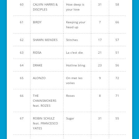
60
CALVIN HARRIS &
How deep is
31
58
DISCIPLES
your love
61
BIRDY
Keeping your
7
66
head up
62
SHAWN MENDES
Stitches
17
57
63
RIDSA
La c'est die
21
51
64
DRAKE
Hotline bling
23
56
65
ALONZO
On met les
9
72
voiles
66
THE
Roses
8
71
CHAINSMOKERS
feat. ROZES
67
ROBIN SCHULZ
Sugar
31
55
feat. FRANCESCO
YATES