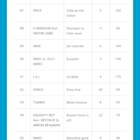
87
DNCE
Cake by the
5
102
ocean
88
H MAGNUM feat.
Pourquoi tu
4
86
MAITRE GIMS
m'en veux
89
AMIR
J'ai cherche
6
104
90
SASH! vs. OLLY
Ecuador
3
145
JAMES
91
L.E.J
La dalle
4
175
92
SIGALA
Easy love
26
69
93
TUJAMO
Booty bounce
8
93
94
NAUGHTY BOY
Runnin' (lose it
22
79
feat. BEYONCE &
all)
ARROW BENJAMIN
95
MANS
Should've gone
9
96