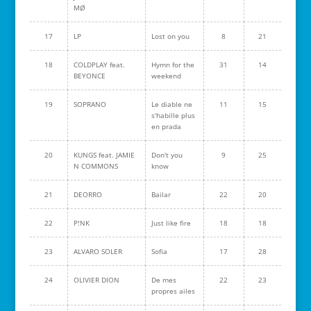
MØ
17
LP
Lost on you
8
21
18
COLDPLAY feat.
Hymn for the
31
14
BEYONCE
weekend
19
SOPRANO
Le diable ne
11
15
s'habille plus
en prada
20
KUNGS feat. JAMIE
Don't you
9
25
N COMMONS
know
21
DEORRO
Bailar
22
20
22
P!NK
Just like fire
18
18
23
ALVARO SOLER
Sofia
17
28
24
OLIVIER DION
De mes
22
23
propres ailes