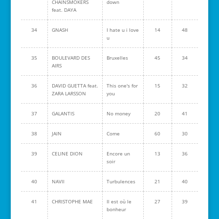
CHAINSMOKERS
down
feat. DAYA
34
GNASH
I hate u i love
14
48
u
35
BOULEVARD DES
Bruxelles
45
34
AIRS
36
DAVID GUETTA feat.
This one's for
15
32
ZARA LARSSON
you
37
GALANTIS
No money
20
41
38
JAIN
Come
60
30
39
CELINE DION
Encore un
13
36
soir
40
NAVII
Turbulences
21
40
41
CHRISTOPHE MAE
Il est où le
27
39
bonheur