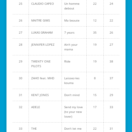
25
CLAUDIO CAPEO
Un homme
22
24
debout
26
MAITRE GIMS
Ma beaute
12
22
27
LUKAS GRAHAM
7 years
35
26
28
JENNIFER LOPEZ
Ain't your
19
27
mama
29
TWENTY ONE
Ride
19
38
PILOTS
30
ZAHO feat. MHD
Laissez-les
8
37
kouma
31
KENT JONES
Don't mind
15
29
32
ADELE
Send my love
17
33
(to your new
lover)
33
THE
Don't let me
22
31