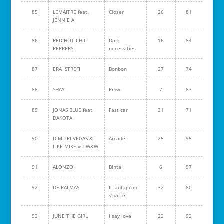
85
LEMAITRE feat.
Closer
26
81
JENNIE A
86
RED HOT CHILI
Dark
16
84
PEPPERS
necessities
87
ERA ISTREFI
Bonbon
27
74
88
SHAY
Pmw
7
83
89
JONAS BLUE feat.
Fast car
31
71
DAKOTA
90
DIMITRI VEGAS &
Arcade
25
95
LIKE MIKE vs. W&W
91
ALONZO
Binta
6
97
92
DE PALMAS
Il faut qu'on
32
80
s'batte
93
JUNE THE GIRL
I say love
22
92