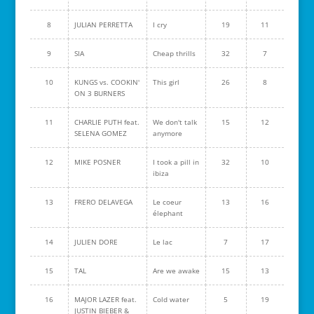
8
JULIAN PERRETTA
I cry
19
11
9
SIA
Cheap thrills
32
7
10
KUNGS vs. COOKIN'
This girl
26
8
ON 3 BURNERS
11
CHARLIE PUTH feat.
We don't talk
15
12
SELENA GOMEZ
anymore
12
MIKE POSNER
I took a pill in
32
10
ibiza
13
FRERO DELAVEGA
Le coeur
13
16
élephant
14
JULIEN DORE
Le lac
7
17
15
TAL
Are we awake
15
13
16
MAJOR LAZER feat.
Cold water
5
19
JUSTIN BIEBER &