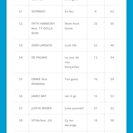
51
SOPRANO
En feu
4
62
52
FIFTH HARMONY
Work from
25
50
feat. TY DOLLA
home
$IGN
53
ZARA LARSSON
Lush life
52
46
54
DE PALMAS
Le jour de
12
54
nos
fiançailles
55
DRAKE feat.
Too good
16
59
RIHANNA
56
JAMES BAY
Let it go
16
53
57
JUSTIN BIEBER
Love yourself
37
52
58
VITAA feat. JUL
Ça les
16
58
derange