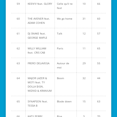
59
KEEN'V feat. GLORY
Celle qu'il te
10
66
faut
60
THE AVENER feat.
We go home
31
60
ADAM COHEN
61
DJ SNAKE feat.
Talk
12
57
GEORGE MAPLE
62
WILLY WILLIAM
Paris
11
65
feat. CRIS CAB
63
FRERO DELAVEGA
Autour de
29
55
moi
64
MAJOR LAZER &
Boom
32
44
MOTI feat. TY
DOLLA $IGN,
WIZKID & KRANIUM
65
SYNAPSON feat.
Blade down
15
63
TESSA B
66
KATY PERRY
Rise
5
70