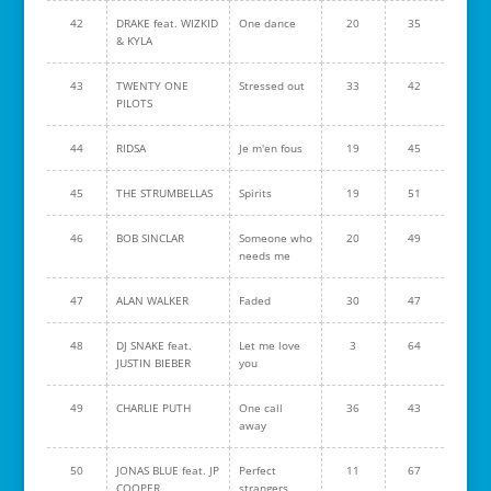
42
DRAKE feat. WIZKID
One dance
20
35
& KYLA
43
TWENTY ONE
Stressed out
33
42
PILOTS
44
RIDSA
Je m'en fous
19
45
45
THE STRUMBELLAS
Spirits
19
51
46
BOB SINCLAR
Someone who
20
49
needs me
47
ALAN WALKER
Faded
30
47
48
DJ SNAKE feat.
Let me love
3
64
JUSTIN BIEBER
you
49
CHARLIE PUTH
One call
36
43
away
50
JONAS BLUE feat. JP
Perfect
11
67
COOPER
strangers