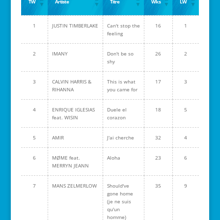
TW
Artiste
Titre
Wks
LW
1
JUSTIN TIMBERLAKE
Can't stop the
16
1
feeling
2
IMANY
Don't be so
26
2
shy
3
CALVIN HARRIS &
This is what
17
3
RIHANNA
you came for
4
ENRIQUE IGLESIAS
Duele el
18
5
feat. WISIN
corazon
5
AMIR
J'ai cherche
32
4
6
MØME feat.
Aloha
23
6
MERRYN JEANN
7
MANS ZELMERLOW
Should've
35
9
gone home
(je ne suis
qu'un
homme)