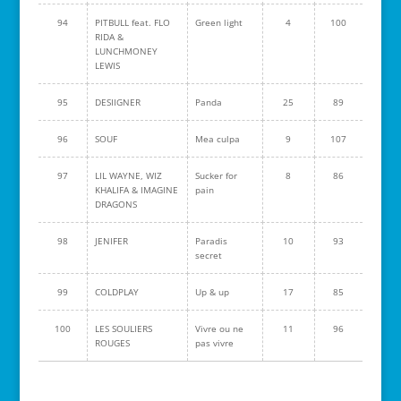
94
PITBULL feat. FLO
Green light
4
100
RIDA &
LUNCHMONEY
LEWIS
95
DESIIGNER
Panda
25
89
96
SOUF
Mea culpa
9
107
97
LIL WAYNE, WIZ
Sucker for
8
86
KHALIFA & IMAGINE
pain
DRAGONS
98
JENIFER
Paradis
10
93
secret
99
COLDPLAY
Up & up
17
85
100
LES SOULIERS
Vivre ou ne
11
96
ROUGES
pas vivre