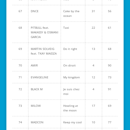
67
DNCE
Cake by the
31
56
ocean
68
PITBULL feat.
Taxi
22
61
MAKASSY & OSMANI
GARCIA
69
MARTIN SOLVEIG
Do it right
13
68
feat. TKAY MAIDZA
70
AMIR
On dirait
4
90
71
EVANGELINE
My kingdom
12
73
72
BLACK M
Je suis chez
4
91
moi
73
MILOW
Howling at
17
69
the moon
74
MADCON
Keep my cool
10
77