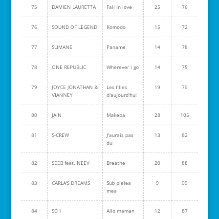
75
DAMIEN LAURETTA
Fall in love
25
76
76
SOUND OF LEGEND
Komodo
15
72
77
SLIMANE
Paname
14
78
78
ONE REPUBLIC
Wherever i go
14
75
79
JOYCE JONATHAN &
Les filles
19
79
VIANNEY
d'aujourd'hui
80
JAIN
Makeba
28
105
81
S-CREW
J'aurais pas
13
82
du
82
SEEB feat. NEEV
Breathe
20
88
83
CARLA'S DREAMS
Sub pielea
9
99
mea
84
SCH
Allo maman
12
87