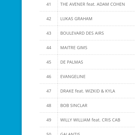
41
THE AVENER feat. ADAM COHEN
42
LUKAS GRAHAM
43
BOULEVARD DES AIRS
44
MAITRE GIMS
45
DE PALMAS
46
EVANGELINE
47
DRAKE feat. WIZKID & KYLA
48
BOB SINCLAR
49
WILLY WILLIAM feat. CRIS CAB
50
GALANTIS