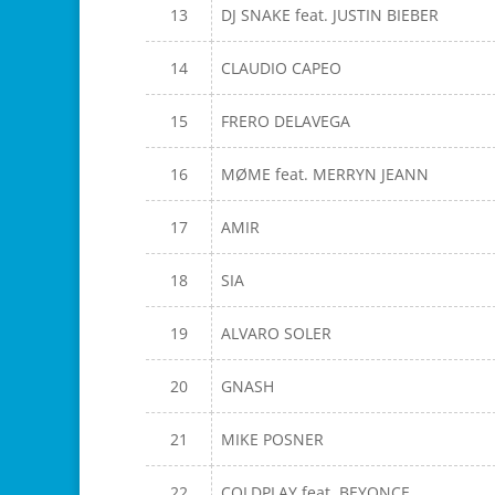
13
DJ SNAKE feat. JUSTIN BIEBER
14
CLAUDIO CAPEO
15
FRERO DELAVEGA
16
MØME feat. MERRYN JEANN
17
AMIR
18
SIA
19
ALVARO SOLER
20
GNASH
21
MIKE POSNER
22
COLDPLAY feat. BEYONCE