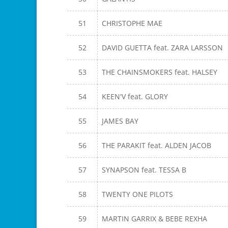
51
CHRISTOPHE MAE
52
DAVID GUETTA feat. ZARA LARSSON
53
THE CHAINSMOKERS feat. HALSEY
54
KEEN'V feat. GLORY
55
JAMES BAY
56
THE PARAKIT feat. ALDEN JACOB
57
SYNAPSON feat. TESSA B
58
TWENTY ONE PILOTS
59
MARTIN GARRIX & BEBE REXHA