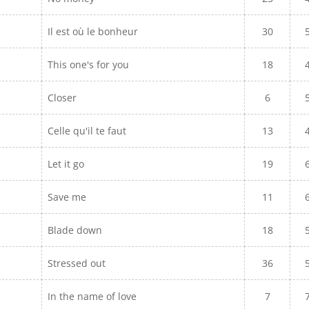
Il est où le bonheur
30
This one's for you
18
Closer
6
Celle qu'il te faut
13
Let it go
19
Save me
11
Blade down
18
Stressed out
36
In the name of love
7