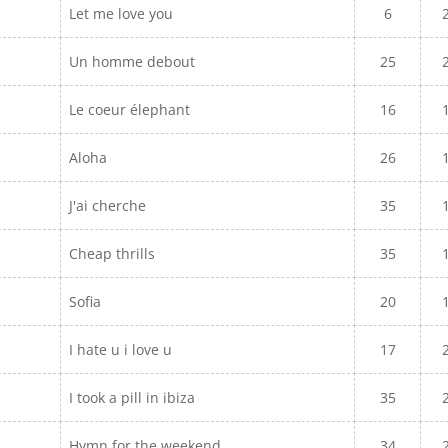
Let me love you
6
Un homme debout
25
Le coeur élephant
16
Aloha
26
J'ai cherche
35
Cheap thrills
35
Sofia
20
I hate u i love u
17
I took a pill in ibiza
35
Hymn for the weekend
34