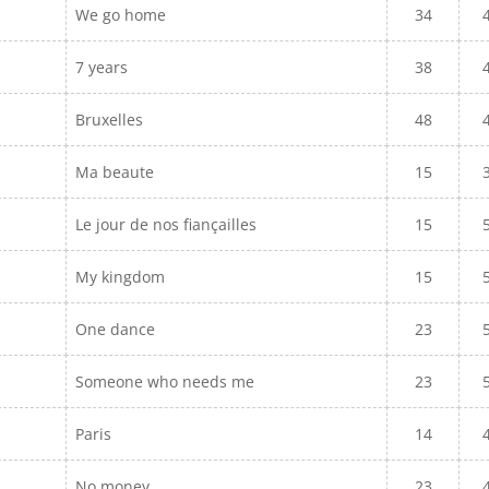
We go home
34
7 years
38
Bruxelles
48
Ma beaute
15
Le jour de nos fiançailles
15
My kingdom
15
One dance
23
Someone who needs me
23
Paris
14
No money
23