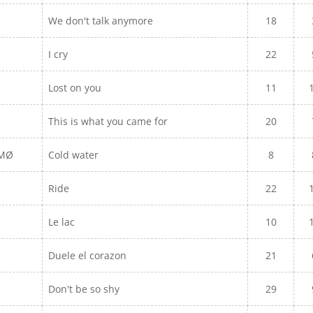
We don't talk anymore
18
I cry
22
Lost on you
11
This is what you came for
20
 MØ
Cold water
8
Ride
22
Le lac
10
Duele el corazon
21
Don't be so shy
29