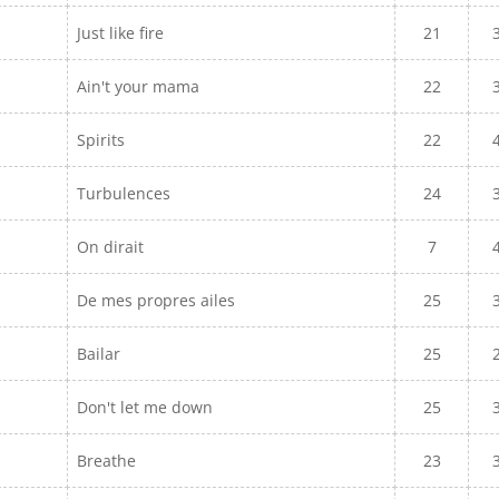
Just like fire
21
Ain't your mama
22
Spirits
22
Turbulences
24
On dirait
7
De mes propres ailes
25
Bailar
25
Don't let me down
25
Breathe
23