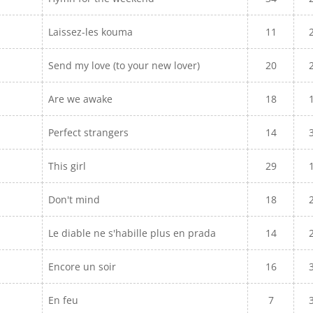
Laissez-les kouma
11
Send my love (to your new lover)
20
Are we awake
18
Perfect strangers
14
This girl
29
Don't mind
18
Le diable ne s'habille plus en prada
14
Encore un soir
16
En feu
7