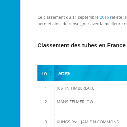
Ce classement du 11 septembre
2016
reflète l
permet ainsi de renseigner avec la meilleure re
Classement des tubes en France
TW
Artiste
1
JUSTIN TIMBERLAKE
2
MANS ZELMERLOW
3
KUNGS feat. JAMIE N COMMONS