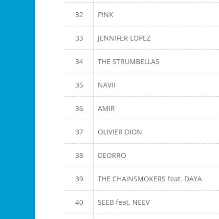
32
P!NK
33
JENNIFER LOPEZ
34
THE STRUMBELLAS
35
NAVII
36
AMIR
37
OLIVIER DION
38
DEORRO
39
THE CHAINSMOKERS feat. DAYA
40
SEEB feat. NEEV