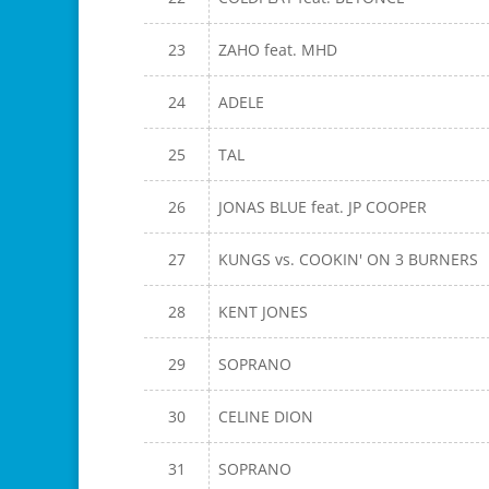
23
ZAHO feat. MHD
24
ADELE
25
TAL
26
JONAS BLUE feat. JP COOPER
27
KUNGS vs. COOKIN' ON 3 BURNERS
28
KENT JONES
29
SOPRANO
30
CELINE DION
31
SOPRANO