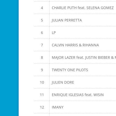
4
CHARLIE PUTH feat. SELENA GOMEZ
5
JULIAN PERRETTA
6
LP
7
CALVIN HARRIS & RIHANNA
8
MAJOR LAZER feat. JUSTIN BIEBER &
9
TWENTY ONE PILOTS
10
JULIEN DORE
11
ENRIQUE IGLESIAS feat. WISIN
12
IMANY