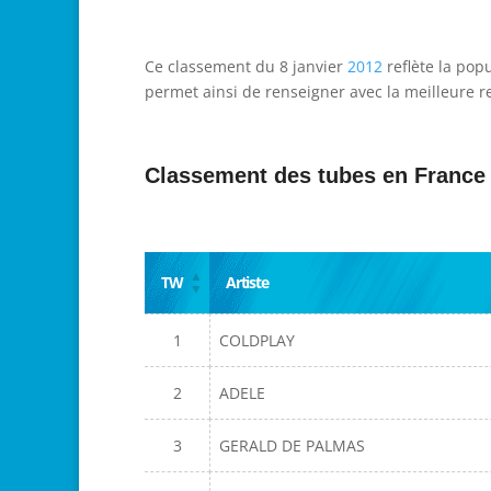
Ce classement du 8 janvier
2012
reflète la pop
permet ainsi de renseigner avec la meilleure re
Classement des tubes en France
TW
Artiste
1
COLDPLAY
2
ADELE
3
GERALD DE PALMAS