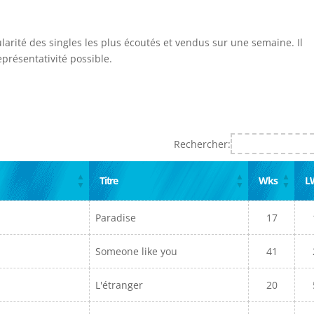
ularité des singles les plus écoutés et vendus sur une semaine. Il
présentativité possible.
Rechercher:
Titre
Wks
L
Paradise
17
Someone like you
41
L'étranger
20