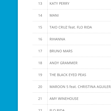
13
KATY PERRY
14
MANI
15
TAIO CRUZ feat. FLO RIDA
16
RIHANNA
17
BRUNO MARS
18
ANDY GRAMMER
19
THE BLACK EYED PEAS
20
MAROON 5 feat. CHRISTINA AGUILE
21
AMY WINEHOUSE
22
FLO RIDA