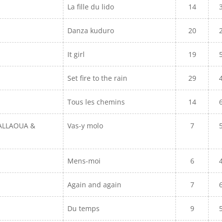
La fille du lido
14
Danza kuduro
20
It girl
19
Set fire to the rain
29
Tous les chemins
14
ALLAOUA &
Vas-y molo
7
Mens-moi
6
Again and again
7
Du temps
9