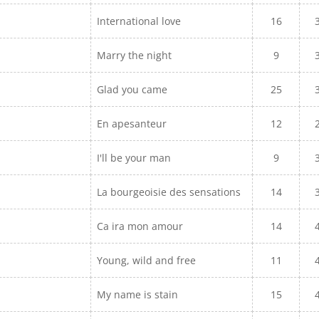
International love
16
Marry the night
9
Glad you came
25
En apesanteur
12
I'll be your man
9
La bourgeoisie des sensations
14
Ca ira mon amour
14
Young, wild and free
11
My name is stain
15