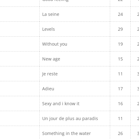
La seine
24
Levels
29
Without you
19
New age
15
Je reste
11
Adieu
17
Sexy and i know it
16
Un jour de plus au paradis
11
Something in the water
26