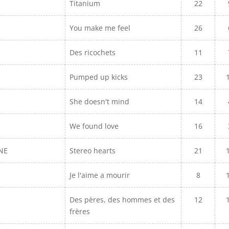
Titanium
22
You make me feel
26
Des ricochets
11
Pumped up kicks
23
She doesn't mind
14
We found love
16
NE
Stereo hearts
21
Je l'aime a mourir
8
Des pères, des hommes et des
12
frères