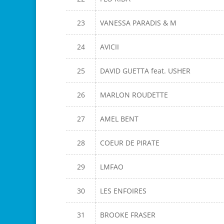
23
VANESSA PARADIS & M
24
AVICII
25
DAVID GUETTA feat. USHER
26
MARLON ROUDETTE
27
AMEL BENT
28
COEUR DE PIRATE
29
LMFAO
30
LES ENFOIRES
31
BROOKE FRASER