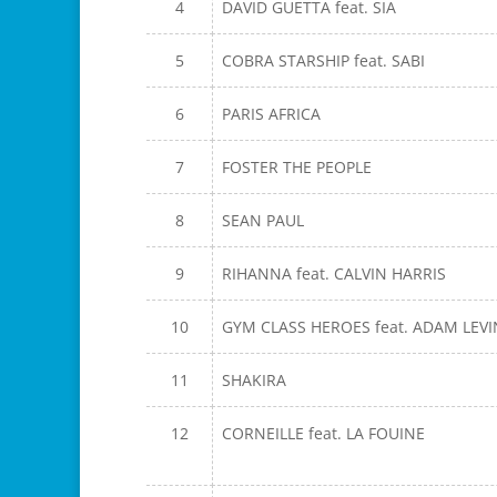
4
DAVID GUETTA feat. SIA
5
COBRA STARSHIP feat. SABI
6
PARIS AFRICA
7
FOSTER THE PEOPLE
8
SEAN PAUL
9
RIHANNA feat. CALVIN HARRIS
10
GYM CLASS HEROES feat. ADAM LEVI
11
SHAKIRA
12
CORNEILLE feat. LA FOUINE