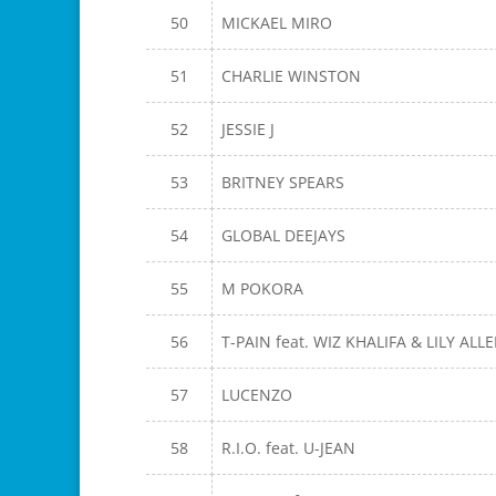
50
MICKAEL MIRO
51
CHARLIE WINSTON
52
JESSIE J
53
BRITNEY SPEARS
54
GLOBAL DEEJAYS
55
M POKORA
56
T-PAIN feat. WIZ KHALIFA & LILY ALL
57
LUCENZO
58
R.I.O. feat. U-JEAN