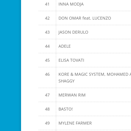
41
INNA MODJA
42
DON OMAR feat. LUCENZO
43
JASON DERULO
44
ADELE
45
ELISA TOVATI
46
KORE & MAGIC SYSTEM, MOHAMED 
SHAGGY
47
MERWAN RIM
48
BASTO!
49
MYLENE FARMER