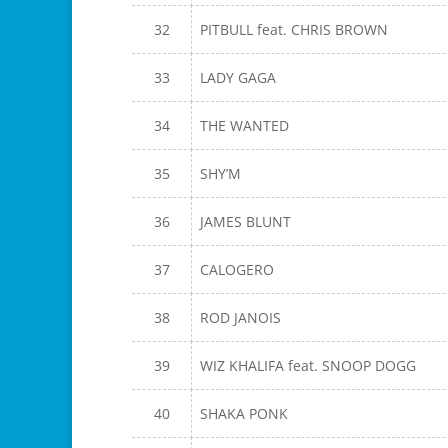
32
PITBULL feat. CHRIS BROWN
33
LADY GAGA
34
THE WANTED
35
SHY’M
36
JAMES BLUNT
37
CALOGERO
38
ROD JANOIS
39
WIZ KHALIFA feat. SNOOP DOGG
40
SHAKA PONK