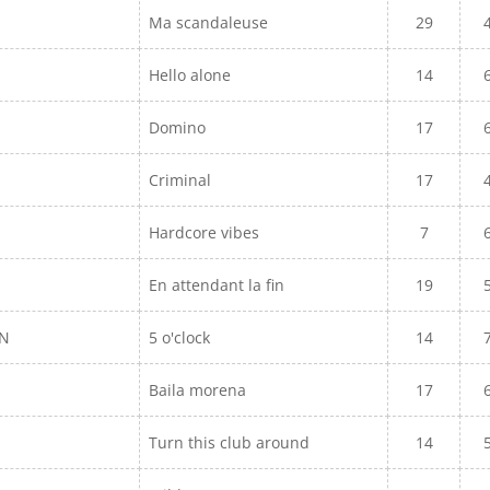
Ma scandaleuse
29
Hello alone
14
Domino
17
Criminal
17
Hardcore vibes
7
En attendant la fin
19
EN
5 o'clock
14
Baila morena
17
Turn this club around
14