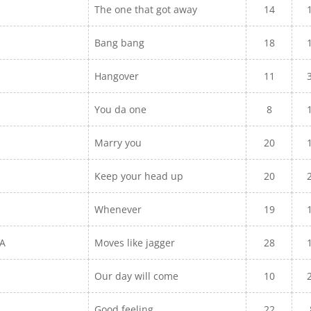
The one that got away
14
Bang bang
18
Hangover
11
You da one
8
Marry you
20
Keep your head up
20
Whenever
19
RA
Moves like jagger
28
Our day will come
10
Good feeling
22